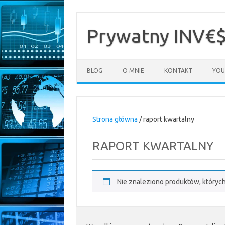
Przejdź
do
treści
Prywatny INV€
BLOG
O MNIE
KONTAKT
YOU
Strona główna
/ raport kwartalny
RAPORT KWARTALNY
Nie znaleziono produktów, któryc