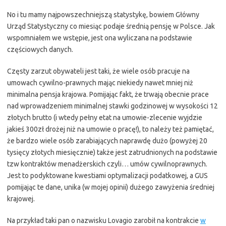
No i tu mamy najpowszechniejszą statystykę, bowiem Główny
Urząd Statystyczny co miesiąc podaje średnią pensję w Polsce. Jak
wspomniałem we wstępie, jest ona wyliczana na podstawie
częściowych danych.
Częsty zarzut obywateli jest taki, że wiele osób pracuje na
umowach cywilno-prawnych mając niekiedy nawet mniej niż
minimalna pensja krajowa. Pomijając fakt, że trwają obecnie prace
nad wprowadzeniem minimalnej stawki godzinowej w wysokości 12
złotych brutto (i wtedy pełny etat na umowie-zlecenie wyjdzie
jakieś 300zł drożej niż na umowie o pracę!), to należy też pamiętać,
że bardzo wiele osób zarabiających naprawdę dużo (powyżej 20
tysięcy złotych miesięcznie) także jest zatrudnionych na podstawie
tzw kontraktów menadżerskich czyli… umów cywilnoprawnych.
Jest to podyktowane kwestiami optymalizacji podatkowej, a GUS
pomijając te dane, unika (w mojej opinii) dużego zawyżenia średniej
krajowej.
Na przykład taki pan o nazwisku Lovagio zarobił na kontrakcie
w