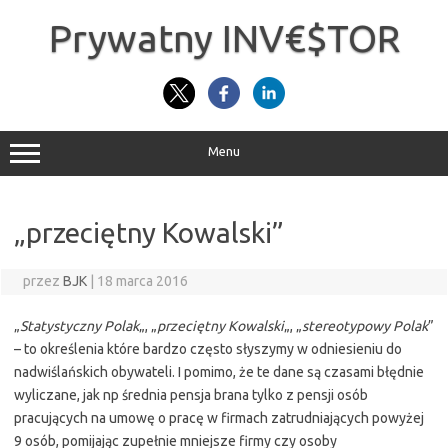
Przejdź
do
Prywatny INV€$TOR
treści
Menu
„przeciętny Kowalski”
przez
BJK
|
18 marca 2016
„
Statystyczny Polak
„, „
przeciętny Kowalski
„, „
stereotypowy Polak
”
– to określenia które bardzo często słyszymy w odniesieniu do
nadwiślańskich obywateli. I pomimo, że te dane są czasami błędnie
wyliczane, jak np średnia pensja brana tylko z pensji osób
pracujących na umowę o pracę w firmach zatrudniających powyżej
9 osób, pomijając zupełnie mniejsze firmy czy osoby