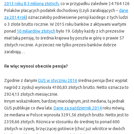
2013 roku 8,3 miliona złotych
, co w przypadku zaledwie 24 764 126
Polaków płacących podatek dochodowy (czyli zarabiających –
dane
za 2014 rok
) oznaczałoby podniesienie pensji każdego z tych ludzi
o 3 złote brutto rocznie. W 2015 roku banków z aktywami wartymi
ponad
10 miliardów złotych
było 19. Gdyby każdy z ich prezesów
miał taką pensję, to średnia krajowa by poszła w górę o prawie 57
złotych rocznie. A przecież nie tylko prezesi banków dobrze
zarabiają…
Ile więc wynosi obecnie pensja?
Zgodnie z danymi
GUS w styczniu 2016
średnia pensja (bez wypłat
nagród z zysku) wyniosła 4100,83 złotych brutto. Netto oznacza to
2924,13 złotych miesięcznie.
Innym wskaźnikiem, bardziej miarodajnym, jest mediana, tą jednak
GUS publikuje co dwa lata.
Dane za październik 2014
roku mówią,
że mediana w Polsce wynosiła 3291,56 złotych brutto. Netto jest to
2359,66 złotych. Różnica w stosunku do średniej to ponad 600
złotych w żywej, brzęczącej gotówce (choć już wkrótce w dwóch