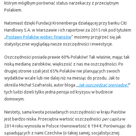
którym mógłbym porównać status narzekaczy z przeciętnym
Polakiem.
Natomiast dzięki Fundacji Kronenberga działającej przy banku Citi
Handlowy S.A. w Warszawie i ich raportowi za 2015 rok pod tytułem
„
Postawy Polaków wobec finansów
” możemy przyjrzeć się jak
statystycznie wyglądają nasze oszczędności i inwestycje.
Oszczędności posiada prawie 60% Polaków! Tak właśnie, mając tak
niską medianę zarobków, większość z nas ma oszczędności. Po
drugiej stronie szali jest 65% Polaków nie planujących swoich
wydatków wcale lub nie dalej niż na miesiąc do przodu. Jak to
określa Michał Szafrański, autor bloga „
Jak oszczędzać pieniądze?
”
tych ludzi dzieli tylko jedna pensja od kryzysu w budżecie
domowym.
Niestety, sama kwota posiadanych oszczędności w kraju Piastów
jest bardzo niska. Przeciętna wartość oszczędności
per capita
w
2014 roku wynosiła w Polsce równowartość 6 194 €. Porównując do
sąsiadujących z nami Czechów (o takiej samej, socjalistycznej