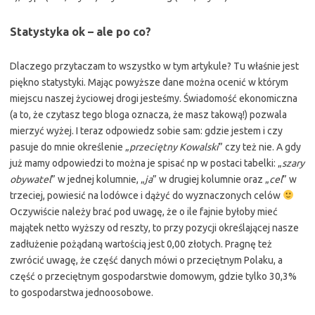
Statystyka ok – ale po co?
Dlaczego przytaczam to wszystko w tym artykule? Tu właśnie jest
piękno statystyki. Mając powyższe dane można ocenić w którym
miejscu naszej życiowej drogi jesteśmy. Świadomość ekonomiczna
(a to, że czytasz tego bloga oznacza, że masz takową!) pozwala
mierzyć wyżej. I teraz odpowiedz sobie sam: gdzie jestem i czy
pasuje do mnie określenie „
przeciętny Kowalski
” czy też nie. A gdy
już mamy odpowiedzi to można je spisać np w postaci tabelki: „
szary
obywatel
” w jednej kolumnie, „
ja
” w drugiej kolumnie oraz „
cel
” w
trzeciej, powiesić na lodówce i dążyć do wyznaczonych celów
Oczywiście należy brać pod uwagę, że o ile fajnie byłoby mieć
majątek netto wyższy od reszty, to przy pozycji określającej nasze
zadłużenie pożądaną wartością jest 0,00 złotych. Pragnę też
zwrócić uwagę, że część danych mówi o przeciętnym Polaku, a
część o przeciętnym gospodarstwie domowym, gdzie tylko 30,3%
to gospodarstwa jednoosobowe.