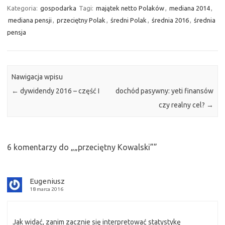
Kategoria:
gospodarka
Tagi:
majątek netto Polaków
,
mediana 2014
,
mediana pensji
,
przeciętny Polak
,
średni Polak
,
średnia 2016
,
średnia
pensja
Nawigacja wpisu
←
dywidendy 2016 – część I
dochód pasywny: yeti finansów
czy realny cel?
→
6 komentarzy do „
„przeciętny Kowalski”
”
Eugeniusz
18 marca 2016
Jak widać, zanim zacznie się interpretować statystykę