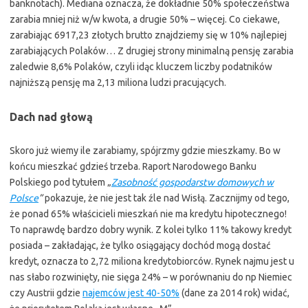
banknotach). Mediana oznacza, że dokładnie 50% społeczeństwa
zarabia mniej niż w/w kwota, a drugie 50% – więcej. Co ciekawe,
zarabiając 6917,23 złotych brutto znajdziemy się w 10% najlepiej
zarabiających Polaków… Z drugiej strony minimalną pensję zarabia
zaledwie 8,6% Polaków, czyli idąc kluczem liczby podatników
najniższą pensję ma 2,13 miliona ludzi pracujących.
Dach nad głową
Skoro już wiemy ile zarabiamy, spójrzmy gdzie mieszkamy. Bo w
końcu mieszkać gdzieś trzeba. Raport Narodowego Banku
Polskiego pod tytułem „
Zasobność gospodarstw domowych w
Polsce
”
pokazuje, że nie jest tak źle nad Wisłą. Zacznijmy od tego,
że ponad 65% właścicieli mieszkań nie ma kredytu hipotecznego!
To naprawdę bardzo dobry wynik. Z kolei tylko 11% takowy kredyt
posiada – zakładając, że tylko osiągający dochód mogą dostać
kredyt, oznacza to 2,72 miliona kredytobiorców. Rynek najmu jest u
nas słabo rozwinięty, nie sięga 24% – w porównaniu do np Niemiec
czy Austrii gdzie
najemców jest 40-50%
(dane za 2014 rok) widać,