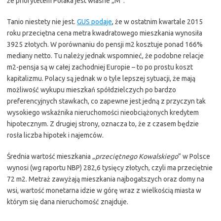
że priorytetem Polaka jest własne „M”.
Tanio niestety nie jest.
GUS podaje
, że w ostatnim kwartale 2015
roku przeciętna cena metra kwadratowego mieszkania wynosiła
3925 złotych. W porównaniu do pensji m2 kosztuje ponad 166%
mediany netto. Tu należy jednak wspomnieć, że podobne relacje
m2-pensja są w całej zachodniej Europie – to po prostu koszt
kapitalizmu. Polacy są jednak w o tyle lepszej sytuacji, że mają
możliwość wykupu mieszkań spółdzielczych po bardzo
preferencyjnych stawkach, co zapewne jest jedną z przyczyn tak
wysokiego wskaźnika nieruchomości nieobciążonych kredytem
hipotecznym. Z drugiej strony, oznacza to, że z czasem będzie
rosła liczba hipotek i najemców.
Średnia wartość mieszkania „
przeciętnego Kowalskiego
” w Polsce
wynosi (wg raportu NBP) 282,6 tysięcy złotych, czyli ma przeciętnie
72 m2. Metraż zawyżają mieszkania najbogatszych oraz domy na
wsi, wartość monetarna idzie w górę wraz z wielkością miasta w
którym się dana nieruchomość znajduje.