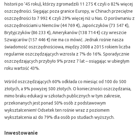
historii po ’45 roku), którzy zgromadzili 11 275 € czyli o 82% więcej
oszczędności. Sięgając poza granice Europy, w Chinach przeciętne
oszczędności to 7 992 € czyli 29% więcej niż u Nas. O porównaniu z
oszczędnościami u Niemców (44 769 €), Japończyków (73 547 €),
Brytyjczyków (86 233 €), Amerykanów (138 714 €) czy wreszcie
Szwajcarów (157 446 €) nie ma co mówić. Jednak rośnie nasza
świadomość oszczędnościowa, między 2008 a 2015 rokiem liczba
regularnie oszczędzających wzrosła z 7% do 16%. Sporadycznie
oszczędzających przybyło 9% przez 7 lat – osiągając w ubiegłym
roku wartość 43%.
Wśród oszczędzających 60% odkłada co miesiąc od 100 do 500
złotych, a 9% powyżej 500 złotych. O konieczności oszczędzania,
mimo braku edukacji w szkołach publicznych w tym zakresie,
przekonanych jest ponad 50% osób z podstawowym
wykształceniem! Odsetek ten rośnie wraz z poziomem
wykształcenia aż do 79% dla osób po studiach wyższych.
Inwestowanie