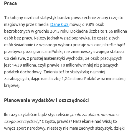
Praca
To kolejny rozdział statystyk bardzo powszechnie znany i często
maglowany przez media.
Dane GUS
mówią o 9,8% osób
bezrobotnych w grudniu 2015 roku. Dokładna liczba to 1,56 miliona
osób bez pracy. Należy jednak wziąć poprawkę, że część z tych
osób świadomie i z własnego wyboru pracuje w szarej strefie bądź
przebywa poza granicami Polski, nie zmieniwszy swojego statusu.
Co ciekawe, z prostej matematyki wychodzi, że osób pracujących
jest 14,39 miliona, czyli prawie 10 milionów mniej niż płacących
podatek dochodowy. Zmienia też to statystykę najmniej
zarabiających, dając nam liczbę 1,24 miliona Polaków na minimalnej
krajowej.
Planowanie wydatków i oszczędności
Ile razy czytaliście bądź słyszeliście „
mało zarabiam, nie mam z
czego oszczędzać
„? Często, prawda? Narzekanie nad Wisłą to
wręcz sport narodowy, niestety nie mam żadnych statystyk, dzięki