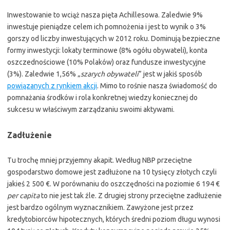
Inwestowanie to wciąż nasza pięta Achillesowa. Zaledwie 9%
inwestuje pieniądze celem ich pomnożenia i jest to wynik o 3%
gorszy od liczby inwestujących w 2012 roku. Dominują bezpieczne
formy inwestycji: lokaty terminowe (8% ogółu obywateli), konta
oszczednościowe (10% Polaków) oraz fundusze inwestycyjne
(3%). Zaledwie 1,56% „
szarych obywateli
” jest w jakiś sposób
powiązanych z rynkiem akcji
. Mimo to rośnie nasza świadomość do
pomnażania środków i rola konkretnej wiedzy koniecznej do
sukcesu w właściwym zarządzaniu swoimi aktywami.
Zadłużenie
Tu trochę mniej przyjemny akapit. Według NBP przeciętne
gospodarstwo domowe jest zadłużone na 10 tysięcy złotych czyli
jakieś 2 500 €. W porównaniu do oszczędności na poziomie 6 194 €
per capita
to nie jest tak źle. Z drugiej strony przeciętne zadłużenie
jest bardzo ogólnym wyznacznikiem. Zawyżone jest przez
kredytobiorców hipotecznych, których średni poziom długu wynosi