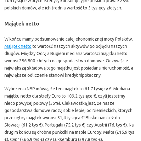
104 tysiące złotych. Kredyty konsumpcyjne posiada prawie 25%
polskich domów, ale ich średnia wartość to 5 tysięcy złotych.
Majątek netto
W końcu mamy podsumowanie całej ekonomicznej mocy Polaków.
Majątek netto
to wartość naszych aktywów po odjęciu naszych
długów. Między Odrą a Bugiem mediana wartości majątku netto
wynosi 256 800 złotych na gospodarstwo domowe. Oczywiście
największą składową tego majątku jest posiadana nieruchomość, a
największe odliczenie stanowi kredyt hipoteczny.
Wyliczenia NBP mówią, że ten majątek to 61,7 tysięcy €. Mediana
majątku netto dla strefy Euro to 109,2 tysiące €, czyli jesteśmy
nieco powyżej połowy (56%). Ciekawostką jest, że nasze
gospodarstwa domowe radzą sobie lepiej od Niemieckich, których
przeciętny majątek wynosi 51,4 tysiąca €! Blisko nam też do
Słowacji (61,2 tys €), Portugalii (75,2 tys €) czy Austrii (76, tys €). Na
drugim końcu są drobne punkciki na mapie Europy: Malta (215,9 tys
€), Cypr (266,9 tys €) czy Luksemburg (397,8 tys €).