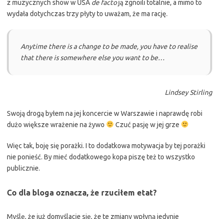
z muzycznych show w USA
de facto
ją zgnoili totalnie, a mimo to
wydała dotychczas trzy płyty to uważam, że ma rację.
Anytime there is a change to be made, you have to realise
that there is somewhere else you want to be…
Lindsey Stirling
Swoją drogą byłem na jej koncercie w Warszawie i naprawdę robi
dużo większe wrażenie na żywo
Czuć pasję w jej grze
Więc tak, boję się porażki. I to dodatkowa motywacja by tej porażki
nie ponieść. By mieć dodatkowego kopa piszę też to wszystko
publicznie.
Co dla bloga oznacza, że rzuciłem etat?
Myślę, że już domyślacie się, że te zmiany wpłyną jedynie