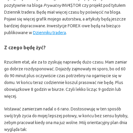
pozytywnie na bloga
Prywatny
INV€$TOR czy projekt pod tytułem
Dziennik tradera. Będę miał więcej czasu by poświęcić na bloga.
Pojawi się więcej grafik mojego autorstwa, a artykuły będą jeszcze
bardziej dopracowane. Inwestycje FOREX-owe będą na bieżąco
publikowane w
Dzienniku tradera
.
Z czego będę żyć?
Rzuciłem etat, ale za to zyskuję naprawdę dużo czasu. Mam zamiar
go dobrze rozdysponować. Dojazdy zajmowały mi sporo, bo od 60
do 90 minut plus oczywiście czas potrzebny na ogarnięcie się w
domu. W końcu teraz codziennie koszul prasować nie będę. Plus
obowiązkowe 8 godzin w biurze. Czyli lekko licząc 9 godzin lub
więcej.
Wstawać zamierzam nadal o 6 rano. Dostosowuję w ten sposób
swój tryb życia do mojej lepszej połowy, w końcu bez sensu byłoby,
żebym pracował kiedy ona ma już wolne. Mój orientacyjny plan dnia
wygląda tak: