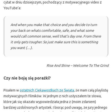
cytat w dniu dzisiejszym, pochodzący z motywacyjnego video z
YouTube’a:
And when you make that choice and you decide to turn
your back on whats comfortable, safe, and what some
would call common sense, well that’s day one. From there
it only gets tougher. So just make sure this is something
you want (…).
Rise And Shine – Welcome To The Grind
Czy nie boję się porażki?
Pisałem w
ostatnich Ciekawostkach ze Świata
, że mam całą playlistę
motywacyjnych filmików. W jednym z nich usłyszałem te słowa,
które jak się okazało wypowiedziała jedna z (moim zdaniem)
bardziej uzdolnionych artystek. I biorąc pod uwagę, że jury jednego