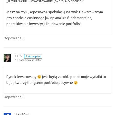
„07:00-14:00 – inwestowanie (około 4-5 godzin)”
Masz na myśli, agresywną spekulację na rynku lewarowanym
czy chodzi o coś innego jak np analiza fundamentalna,
poszukiwanie inwestycji i budowanie portfolio?
↓
Odpowiedz
BJK
Autor wpisu
18 października 2016
Rynek lewarowany
jeśli będą zarobki ponad moje wydatki to
będę tworzył longterm portfolio pasywne
↓
Odpowiedz
1za50.pl