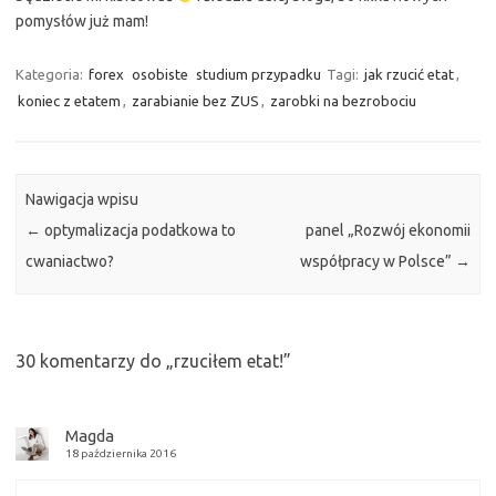
pomysłów już mam!
Kategoria:
forex
osobiste
studium przypadku
Tagi:
jak rzucić etat
,
koniec z etatem
,
zarabianie bez ZUS
,
zarobki na bezrobociu
Nawigacja wpisu
←
optymalizacja podatkowa to
panel „Rozwój ekonomii
cwaniactwo?
współpracy w Polsce”
→
30 komentarzy do „
rzuciłem etat!
”
Magda
18 października 2016