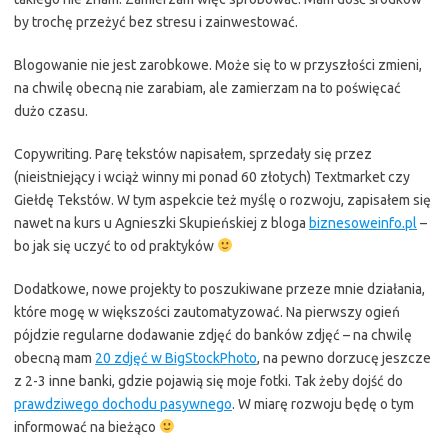
by trochę przeżyć bez stresu i zainwestować.
Blogowanie nie jest zarobkowe. Może się to w przyszłości zmieni,
na chwilę obecną nie zarabiam, ale zamierzam na to poświęcać
dużo czasu.
Copywriting. Parę tekstów napisałem, sprzedały się przez
(nieistniejący i wciąż winny mi ponad 60 złotych) Textmarket czy
Giełdę Tekstów. W tym aspekcie też myślę o rozwoju, zapisałem się
nawet na kurs u Agnieszki Skupieńskiej z bloga
biznesoweinfo.pl
–
bo jak się uczyć to od praktyków
Dodatkowe, nowe projekty to poszukiwane przeze mnie działania,
które mogę w większości zautomatyzować. Na pierwszy ogień
pójdzie regularne dodawanie zdjęć do banków zdjęć – na chwilę
obecną mam
20 zdjęć w BigStockPhoto
, na pewno dorzucę jeszcze
z 2-3 inne banki, gdzie pojawią się moje fotki. Tak żeby dojść do
prawdziwego dochodu pasywnego
. W miarę rozwoju będę o tym
informować na bieżąco