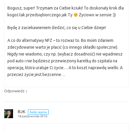
Bogusz, super! Trzymam za Ciebie kciuki! To doskonały krok dla
kogoś tak przedsiębiorczego jak Ty
Życiowo w sensie :))
Będę z zaciekawieniem śledzić, co się u Ciebie dzieje!
A co do alternatywy NFZ – to rozważ to. Bo moim zdaniem
zdecydowanie warto je płacić (co innego składki społeczne).
Nigdy nie wiadomo, czy np. (wybacz dosadność) nie wpadniesz
pod auto i nie będziesz przewieziony karetką do szpitala na
operację, która uratuje Ci życie… A to koszt naprawdę wielki. A
przecież życie jest bezcenne…
↓
Odpowiedz
BJK
Autor wpisu
18 października 2016