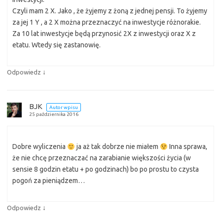
Czyli mam 2 X. Jako , że żyjemy z żoną z jednej pensji. To żyjemy
za jej 1 Y , a 2 X można przeznaczyć na inwestycje różnorakie.
Za 10 lat inwestycje będą przynosić 2X z inwestycji oraz X z
etatu. Wtedy się zastanowię.
↓
Odpowiedz
BJK
Autor wpisu
25 października 2016
Dobre wyliczenia
ja aż tak dobrze nie miałem
Inna sprawa,
że nie chcę przeznaczać na zarabianie większości życia (w
sensie 8 godzin etatu + po godzinach) bo po prostu to czysta
pogoń za pieniądzem…
↓
Odpowiedz