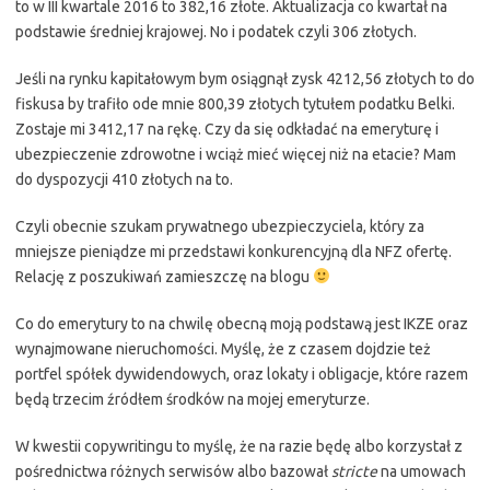
to w III kwartale 2016 to 382,16 złote. Aktualizacja co kwartał na
podstawie średniej krajowej. No i podatek czyli 306 złotych.
Jeśli na rynku kapitałowym bym osiągnął zysk 4212,56 złotych to do
fiskusa by trafiło ode mnie 800,39 złotych tytułem podatku Belki.
Zostaje mi 3412,17 na rękę. Czy da się odkładać na emeryturę i
ubezpieczenie zdrowotne i wciąż mieć więcej niż na etacie? Mam
do dyspozycji 410 złotych na to.
Czyli obecnie szukam prywatnego ubezpieczyciela, który za
mniejsze pieniądze mi przedstawi konkurencyjną dla NFZ ofertę.
Relację z poszukiwań zamieszczę na blogu
Co do emerytury to na chwilę obecną moją podstawą jest IKZE oraz
wynajmowane nieruchomości. Myślę, że z czasem dojdzie też
portfel spółek dywidendowych, oraz lokaty i obligacje, które razem
będą trzecim źródłem środków na mojej emeryturze.
W kwestii copywritingu to myślę, że na razie będę albo korzystał z
pośrednictwa różnych serwisów albo bazował
stricte
na umowach