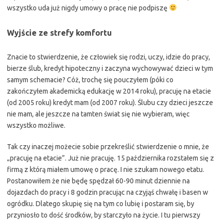
wszystko uda już nigdy umowy o pracę nie podpiszę
Wyjście ze strefy komfortu
Znacie to stwierdzenie, że człowiek się rodzi, uczy, idzie do pracy,
bierze ślub, kredyt hipoteczny i zaczyna wychowywać dzieci w tym
samym schemacie? Cóż, trochę się pouczyłem (póki co
zakończyłem akademicką edukację w 2014 roku), pracuję na etacie
(od 2005 roku) kredyt mam (od 2007 roku). Ślubu czy dzieci jeszcze
nie mam, ale jeszcze na tamten świat się nie wybieram, więc
wszystko możliwe.
Tak czy inaczej możecie sobie przekreślić stwierdzenie o mnie, że
„pracuję na etacie”. Już nie pracuję. 15 października rozstałem się z
firmą z którą miałem umowę o pracę. I nie szukam nowego etatu.
Postanowiłem że nie będę spędzał 60-90 minut dziennie na
dojazdach do pracy i 8 godzin pracując na czyjąś chwałę i basen w
ogródku. Dlatego skupię się na tym co lubię i postaram się, by
przyniosło to dość środków, by starczyło na życie. I tu pierwszy