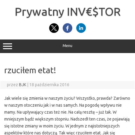
Przejdź
do
Prywatny INV€$TOR
treści
Menu
rzuciłem etat!
przez
BJK
|
18 października 2016
Jak wiele się zmienia w naszym życiu? Wszystko, prawda? Zarówno
w naszym otoczeniu jak i w nas samych. Na pogodę wpływu nie
mamy. Na upływający czas też nie. Na całą resztę – już tak. W
mniejszym bądź większym stopniu. Nadszedł ten czas, że pojawiają
się istotne zmiany w moim życiu. W jednym z najistotniejszych
aspektów które nas dotyczą. Tak więc rzuciłem etat. Jak się