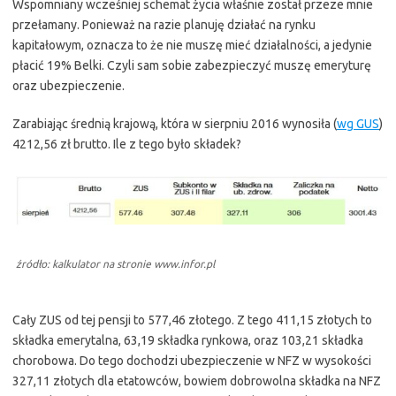
Wspomniany wcześniej schemat życia właśnie został przeze mnie
przełamany. Ponieważ na razie planuję działać na rynku
kapitałowym, oznacza to że nie muszę mieć działalności, a jedynie
płacić 19% Belki. Czyli sam sobie zabezpieczyć muszę emeryturę
oraz ubezpieczenie.
Zarabiając średnią krajową, która w sierpniu 2016 wynosiła (
wg GUS
)
4212,56 zł brutto. Ile z tego było składek?
źródło: kalkulator na stronie www.infor.pl
Cały ZUS od tej pensji to 577,46 złotego. Z tego 411,15 złotych to
składka emerytalna, 63,19 składka rynkowa, oraz 103,21 składka
chorobowa. Do tego dochodzi ubezpieczenie w NFZ w wysokości
327,11 złotych dla etatowców, bowiem dobrowolna składka na NFZ