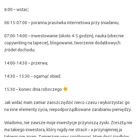
6:00 – wstać;
06:15-07:00 – poranna prasówka internetowa przy śniadaniu;
07:00-14:00 – inwestowanie (około 4-5 godzin), nauka (obecnie
copywriting na tapecie), blogowanie, tworzenie dodatkowych
źródeł dochodu;
14:00-14:30 – przerwa;
14:30 – 15:30 – ogarnąć obiad.
15:30 – koniec dnia roboczego
Jak widać mam zamiar zaoszczędzić nieco czasu i wykorzystać go
na inne elementy życia, niepodporządkowane zarabianiu pieniędzy.
Wiadomo, nie zawsze moje inwestycje przynoszą zyski. Zresztą nie
ma takiego inwestora, który nigdy nie stracił – a przynajmniej ja
takiego nie znam. Zamierzam więc spróbować. Mam dość środków