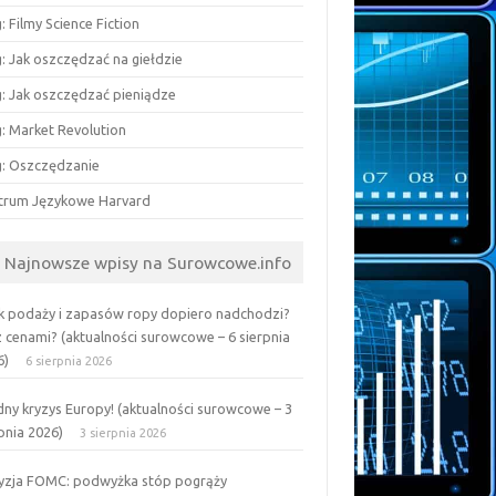
: Filmy Science Fiction
: Jak oszczędzać na giełdzie
g: Jak oszczędzać pieniądze
g: Market Revolution
g: Oszczędzanie
trum Językowe Harvard
Najnowsze wpisy na Surowcowe.info
k podaży i zapasów ropy dopiero nadchodzi?
z cenami? (aktualności surowcowe – 6 sierpnia
6)
6 sierpnia 2026
ny kryzys Europy! (aktualności surowcowe – 3
pnia 2026)
3 sierpnia 2026
yzja FOMC: podwyżka stóp pogrąży