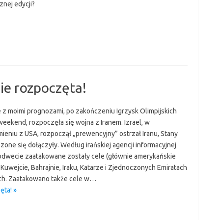
znej edycji?
ie rozpoczęta!
 z moimi prognozami, po zakończeniu Igrzysk Olimpijskich
weekend, rozpoczęła się wojna z Iranem. Izrael, w
ieniu z USA, rozpoczął „prewencyjny” ostrzał Iranu, Stany
zone się dołączyły. Według irańskiej agencji informacyjnej
 odwecie zaatakowane zostały cele (głównie amerykańskie
Kuwejcie, Bahrajnie, Iraku, Katarze i Zjednoczonych Emiratach
ch. Zaatakowano także cele w…
ęta! »