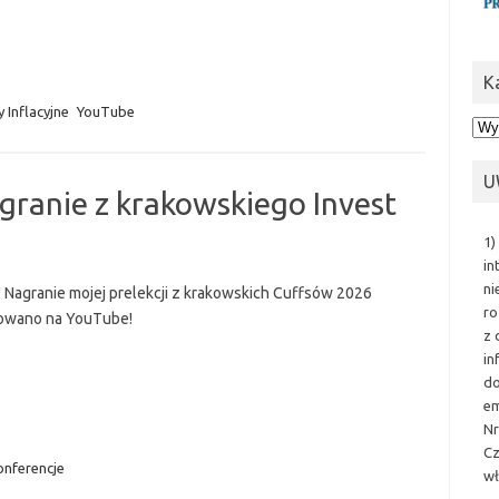
K
 Inflacyjne
YouTube
Kat
U
granie z krakowskiego Invest
1)
in
ni
t! Nagranie mojej prelekcji z krakowskich Cuffsów 2026
ro
owano na YouTube!
z 
in
do
em
Nr
Cz
onferencje
wł