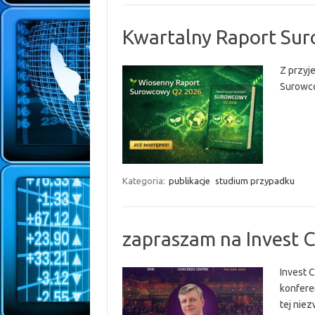
Kwartalny Raport Su
Z przyj
Surowc
Kategoria:
publikacje
studium przypadku
zapraszam na Invest C
Invest C
konferen
tej nie