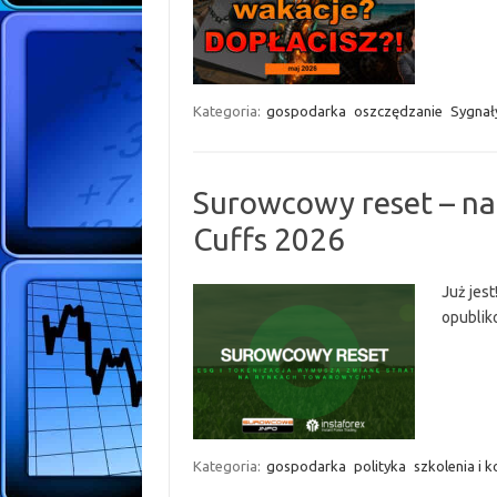
Kategoria:
gospodarka
oszczędzanie
Sygnały
Surowcowy reset – na
Cuffs 2026
Już jes
opublik
Kategoria:
gospodarka
polityka
szkolenia i k