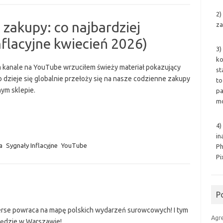
2)
 zakupy: co najbardziej
za
nflacyjne kwiecień 2026)
3)
ko
 kanale na YouTube wrzuciłem świeży materiał pokazujący
st
co dzieje się globalnie przełoży się na nasze codzienne zakupy
to
nym sklepie.
pa
mo
4)
in
a
Sygnały Inflacyjne
YouTube
Ph
Pi
P
rse powraca na mapę polskich wydarzeń surowcowych! I tym
Agr
ędzie w Warszawie!