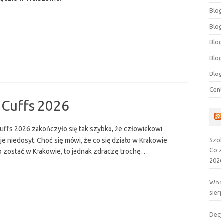
Blog
Blog
Blo
Blo
Blo
Cen
 Cuffs 2026
Cuffs 2026 zakończyło się tak szybko, że człowiekowi
Szo
e niedosyt. Choć się mówi, że co się działo w Krakowie
Co 
 zostać w Krakowie, to jednak zdradzę trochę…
202
Wod
sier
Dec