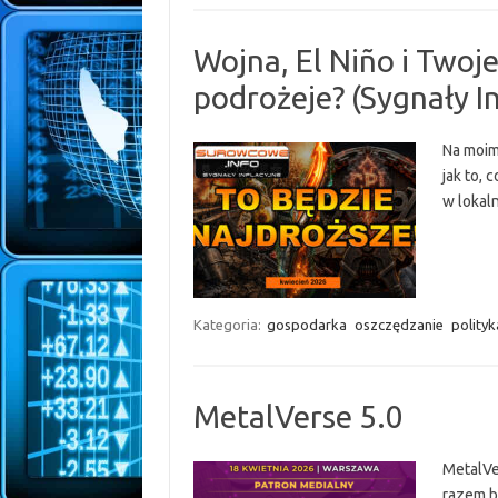
Wojna, El Niño i Twoje
podrożeje? (Sygnały I
Na moim
jak to, 
w lokal
Kategoria:
gospodarka
oszczędzanie
polityk
MetalVerse 5.0
MetalVe
razem b