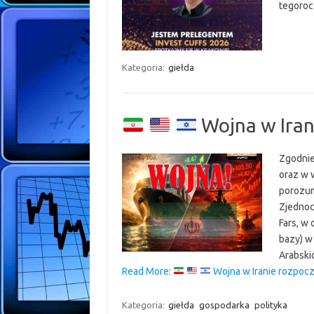
tegoroc
Kategoria:
giełda
Wojna w Iran
Zgodnie
oraz w 
porozum
Zjednoc
Fars, w
bazy) w 
Arabski
Read More:
Wojna w Iranie rozpocz
Kategoria:
giełda
gospodarka
polityka