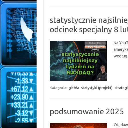
statystycznie najsiln
odcinek specjalny 8 l
Na YouT
ameryka
według 
Kategoria:
giełda
statystyki (projekt)
strategi
podsumowanie 2025
Ok, daw