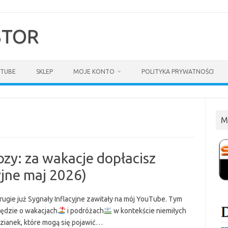
$TOR
TUBE
SKLEP
MOJE KONTO
POLITYKA PRYWATNOŚCI
M
ozy: za wakacje dopłacisz
yjne maj 2026)
rugie już Sygnały Inflacyjne zawitały na mój YouTube. Tym
ędzie o wakacjach
i podróżach
w kontekście niemiłych
zianek, które mogą się pojawić…