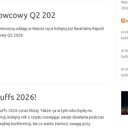
Rep
202
rowcowy Q2 202
emnością oddaję w Wasze ręce kolejny już Kwartalny Raport
prz
owy Q2 2026.
tyd
prz
tyd
prz
tyd
uffs 2026!
uffs 2026 coraz bliżej. Także i ja w tym roku będę na
cji, kolejny rok z rzędu rozwijając swoje działania podczas
zwykłej konferencji. Na co warto zwrócić uwagę przy