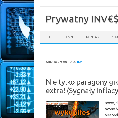
Przejdź
do
treści
Prywatny INV€
BLOG
O MNIE
KONTAKT
YOU
ARCHIWUM AUTORA:
BJK
Nie tylko paragony gr
extra! (Sygnały Inflac
nowe, d
razem b
niespod