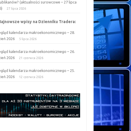
ublikanów? (aktualności surowcowe – 27 lipca
6)
27 lipca 2026
Najnowsze wpisy na Dzienniku Tradera:
egląd kalendarza makroekonomicznego – 28.
zień 2026
5 lipca 2026
egląd kalendarza makroekonomicznego – 26.
zień 2026
21 czerwca 2026
egląd kalendarza makroekonomicznego – 25.
zień 2026
12 czerwca 2026