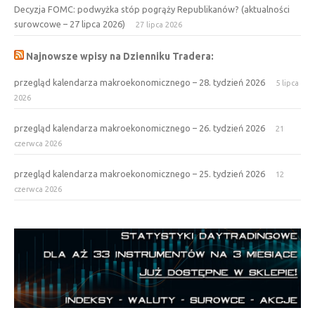
Decyzja FOMC: podwyżka stóp pogrąży Republikanów? (aktualności
surowcowe – 27 lipca 2026)
27 lipca 2026
Najnowsze wpisy na Dzienniku Tradera:
przegląd kalendarza makroekonomicznego – 28. tydzień 2026
5 lipca
2026
przegląd kalendarza makroekonomicznego – 26. tydzień 2026
21
czerwca 2026
przegląd kalendarza makroekonomicznego – 25. tydzień 2026
12
czerwca 2026