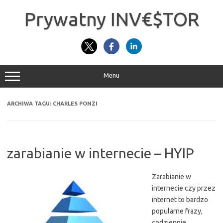
Przejdź
do
Prywatny INV€$TOR
treści
Menu
ARCHIWA TAGU:
CHARLES PONZI
zarabianie w internecie – HYIP
Zarabianie w
internecie czy przez
internet to bardzo
popularne frazy,
codziennie