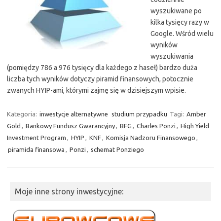
wyszukiwane po
kilka tysięcy razy w
Google. Wśród wielu
wyników
wyszukiwania
(pomiędzy 786 a 976 tysięcy dla każdego z haseł) bardzo duża
liczba tych wyników dotyczy piramid finansowych, potocznie
zwanych HYIP-ami, którymi zajmę się w dzisiejszym wpisie.
Kategoria:
inwestycje alternatywne
studium przypadku
Tagi:
Amber
Gold
,
Bankowy Fundusz Gwarancyjny
,
BFG
,
Charles Ponzi
,
High Yield
Investment Program
,
HYIP
,
KNF
,
Komisja Nadzoru Finansowego
,
piramida finansowa
,
Ponzi
,
schemat Ponziego
Moje inne strony inwestycyjne: