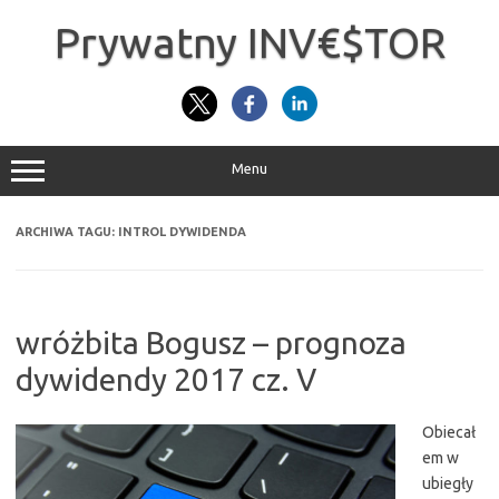
Przejdź
do
Prywatny INV€$TOR
treści
Menu
ARCHIWA TAGU:
INTROL DYWIDENDA
wróżbita Bogusz – prognoza
dywidendy 2017 cz. V
Obiecał
em w
ubiegły