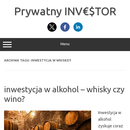
Przejdź
do
Prywatny INV€$TOR
treści
Menu
ARCHIWA TAGU:
INWESTYCJA W WHISKEY
inwestycja w alkohol – whisky czy
wino?
Inwestycja w
alkohol
zyskuje coraz