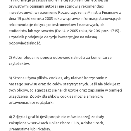
1) Informacje przedstawione na tej stronie internetowej są
prywatnymi opiniami autora i nie stanowią rekomendacji
inwestycyjnych w rozumieniu Rozporządzenia Ministra Finansów z
dnia 19 października 2005 roku w sprawie informacji stanowiących
rekomendacje dotyczące instrumentów finansowych, ich
emitentów lub wystawców (Dz. U. z 2005 roku, Nr 206, poz. 1715) .
Czytelnik podejmuje decyzje inwestycyjne na własną
odpowiedzialność.
2) Autor bloga nie ponosi odpowiedzialności za komentarze
czytelników.
3) Strona używa plików cookies, aby ułatwić korzystanie z
naszego serwisu oraz do celów statystycznych. Jeśli nie blokujesz
tych plików, to zgadzasz się na ich użycie oraz zapisanie w pamięci
urządzenia. Zgody dla plików cookies można zmienić w
ustawieniach przeglądarki.
4) Zdjęcia i grafiki (jeśli podpis nie mówi inaczej) zostały
zakupione w serwisach Dollar Photo Club, Adobe Stock,
Dreamstime lub Pixabay.