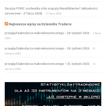
Decyzja FOMC: podwyżka stóp pogrąży Republikanów? (aktualności
surowcowe – 27 lipca 2026)
27 lipca 2026
Najnowsze wpisy na Dzienniku Tradera:
przegląd kalendarza makroekonomicznego – 28. tydzień 2026
5 lipca
2026
przegląd kalendarza makroekonomicznego – 26. tydzień 2026
21
czerwca 2026
przegląd kalendarza makroekonomicznego – 25. tydzień 2026
12
czerwca 2026