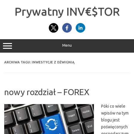
Przejdź
do
Prywatny INV€$TOR
treści
Menu
ARCHIWA TAGU:
INWESTYCJE Z DŹWIGNIĄ
nowy rozdział – FOREX
Póki co wiele
wpisów na tym
blogu jest
poświęconych
gospodarczym