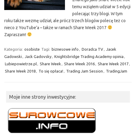
temu wziąłem udział w 5 edycji
polecając trzy blogi. W tym
roku także wezmę udział, ale prócz trzech blogów polecę też co
nieco z YouTube’a – także w ramach Share Week 2017
Zapraszam!
Kategoria:
osobiste
Tagi:
biznesowe info
,
Doradca TV
,
Jacek
Gadowski
,
Jack Gadovsky
,
Knightsbridge Trading Academy opinia
,
Lubiepowietrze.pl
,
Share Week
,
Share Week 2016
,
Share Week 2017
,
Share Week 2018
,
To się opłaca!
,
Trading Jam Session
,
TradingJam
Moje inne strony inwestycyjne: