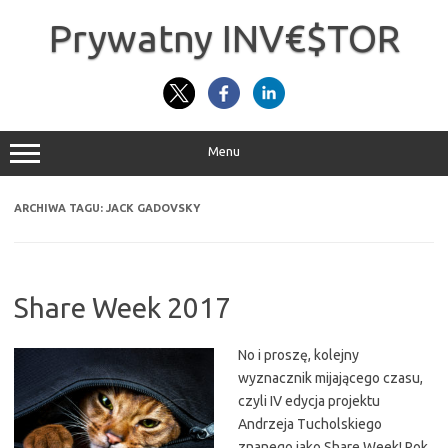
Przejdź
do
Prywatny INV€$TOR
treści
Menu
ARCHIWA TAGU:
JACK GADOVSKY
Share Week 2017
No i proszę, kolejny
wyznacznik mijającego czasu,
czyli IV edycja projektu
Andrzeja Tucholskiego
znanego jako Share Week! Rok