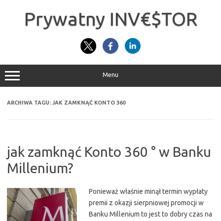
Przejdź
do
Prywatny INV€$TOR
treści
Menu
ARCHIWA TAGU:
JAK ZAMKNĄĆ KONTO 360
jak zamknąć Konto 360 ° w Banku
Millenium?
Ponieważ właśnie minął termin wypłaty
premii z okazji sierpniowej promocji w
Banku Millenium to jest to dobry czas na