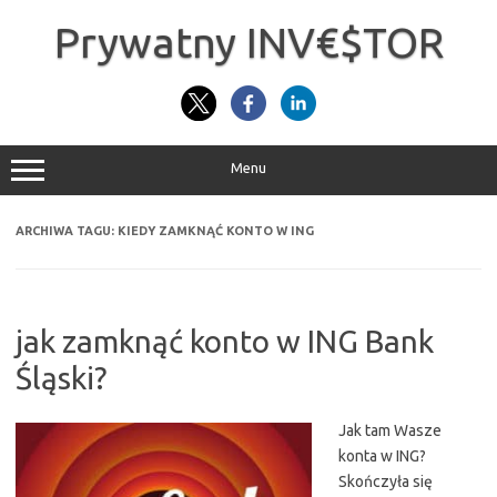
Przejdź
do
Prywatny INV€$TOR
treści
Menu
ARCHIWA TAGU:
KIEDY ZAMKNĄĆ KONTO W ING
jak zamknąć konto w ING Bank
Śląski?
Jak tam Wasze
konta w ING?
Skończyła się