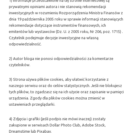
1) Informacje przedstawione na tej stronie internetowej są
prywatnymi opiniami autora i nie stanowią rekomendacji
inwestycyjnych w rozumieniu Rozporządzenia Ministra Finansów z
dnia 19 października 2005 roku w sprawie informacji stanowiących
rekomendacje dotyczące instrumentów finansowych, ich
emitentów lub wystawców (Dz. U. z 2005 roku, Nr 206, poz. 1715) .
Czytelnik podejmuje decyzje inwestycyjne na własną
odpowiedzialność.
2) Autor bloga nie ponosi odpowiedzialności za komentarze
czytelników.
3) Strona używa plików cookies, aby ułatwić korzystanie z
naszego serwisu oraz do celów statystycznych. Jeśli nie blokujesz
tych plików, to zgadzasz się na ich użycie oraz zapisanie w pamięci
urządzenia. Zgody dla plików cookies można zmienić w
ustawieniach przeglądarki.
4) Zdjęcia i grafiki (jeśli podpis nie mówi inaczej) zostały
zakupione w serwisach Dollar Photo Club, Adobe Stock,
Dreamstime lub Pixabay.