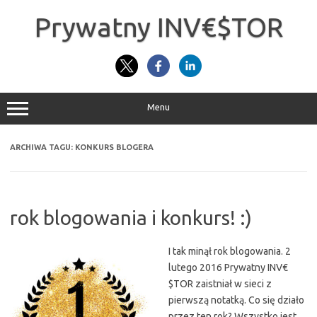
Przejdź
do
Prywatny INV€$TOR
treści
Menu
ARCHIWA TAGU:
KONKURS BLOGERA
rok blogowania i konkurs! :)
I tak minął rok blogowania. 2
lutego 2016 Prywatny INV€
$TOR zaistniał w sieci z
pierwszą notatką. Co się działo
przez ten rok? Wszystko jest