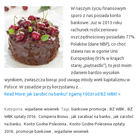
W naszym życiu finansowym
sporo z nas posiada konto
bankowe. Już w 2013 roku
rachunek rozliczeniowo-
oszczędnościowy posiadało 77%
Polaków (dane NBP), co choć
stawia nas w ogonie Unii
Europejskiej (95% w krajach
starej „piętnastki”), to jest moim
zdaniem bardzo wysokim
wynikiem, zwłaszcza biorąc pod uwagę młody wiek kapitalizmu w
Polsce. W zasadzie przy korzystaniu z…
Read More: jak zarobić na banku? zgarnij 100zł od BZ WBK! »
Kategoria:
wyjadanie wisienek
Tagi:
bankowe promocje
,
BZ WBK
,
BZ
WBK opłaty 2016
,
Comperia Bonus
,
jak zarabiać na banku
,
jak zarobić
na banku
,
Konto Godne Polecenia
,
Konto Godne Polecenia opłaty
2016
,
promocje bankowe
,
wyjadanie wisienek