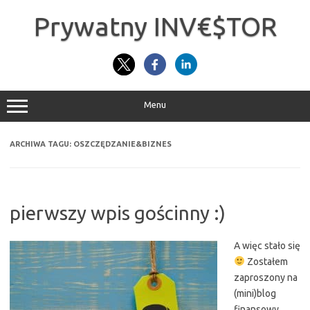
Przejdź
do
Prywatny INV€$TOR
treści
Menu
ARCHIWA TAGU:
OSZCZĘDZANIE&BIZNES
pierwszy wpis gościnny :)
A więc stało się
Zostałem
zaproszony na
(mini)blog
finansowy