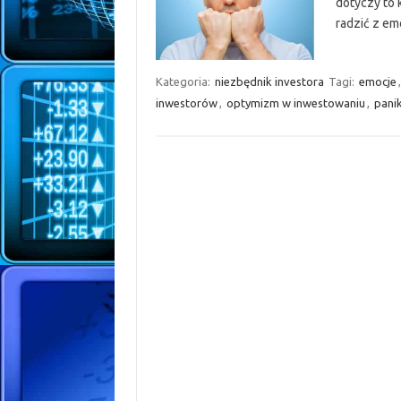
dotyczy to k
radzić z emo
Kategoria:
niezbędnik investora
Tagi:
emocje
inwestorów
,
optymizm w inwestowaniu
,
pani