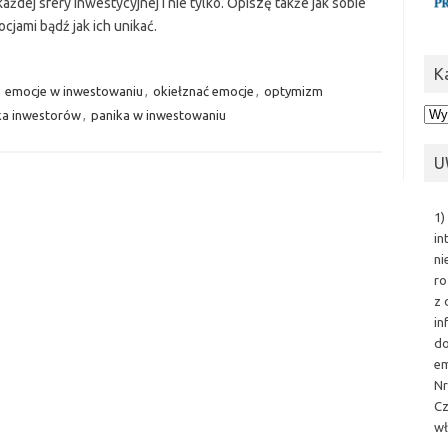
ażdej sfery inwestycyjnej i nie tylko. Opiszę także jak sobie
cjami bądź jak ich unikać.
K
,
emocje w inwestowaniu
,
okiełznać emocje
,
optymizm
Kat
ka inwestorów
,
panika w inwestowaniu
U
1)
in
ni
ro
z 
in
do
em
Nr
Cz
wł