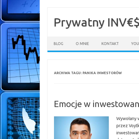
Przejdź
do
treści
Prywatny INV€
BLOG
O MNIE
KONTAKT
YOU
ARCHIWA TAGU:
PANIKA INWESTORÓW
Emocje w inwestowa
Wywołany w
przez Voytk
inwestowani