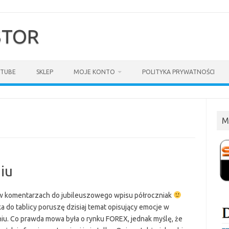
$TOR
TUBE
SKLEP
MOJE KONTO
POLITYKA PRYWATNOŚCI
M
niu
 komentarzach do jubileuszowego wpisu półroczniak
a do tablicy poruszę dzisiaj temat opisujący emocje w
u. Co prawda mowa była o rynku FOREX, jednak myślę, że