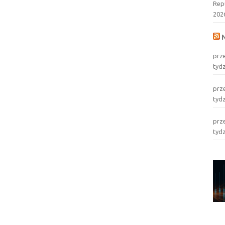
Rep
202
prz
tyd
prz
tyd
prz
tyd