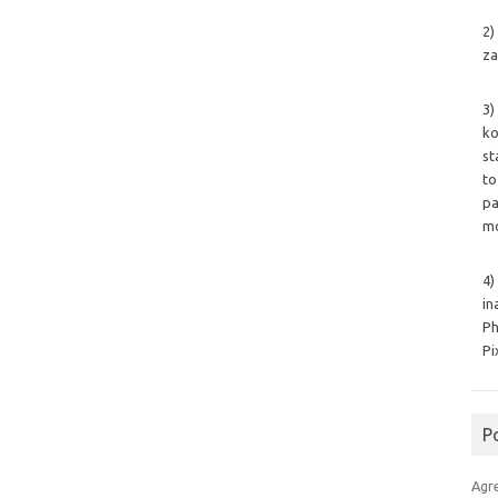
2)
za
3)
ko
st
to
pa
mo
4)
in
Ph
Pi
P
Agr