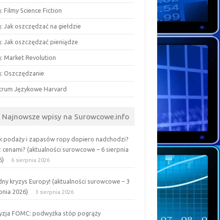
: Filmy Science Fiction
: Jak oszczędzać na giełdzie
g: Jak oszczędzać pieniądze
g: Market Revolution
g: Oszczędzanie
trum Językowe Harvard
Najnowsze wpisy na Surowcowe.info
k podaży i zapasów ropy dopiero nadchodzi?
z cenami? (aktualności surowcowe – 6 sierpnia
6)
6 sierpnia 2026
ny kryzys Europy! (aktualności surowcowe – 3
pnia 2026)
3 sierpnia 2026
yzja FOMC: podwyżka stóp pogrąży