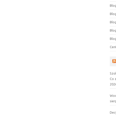
Blog
Blog
Blo
Blo
Blo
Cen
Szo
Co 
202
Wod
sier
Dec