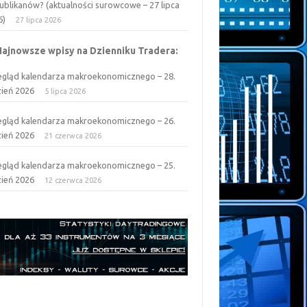
ublikanów? (aktualności surowcowe – 27 lipca
6)
27 lipca 2026
Najnowsze wpisy na Dzienniku Tradera:
egląd kalendarza makroekonomicznego – 28.
zień 2026
5 lipca 2026
egląd kalendarza makroekonomicznego – 26.
zień 2026
21 czerwca 2026
egląd kalendarza makroekonomicznego – 25.
zień 2026
12 czerwca 2026