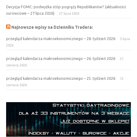
Decyzja FOMC: podwyżka stóp pogrąży Republikanów? (aktualności
surowcowe – 27 lipca 2026)
27 lipca 2026
Najnowsze wpisy na Dzienniku Tradera:
przegląd kalendarza makroekonomicznego – 28. tydzień 2026
5 lipca
2026
przegląd kalendarza makroekonomicznego – 26. tydzień 2026
21
czerwca 2026
przegląd kalendarza makroekonomicznego – 25. tydzień 2026
12
czerwca 2026