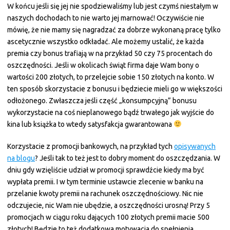
W końcu jeśli się jej nie spodziewaliśmy lub jest czymś niestałym w
naszych dochodach to nie warto jej marnować! Oczywiście nie
mówię, że nie mamy się nagradzać za dobrze wykonaną pracę tylko
ascetycznie wszystko odkładać. Ale możemy ustalić, że każda
premia czy bonus trafiają w na przykład 50 czy 75 procentach do
oszczędności. Jeśli w okolicach świąt firma daje Wam bony o
wartości 200 złotych, to przelejcie sobie 150 złotych na konto. W
ten sposób skorzystacie z bonusu i będziecie mieli go w większości
odłożonego. Zwłaszcza jeśli część „konsumpcyjną” bonusu
wykorzystacie na coś nieplanowego bądź trwałego jak wyjście do
kina lub książka to wtedy satysfakcja gwarantowana
Korzystacie z promocji bankowych, na przykład tych
opisywanych
na blogu
? Jeśli tak to też jest to dobry moment do oszczędzania. W
dniu gdy wzięliście udział w promocji sprawdźcie kiedy ma być
wypłata premii. I w tym terminie ustawcie zlecenie w banku na
przelanie kwoty premii na rachunek oszczędnościowy. Nic nie
odczujecie, nic Wam nie ubędzie, a oszczędności urosną! Przy 5
promocjach w ciągu roku dających 100 złotych premii macie 500
złotych! Będzie to też dodatkowa motywacja do spełnienia