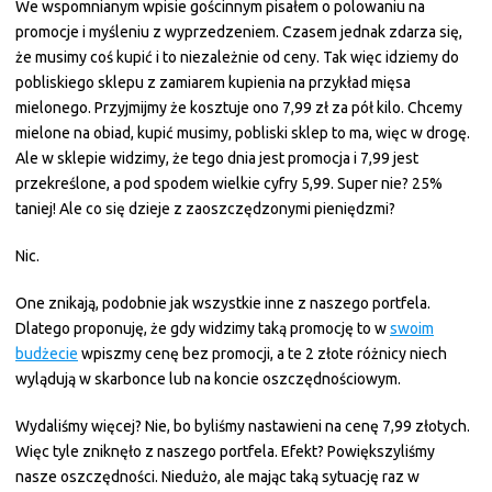
We wspomnianym wpisie gościnnym pisałem o polowaniu na
promocje i myśleniu z wyprzedzeniem. Czasem jednak zdarza się,
że musimy coś kupić i to niezależnie od ceny. Tak więc idziemy do
pobliskiego sklepu z zamiarem kupienia na przykład mięsa
mielonego. Przyjmijmy że kosztuje ono 7,99 zł za pół kilo. Chcemy
mielone na obiad, kupić musimy, pobliski sklep to ma, więc w drogę.
Ale w sklepie widzimy, że tego dnia jest promocja i 7,99 jest
przekreślone, a pod spodem wielkie cyfry 5,99. Super nie? 25%
taniej! Ale co się dzieje z zaoszczędzonymi pieniędzmi?
Nic.
One znikają, podobnie jak wszystkie inne z naszego portfela.
Dlatego proponuję, że gdy widzimy taką promocję to w
swoim
budżecie
wpiszmy cenę bez promocji, a te 2 złote różnicy niech
wylądują w skarbonce lub na koncie oszczędnościowym.
Wydaliśmy więcej? Nie, bo byliśmy nastawieni na cenę 7,99 złotych.
Więc tyle zniknęło z naszego portfela. Efekt? Powiększyliśmy
nasze oszczędności. Niedużo, ale mając taką sytuację raz w