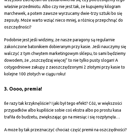
właśnie przedmiotu. Albo czy nie jest tak, że kupujemy kilogram
marchewek, a potem zawsze wyrzucamy dwie-trzy sztuki bo się
zepsuły. Może warto wziąć nieco mniej, a różnicę przepchnąć do
oszczędności?
Podobnie jest jeśli widzimy, że nasze paragony są regularnie
zakończone batonikiem dobieranym przy kasie. Jeśli nauczymy się
walczyć z tym chwytem marketingowym sklepu, to sami będziemy
dowodem, że „oszczędzaj więcej” to nie tylko pusty slogan! A
cotygodniowe zakupy z zaoszczędzonymi 2 złotymi przy kasie to
kolejne 100 złotych w ciągu roku!
3. Oooo, premia!
Ile razy tak krzyknęliście? I jaki był tego efekt? Cóż, w większości
przypadków albo kupiliście sobie coś ekstra albo po prostu kasa
trafiła do budżetu, zwiększając go na miesiąc i się rozpłynęła…
A może by tak przeznaczyć chociaż część premii na oszczędności?