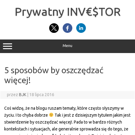
Przejdź
do
Prywatny INV€$TOR
treści
Menu
5 sposobów by oszczędzać
więcej!
przez
BJK
|
18 lipca 2016
Coś widzę, że na blogu ruszam tematy, które często słyszymy w
życiu. I to chyba dobrze
Tak i jest z dzisiejszym tytułem jakim jest
stwierdzenie by oszczędzać więcej!. Pada to w bardzo różnych
kontekstach i sytuacjach, ale generalnie sprowadza się do tego, że