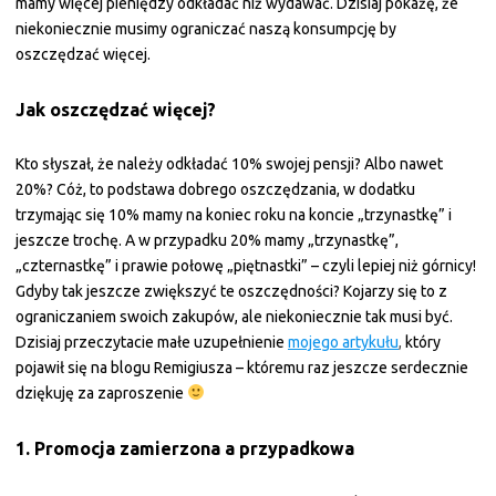
mamy więcej pieniędzy odkładać niż wydawać. Dzisiaj pokażę, że
niekoniecznie musimy ograniczać naszą konsumpcję by
oszczędzać więcej.
Jak oszczędzać więcej?
Kto słyszał, że należy odkładać 10% swojej pensji? Albo nawet
20%? Cóż, to podstawa dobrego oszczędzania, w dodatku
trzymając się 10% mamy na koniec roku na koncie „trzynastkę” i
jeszcze trochę. A w przypadku 20% mamy „trzynastkę”,
„czternastkę” i prawie połowę „piętnastki” – czyli lepiej niż górnicy!
Gdyby tak jeszcze zwiększyć te oszczędności? Kojarzy się to z
ograniczaniem swoich zakupów, ale niekoniecznie tak musi być.
Dzisiaj przeczytacie małe uzupełnienie
mojego artykułu
,
który
pojawił się na blogu Remigiusza – któremu raz jeszcze serdecznie
dziękuję za zaproszenie
1. Promocja zamierzona a przypadkowa