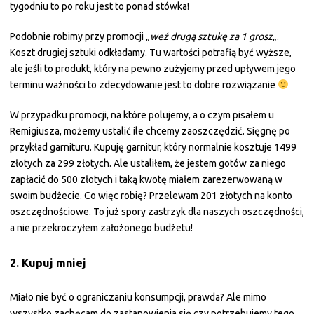
tygodniu to po roku jest to ponad stówka!
Podobnie robimy przy promocji „
weź drugą sztukę za 1 grosz
„.
Koszt drugiej sztuki odkładamy. Tu wartości potrafią być wyższe,
ale jeśli to produkt, który na pewno zużyjemy przed upływem jego
terminu ważności to zdecydowanie jest to dobre rozwiązanie
W przypadku promocji, na które polujemy, a o czym pisałem u
Remigiusza, możemy ustalić ile chcemy zaoszczędzić. Sięgnę po
przykład garnituru. Kupuję garnitur, który normalnie kosztuje 1499
złotych za 299 złotych. Ale ustaliłem, że jestem gotów za niego
zapłacić do 500 złotych i taką kwotę miałem zarezerwowaną w
swoim budżecie. Co więc robię? Przelewam 201 złotych na konto
oszczędnościowe. To już spory zastrzyk dla naszych oszczędności,
a nie przekroczyłem założonego budżetu!
2. Kupuj mniej
Miało nie być o ograniczaniu konsumpcji, prawda? Ale mimo
wszystko zachęcam do zastanowienia się czy potrzebujemy tego