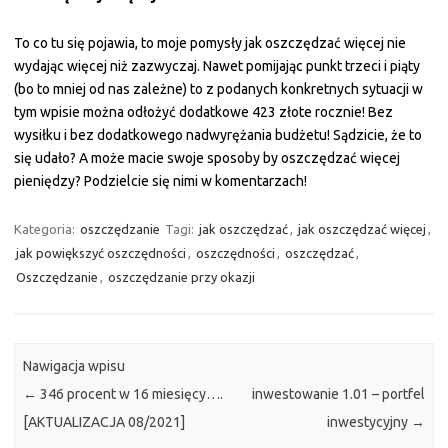
To co tu się pojawia, to moje pomysły jak oszczędzać więcej nie
wydając więcej niż zazwyczaj. Nawet pomijając punkt trzeci i piąty
(bo to mniej od nas zależne) to z podanych konkretnych sytuacji w
tym wpisie można odłożyć dodatkowe 423 złote rocznie! Bez
wysiłku i bez dodatkowego nadwyrężania budżetu! Sądzicie, że to
się udało? A może macie swoje sposoby by oszczędzać więcej
pieniędzy? Podzielcie się nimi w komentarzach!
Kategoria:
oszczędzanie
Tagi:
jak oszczędzać
,
jak oszczędzać więcej
,
jak powiększyć oszczędności
,
oszczędności
,
oszczędzać
,
Oszczędzanie
,
oszczędzanie przy okazji
Nawigacja wpisu
←
346 procent w 16 miesięcy….
inwestowanie 1.01 – portfel
[AKTUALIZACJA 08/2021]
inwestycyjny
→