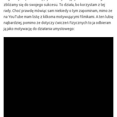
zbliżamy się do swojego sukcesu. To działa, bo korzystam z tej
rady. Choć prawdę mówiąc sam niekiedy o tym zapominam, mimo że
na YouTube mam listę z kilkoma motywującymi filmikami. A ten lubię
najbardziej, pomimo że dotyczy ćwiczeń fizycznych to ja odbieram
ją jako motywację do działania umysłowego: