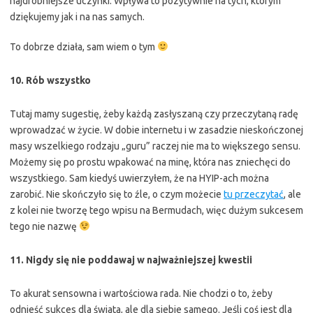
najdrobniejsze uczynki. Wpływa to pozytywnie na tych, którym
dziękujemy jak i na nas samych.
To dobrze działa, sam wiem o tym
10. Rób wszystko
Tutaj mamy sugestię, żeby każdą zasłyszaną czy przeczytaną radę
wprowadzać w życie. W dobie internetu i w zasadzie nieskończonej
masy wszelkiego rodzaju „guru” raczej nie ma to większego sensu.
Możemy się po prostu wpakować na minę, która nas zniechęci do
wszystkiego. Sam kiedyś uwierzyłem, że na HYIP-ach można
zarobić. Nie skończyło się to źle, o czym możecie
tu przeczytać
, ale
z kolei nie tworzę tego wpisu na Bermudach, więc dużym sukcesem
tego nie nazwę
11. Nigdy się nie poddawaj w najważniejszej kwestii
To akurat sensowna i wartościowa rada. Nie chodzi o to, żeby
odnieść sukces dla świata, ale dla siebie samego. Jeśli coś jest dla