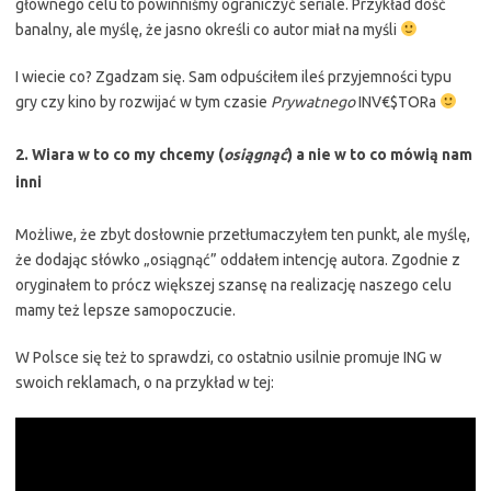
głównego celu to powinniśmy ograniczyć seriale. Przykład dość
banalny, ale myślę, że jasno określi co autor miał na myśli
I wiecie co? Zgadzam się. Sam odpuściłem ileś przyjemności typu
gry czy kino by rozwijać w tym czasie
Prywatnego
INV€$TORa
2. Wiara w to co my chcemy (
osiągnąć
) a nie w to co mówią nam
inni
Możliwe, że zbyt dosłownie przetłumaczyłem ten punkt, ale myślę,
że dodając słówko „osiągnąć” oddałem intencję autora. Zgodnie z
oryginałem to prócz większej szansę na realizację naszego celu
mamy też lepsze samopoczucie.
W Polsce się też to sprawdzi, co ostatnio usilnie promuje ING w
swoich reklamach, o na przykład w tej: