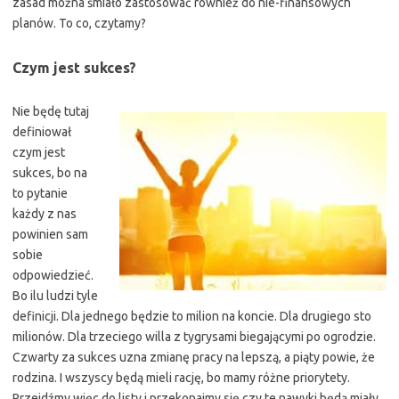
zasad można śmiało zastosować również do nie-finansowych
planów. To co, czytamy?
Czym jest sukces?
Nie będę tutaj
definiował
czym jest
sukces, bo na
to pytanie
każdy z nas
powinien sam
sobie
odpowiedzieć.
Bo ilu ludzi tyle
definicji. Dla jednego będzie to milion na koncie. Dla drugiego sto
milionów. Dla trzeciego willa z tygrysami biegającymi po ogrodzie.
Czwarty za sukces uzna zmianę pracy na lepszą, a piąty powie, że
rodzina. I wszyscy będą mieli rację, bo mamy różne priorytety.
Przejdźmy więc do listy i przekonajmy się czy te nawyki będą miały