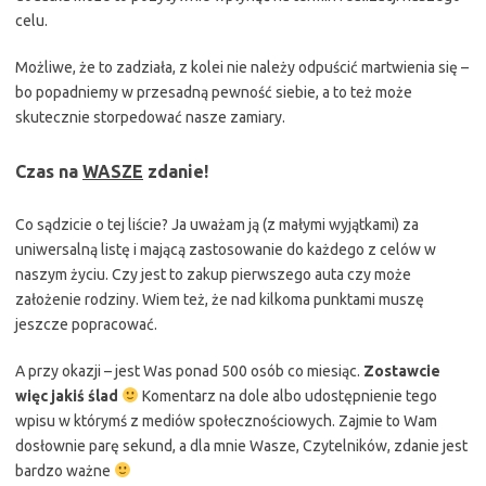
celu.
Możliwe, że to zadziała, z kolei nie należy odpuścić martwienia się –
bo popadniemy w przesadną pewność siebie, a to też może
skutecznie storpedować nasze zamiary.
Czas na
WASZE
zdanie!
Co sądzicie o tej liście? Ja uważam ją (z małymi wyjątkami) za
uniwersalną listę i mającą zastosowanie do każdego z celów w
naszym życiu. Czy jest to zakup pierwszego auta czy może
założenie rodziny. Wiem też, że nad kilkoma punktami muszę
jeszcze popracować.
A przy okazji – jest Was ponad 500 osób co miesiąc.
Zostawcie
więc jakiś ślad
Komentarz na dole albo udostępnienie tego
wpisu w którymś z mediów społecznościowych. Zajmie to Wam
dosłownie parę sekund, a dla mnie Wasze, Czytelników, zdanie jest
bardzo ważne