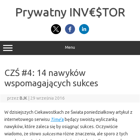
Przejdź
do
Prywatny INV€$TOR
treści
Menu
CZŚ #4: 14 nawyków
wspomagających sukces
przez
BJK
|
29 września 2016
W dzisiejszych Ciekawostkach ze Świata poniedziałkowy artykuł z
internetowego serwisu
Time
’a
będący swoistą wyliczanką
nawyków, które zaleca się by osiągnąć sukces. Oczywiście
wiadomo, że słowo
sukces
ma różne znaczenia, ale sporo z tych