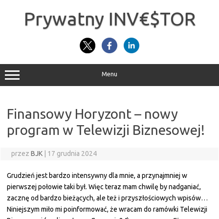
Przejdź
do
Prywatny INV€$TOR
treści
Menu
Finansowy Horyzont – nowy
program w Telewizji Biznesowej!
przez
BJK
|
17 grudnia 2024
Grudzień jest bardzo intensywny dla mnie, a przynajmniej w
pierwszej połowie taki był. Więc teraz mam chwilę by nadganiać,
zacznę od bardzo bieżących, ale też i przyszłościowych wpisów…
Niniejszym miło mi poinformować, że wracam do ramówki Telewizji