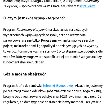
Biznesowej (czyli następcy Comparic24) z programem
Finansowy
Horyzont
, współtworzony wraz z Rafałem Rakiem z
InstaForex
.
O czym jest
Finansowy Horyzont
?
Program
Finansowy Horyzont
ma skupiać się na bieżących
wydarzeniach wpływających na rynki, przede wszystkim
surowcowe, ale nie tylko. Poruszamy w nim tematykę szeroko
pojętej makroekonomii i geopolityki oddziaływujących na wyceny
towarów. Forma dyskusji ma stanowić przystępniejsze podejście dla
widzów, którzy mogą w ten sposób lepiej zrozumieć wpływ analizy
fundamentalnej na ruch cen.
Gdzie można obejrzeć?
Program trafia do ramówki
Telewizji Biznesowej
. Aktualnie jesteśmy
po realizacji dwóch odcinków (oba znajdziecie poniżej tego tekstu),
kolejne będą realizowane od stycznia 2025 roku i mam nadzieję, że
regularnie, co dwa tygodnie dostaniecie nowy materiał. Oczywiście