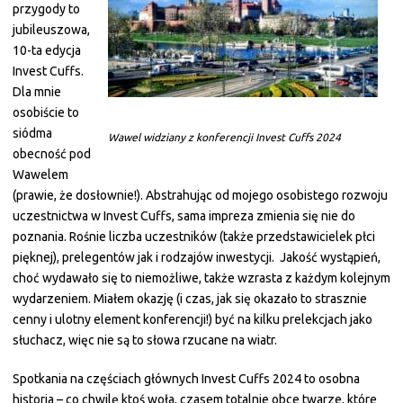
przygody to
jubileuszowa,
10-ta edycja
Invest Cuffs.
Dla mnie
osobiście to
siódma
Wawel widziany z konferencji Invest Cuffs 2024
obecność pod
Wawelem
(prawie, że dosłownie!). Abstrahując od mojego osobistego rozwoju
uczestnictwa w Invest Cuffs, sama impreza zmienia się nie do
poznania. Rośnie liczba uczestników (także przedstawicielek płci
pięknej), prelegentów jak i rodzajów inwestycji. Jakość wystąpień,
choć wydawało się to niemożliwe, także wzrasta z każdym kolejnym
wydarzeniem. Miałem okazję (i czas, jak się okazało to strasznie
cenny i ulotny element konferencji!) być na kilku prelekcjach jako
słuchacz, więc nie są to słowa rzucane na wiatr.
Spotkania na częściach głównych Invest Cuffs 2024 to osobna
historia – co chwilę ktoś woła, czasem totalnie obce twarze, które