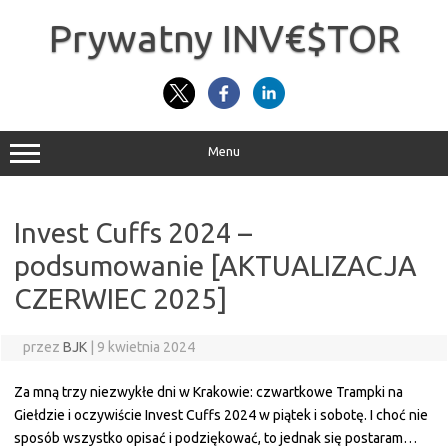
Przejdź
do
Prywatny INV€$TOR
treści
Menu
Invest Cuffs 2024 –
podsumowanie [AKTUALIZACJA
CZERWIEC 2025]
przez
BJK
|
9 kwietnia 2024
Za mną trzy niezwykłe dni w Krakowie: czwartkowe Trampki na
Giełdzie i oczywiście Invest Cuffs 2024 w piątek i sobotę. I choć nie
sposób wszystko opisać i podziękować, to jednak się postaram…