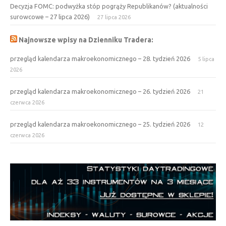
Decyzja FOMC: podwyżka stóp pogrąży Republikanów? (aktualności
surowcowe – 27 lipca 2026)
27 lipca 2026
Najnowsze wpisy na Dzienniku Tradera:
przegląd kalendarza makroekonomicznego – 28. tydzień 2026
5 lipca
2026
przegląd kalendarza makroekonomicznego – 26. tydzień 2026
21
czerwca 2026
przegląd kalendarza makroekonomicznego – 25. tydzień 2026
12
czerwca 2026