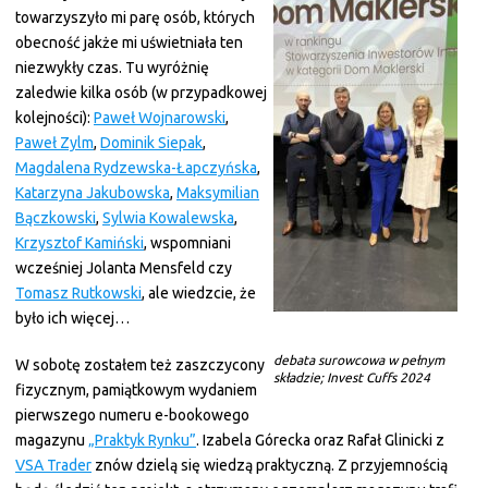
towarzyszyło mi parę osób, których
obecność jakże mi uświetniała ten
niezwykły czas. Tu wyróżnię
zaledwie kilka osób (w przypadkowej
kolejności):
Paweł Wojnarowski
,
Paweł Zylm
,
Dominik Siepak
,
Magdalena Rydzewska-Łapczyńska
,
Katarzyna Jakubowska
,
Maksymilian
Bączkowski
,
Sylwia Kowalewska
,
Krzysztof Kamiński
, wspomniani
wcześniej Jolanta Mensfeld czy
Tomasz Rutkowski
, ale wiedzcie, że
było ich więcej…
debata surowcowa w pełnym
W sobotę zostałem też zaszczycony
składzie; Invest Cuffs 2024
fizycznym, pamiątkowym wydaniem
pierwszego numeru e-bookowego
magazynu
„Praktyk Rynku”
. Izabela Górecka oraz Rafał Glinicki z
VSA Trader
znów dzielą się wiedzą praktyczną. Z przyjemnością