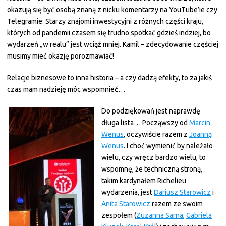
okazują się być osobą znaną z nicku komentarzy na YouTube’ie czy
Telegramie. Starzy znajomi inwestycyjni z różnych części kraju,
których od pandemii czasem się trudno spotkać gdzieś indziej, bo
wydarzeń „w realu” jest wciąż mniej. Kamil – zdecydowanie częściej
musimy mieć okazję porozmawiać!
Relacje biznesowe to inna historia – a czy dadzą efekty, to za jakiś
czas mam nadzieję móc wspomnieć…
Do podziękowań jest naprawdę
długa lista… Począwszy od
Marcin
Wenus
, oczywiście razem z
Joanną
Wenus
. I choć wymienić by należało
wielu, czy wręcz bardzo wielu, to
wspomnę, że techniczną stroną,
takim kardynałem Richelieu
wydarzenia, jest
Dariusz Starowicz
i
Anita Starowicz
razem ze swoim
zespołem (
Zuzanna Sarna
,
Gabriela