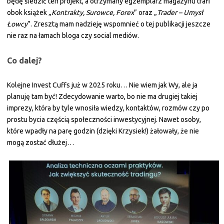
będę śledzić ten projekt, a otrzymany egzemplarz magazynu trafi
obok książek „
Kontrakty, Surowce, Forex
” oraz „
Trader – Umysł
Łowcy
”. Zresztą mam nadzieję wspomnieć o tej publikacji jeszcze
nie raz na łamach bloga czy social mediów.
Co dalej?
Kolejne Invest Cuffs już w 2025 roku… Nie wiem jak Wy, ale ja
planuję tam być! Zdecydowanie warto, bo nie ma drugiej takiej
imprezy, która by tyle wnosiła wiedzy, kontaktów, rozmów czy po
prostu bycia częścią społeczności inwestycyjnej. Nawet osoby,
które wpadły na parę godzin (dzięki Krzysiek!) żałowały, że nie
mogą zostać dłużej…