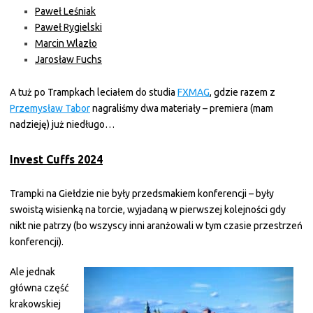
Paweł Leśniak
Paweł Rygielski
Marcin Wlazło
Jarosław Fuchs
A tuż po Trampkach leciałem do studia
FXMAG
, gdzie razem z
Przemysław Tabor
nagraliśmy dwa materiały – premiera (mam
nadzieję) już niedługo…
Invest Cuffs 2024
Trampki na Giełdzie nie były przedsmakiem konferencji – były
swoistą wisienką na torcie, wyjadaną w pierwszej kolejności gdy
nikt nie patrzy (bo wszyscy inni aranżowali w tym czasie przestrzeń
konferencji).
Ale jednak
główna część
krakowskiej