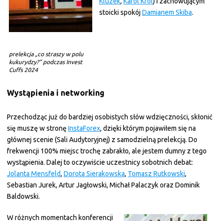
Kluzek
,
Karol Król
) i zachowującym
stoicki spokój
Damianem Skiba
.
prelekcja „
co straszy w polu
kukurydzy?
” podczas Invest
Cuffs 2024
Wystąpienia i networking
Przechodząc już do bardziej osobistych słów wdzięczności, skłonić
się muszę w stronę
InstaForex
, dzięki którym pojawiłem się na
głównej scenie (Sali Audytoryjnej) z samodzielną prelekcją. Do
frekwencji 100% miejsc trochę zabrakło, ale jestem dumny z tego
wystąpienia. Dalej to oczywiście uczestnicy sobotnich debat:
Jolanta Mensfeld
,
Dorota Sierakowska
,
Tomasz Rutkowski
,
Sebastian Jurek, Artur Jagłowski, Michał Palaczyk oraz Dominik
Baldowski.
W różnych momentach konferencji