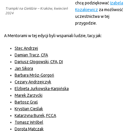
chcę podziękować
Izabela
Trampki na Giełdzie – Kraków, kwiecień
Kozakiewicz
za możliwość
2024
uczestnictwa w tej
przygodzie.
A Mentorami w tej edycji byli wspaniali ludzie, tacy jak:
Stec Andrzej
Damian Tracz, CFA
Dariusz Głogowski, CFA, DI
Jan Sikora
Barbara Mróz-Gorgoń
Cezary Andrzejczyk
Elżbieta Jurkowska-Karpińska
Marek Zarzycki
Bartosz Graś
Krystian Cieślak
Katarzyna Burek, FCCA
Tomasz Wróbel
Dorota Matczak