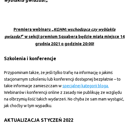
wyblakła gwiazda?
„
Premiera webinaru „
KGHM: wschodząca czy wyblakła
gwiazda?
” w sekcji premium Squabera będzie miała miejsce 14
grudnia 2021 o godzinie 20:00!
Szkolenia i konferencje
Przypominam także, że jeśli tylko trafię na informację o jakimś
stacjonarnym szkoleniu lub konferencji dostępnej bezpłatnie – to
takie informacje zamieszczam w
specjalnej kategorii bloga.
Webinarów i konferencji online z zasady nie publikuję ze względu
na olbrzymią ilość takich wydarzeń. No chyba że sam mam wystąpić,
jak choćby w tym wypadku.
AKTUALIZACJA STYCZEŃ 2022