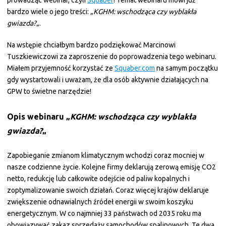
prowadząc webinar, czyli
Squaber
! Temat webinaru mówi już
bardzo wiele o jego treści: „
KGHM: wschodząca czy wyblakła
gwiazda?
„.
Na wstępie chciałbym bardzo podziękować Marcinowi
Tuszkiewiczowi za zaproszenie do poprowadzenia tego webinaru.
Miałem przyjemność korzystać ze
Squaber.com
na samym początku
gdy wystartowali i uważam, że dla osób aktywnie działających na
GPW to świetne narzędzie!
Opis webinaru „
KGHM: wschodząca czy wyblakła
gwiazda?
„
Zapobieganie zmianom klimatycznym wchodzi coraz mocniej w
nasze codzienne życie. Kolejne firmy deklarują zerową emisję CO2
netto, redukcję lub całkowite odejście od paliw kopalnych i
zoptymalizowanie swoich działań. Coraz więcej krajów deklaruje
zwiększenie odnawialnych źródeł energii w swoim koszyku
energetycznym. W co najmniej 33 państwach od 2035 roku ma
obowiązywać zakaz sprzedaży samochodów spalinowych. Te dwa