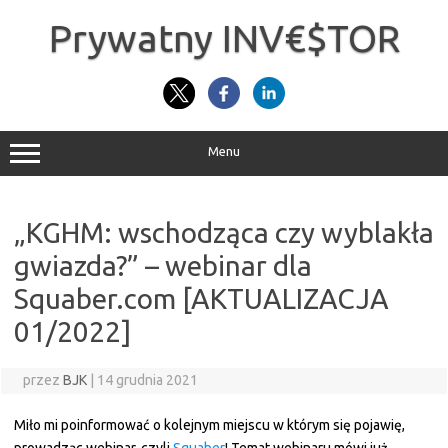
Przejdź
do
Prywatny INV€$TOR
treści
Menu
„KGHM: wschodząca czy wyblakła
gwiazda?” – webinar dla
Squaber.com [AKTUALIZACJA
01/2022]
przez
BJK
|
14 grudnia 2021
Miło mi poinformować o kolejnym miejscu w którym się pojawię,