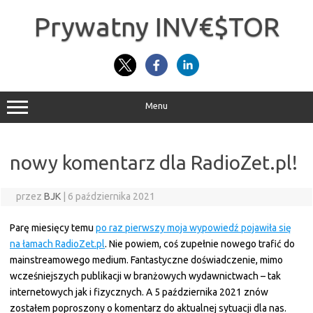
Przejdź
do
Prywatny INV€$TOR
treści
Menu
nowy komentarz dla RadioZet.pl!
przez
BJK
|
6 października 2021
Parę miesięcy temu
po raz pierwszy moja wypowiedź pojawiła się
na łamach RadioZet.pl
. Nie powiem, coś zupełnie nowego trafić do
mainstreamowego medium. Fantastyczne doświadczenie, mimo
wcześniejszych publikacji w branżowych wydawnictwach – tak
internetowych jak i fizycznych. A 5 października 2021 znów
zostałem poproszony o komentarz do aktualnej sytuacji dla nas.