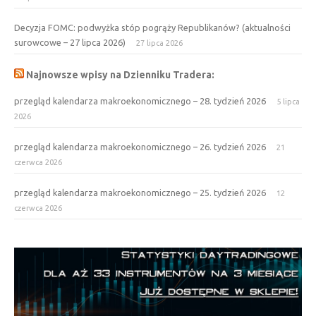
Decyzja FOMC: podwyżka stóp pogrąży Republikanów? (aktualności
surowcowe – 27 lipca 2026)
27 lipca 2026
Najnowsze wpisy na Dzienniku Tradera:
przegląd kalendarza makroekonomicznego – 28. tydzień 2026
5 lipca
2026
przegląd kalendarza makroekonomicznego – 26. tydzień 2026
21
czerwca 2026
przegląd kalendarza makroekonomicznego – 25. tydzień 2026
12
czerwca 2026