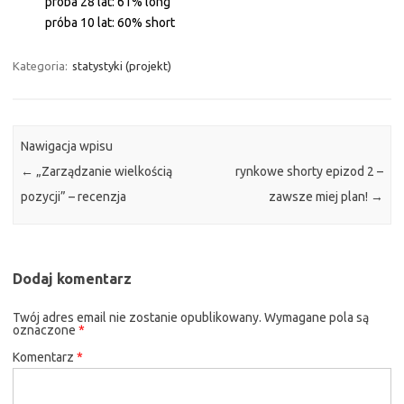
próba 28 lat: 61% long
próba 10 lat: 60% short
Kategoria:
statystyki (projekt)
Nawigacja wpisu
←
„Zarządzanie wielkością
rynkowe shorty epizod 2 –
pozycji” – recenzja
zawsze miej plan!
→
Dodaj komentarz
Twój adres email nie zostanie opublikowany.
Wymagane pola są
oznaczone
*
Komentarz
*