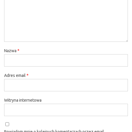
Nazwa
*
Adres email
*
Witryna internetowa
Powiadom mnie o kolejnych komentarzach przez email.