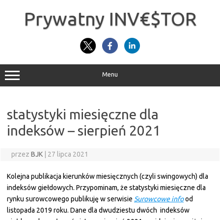
Przejdź
do
Prywatny INV€$TOR
treści
Menu
statystyki miesięczne dla
indeksów – sierpień 2021
przez
BJK
|
27 lipca 2021
Kolejna publikacja kierunków miesięcznych (czyli swingowych) dla
indeksów giełdowych. Przypominam, że statystyki miesięczne dla
rynku surowcowego publikuję w serwisie
Surowcowe info
od
listopada 2019 roku. Dane dla dwudziestu dwóch indeksów