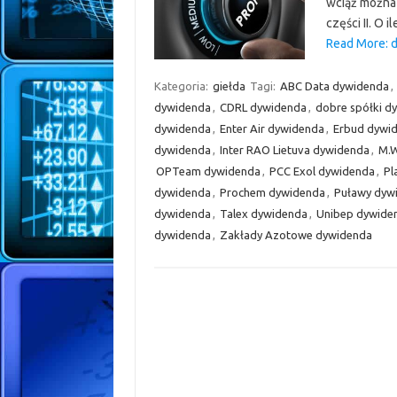
wciąż można 
części II. O 
Read More: d
Kategoria:
giełda
Tagi:
ABC Data dywidenda
,
dywidenda
,
CDRL dywidenda
,
dobre spółki 
dywidenda
,
Enter Air dywidenda
,
Erbud dywi
dywidenda
,
Inter RAO Lietuva dywidenda
,
M.W
OPTeam dywidenda
,
PCC Exol dywidenda
,
Pl
dywidenda
,
Prochem dywidenda
,
Puławy dyw
dywidenda
,
Talex dywidenda
,
Unibep dywide
dywidenda
,
Zakłady Azotowe dywidenda