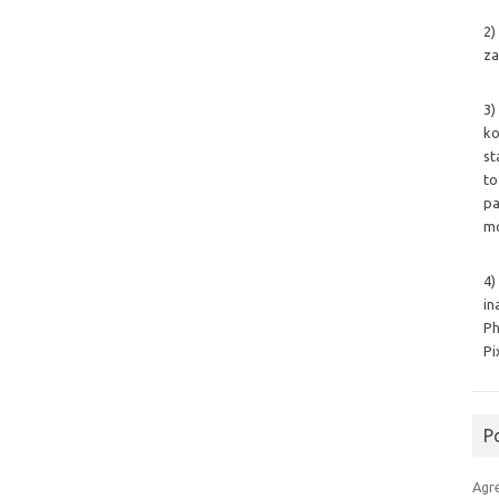
2)
za
3)
ko
st
to
pa
mo
4)
in
Ph
Pi
P
Agr