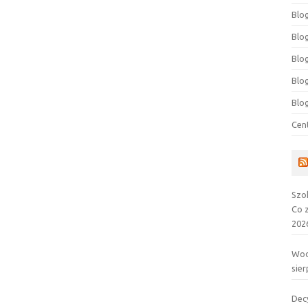
Blog
Blog
Blo
Blo
Blo
Cen
Szo
Co 
202
Wod
sier
Dec