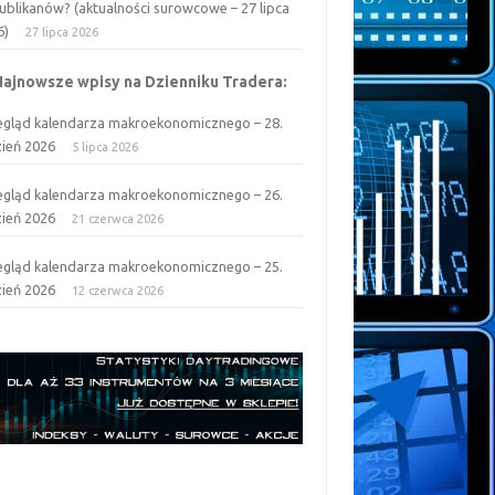
ublikanów? (aktualności surowcowe – 27 lipca
6)
27 lipca 2026
Najnowsze wpisy na Dzienniku Tradera:
egląd kalendarza makroekonomicznego – 28.
zień 2026
5 lipca 2026
egląd kalendarza makroekonomicznego – 26.
zień 2026
21 czerwca 2026
egląd kalendarza makroekonomicznego – 25.
zień 2026
12 czerwca 2026