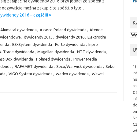
się załapać na dywidendy 2016 przy jednej ze spółek z
ile oczywiście można zakupić te spółki, o tyle…
ywidendy 2016 – część III »
K
Alumetal dywidenda
,
Asseco Poland dywidenda
,
Atende
Kat
dywidendowe
,
dywidendy 2015
,
dywidendy 2016
,
Elektrotim
denda
,
ES-System dywidenda
,
Forte dywidenda
,
Inpro
U
. Trade dywidenda
,
Magellan dywidenda
,
NTT dywidenda
,
ast-Box dywidenda
,
Polmed dywidenda
,
Power Media
1)
idenda
,
RAFAMET dywidenda
,
Seco/Warwick dywidenda
,
Seko
in
nda
,
VIGO System dywidenda
,
Wadex dywidenda
,
Wawel
ni
ro
z 
in
do
em
Nr
Cz
wł