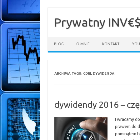
Przejdź
do
treści
Prywatny INV€
BLOG
O MNIE
KONTAKT
YOU
ARCHIWA TAGU:
CDRL DYWIDENDA
dywidendy 2016 – częś
I wracamy do
prawem do d
pominąłem tu