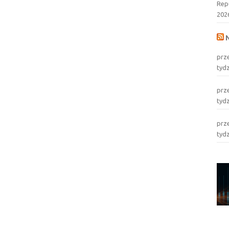
Rep
202
prz
tyd
prz
tyd
prz
tyd