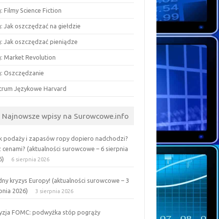
: Filmy Science Fiction
: Jak oszczędzać na giełdzie
g: Jak oszczędzać pieniądze
g: Market Revolution
g: Oszczędzanie
trum Językowe Harvard
Najnowsze wpisy na Surowcowe.info
k podaży i zapasów ropy dopiero nadchodzi?
z cenami? (aktualności surowcowe – 6 sierpnia
6)
6 sierpnia 2026
ny kryzys Europy! (aktualności surowcowe – 3
pnia 2026)
3 sierpnia 2026
yzja FOMC: podwyżka stóp pogrąży