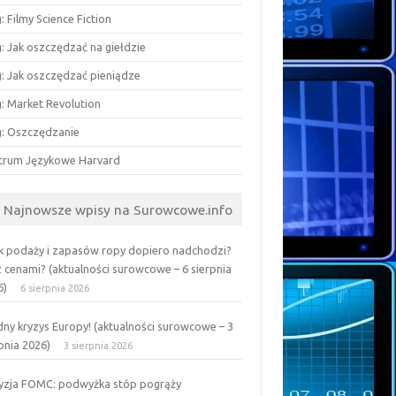
: Filmy Science Fiction
: Jak oszczędzać na giełdzie
g: Jak oszczędzać pieniądze
g: Market Revolution
g: Oszczędzanie
trum Językowe Harvard
Najnowsze wpisy na Surowcowe.info
k podaży i zapasów ropy dopiero nadchodzi?
z cenami? (aktualności surowcowe – 6 sierpnia
6)
6 sierpnia 2026
ny kryzys Europy! (aktualności surowcowe – 3
pnia 2026)
3 sierpnia 2026
yzja FOMC: podwyżka stóp pogrąży