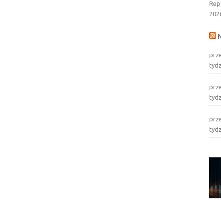
Rep
202
prz
tyd
prz
tyd
prz
tyd