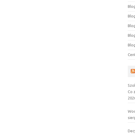
Blog
Blog
Blo
Blo
Blo
Cen
Szo
Co 
202
Wod
sier
Dec