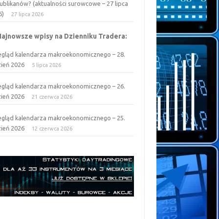
ublikanów? (aktualności surowcowe – 27 lipca
6)
27 lipca 2026
Najnowsze wpisy na Dzienniku Tradera:
egląd kalendarza makroekonomicznego – 28.
zień 2026
5 lipca 2026
egląd kalendarza makroekonomicznego – 26.
zień 2026
21 czerwca 2026
egląd kalendarza makroekonomicznego – 25.
zień 2026
12 czerwca 2026