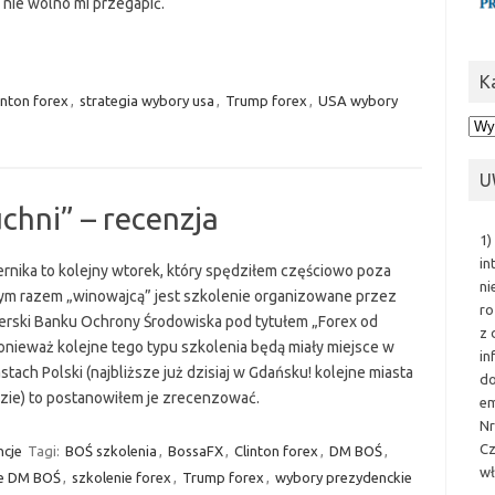
ji nie wolno mi przegapić.
K
inton forex
,
strategia wybory usa
,
Trump forex
,
USA wybory
Kat
U
chni” – recenzja
1)
in
ernika to kolejny wtorek, który spędziłem częściowo poza
ni
m razem „winowajcą” jest szkolenie organizowane przez
ro
rski Banku Ochrony Środowiska pod tytułem „Forex od
z 
onieważ kolejne tego typu szkolenia będą miały miejsce w
in
stach Polski (najbliższe już dzisiaj w Gdańsku! kolejne miasta
do
dzie) to postanowiłem je zrecenzować.
em
Nr
Cz
ncje
Tagi:
BOŚ szkolenia
,
BossaFX
,
Clinton forex
,
DM BOŚ
,
wł
ie DM BOŚ
,
szkolenie forex
,
Trump forex
,
wybory prezydenckie