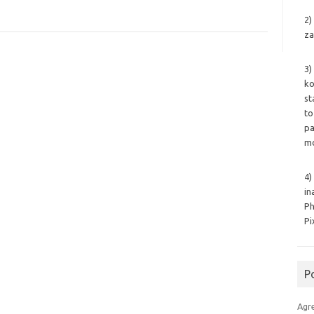
2)
za
3)
ko
st
to
pa
mo
4)
in
Ph
Pi
P
Agr