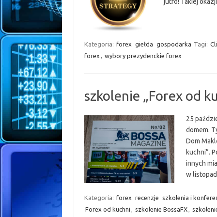
jutro! Takiej okaz
Kategoria:
forex
giełda
gospodarka
Tagi:
Cl
forex
,
wybory prezydenckie forex
szkolenie „Forex od ku
25 paździ
domem. Ty
Dom Makle
kuchni”. P
innych mia
w listopa
Kategoria:
forex
recenzje
szkolenia i konfere
Forex od kuchni
,
szkolenie BossaFX
,
szkolen