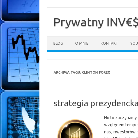
Przejdź
do
treści
Prywatny INV€
BLOG
O MNIE
KONTAKT
YOU
ARCHIWA TAGU:
CLINTON FOREX
strategia prezydenck
No to zaczynamy 
względem tempera
nas, inwestorów. 