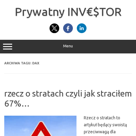
Przejdź
do
Prywatny INV€$TOR
treści
Menu
ARCHIWA TAGU:
DAX
rzecz o stratach czyli jak straciłem
67%…
Rzecz o stratach to
artykuł będący swoistą
przeciwwagą dla