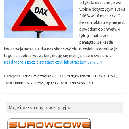
artykułu ukazanego we
wpisie dotyczącym zysku
346% w 16 miesięcy. O
ile sam fakt straty nie jest
powodem do chwały, o
tyle jednak trzeba
pamiętać, że każda
inwestycja może się dla nas skończyć źle. Niewielu blogerów (z
tego co zaobserwowałem, mogę się mylić) pisze o swoich…
Read More: rzecz o stratach czyli jak straciłem 67%… »
Kategoria:
studium przypadku
Tagi:
certyfikaty ING TURBO
,
DAX
,
DAX 10000
,
ING Turbo
,
spadek DAX
,
strata na DAX
Moje inne strony inwestycyjne: