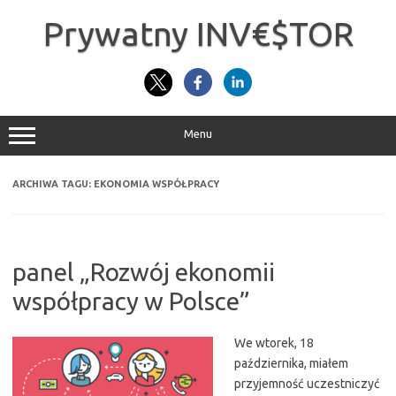
Przejdź
do
Prywatny INV€$TOR
treści
Menu
ARCHIWA TAGU:
EKONOMIA WSPÓŁPRACY
panel „Rozwój ekonomii
współpracy w Polsce”
We wtorek, 18
października, miałem
przyjemność uczestniczyć