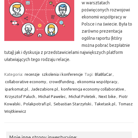
w warsztatach
poświęconych rozwojowi
ekonomii współpracy w
Polsce i na świecie. Była to
zarówno prezentacja
ogólna raportu (który
można pobrać bezpłatnie
tutaj) jak i dyskusja z przedstawicielami największych platform
ułatwiających tego rodzaju relacje.
Kategoria:
recenzje
szkolenia i konferencje
Tagi:
BlaBlaCar
,
collaborative economy
,
crowdfunding
,
ekonomia współpracy
,
iparkomat.pl
,
Jadezabiore.pl
,
konferencja economy collaborative
,
Krzysztof Paluch
,
Michał Pawelec
,
Michał Połetek
,
Next bike
,
Piotr
Kowalski
,
Polakpotrafi.pl
,
Sebastian Starzyński
,
Taketask.pl
,
Tomasz
Wojtkiewicz
Moje inne strony inwestycyjne: