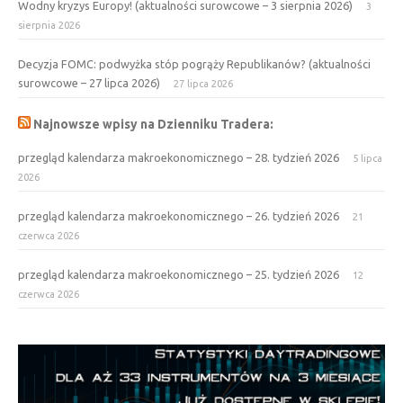
Wodny kryzys Europy! (aktualności surowcowe – 3 sierpnia 2026)
3
sierpnia 2026
Decyzja FOMC: podwyżka stóp pogrąży Republikanów? (aktualności
surowcowe – 27 lipca 2026)
27 lipca 2026
Najnowsze wpisy na Dzienniku Tradera:
przegląd kalendarza makroekonomicznego – 28. tydzień 2026
5 lipca
2026
przegląd kalendarza makroekonomicznego – 26. tydzień 2026
21
czerwca 2026
przegląd kalendarza makroekonomicznego – 25. tydzień 2026
12
czerwca 2026