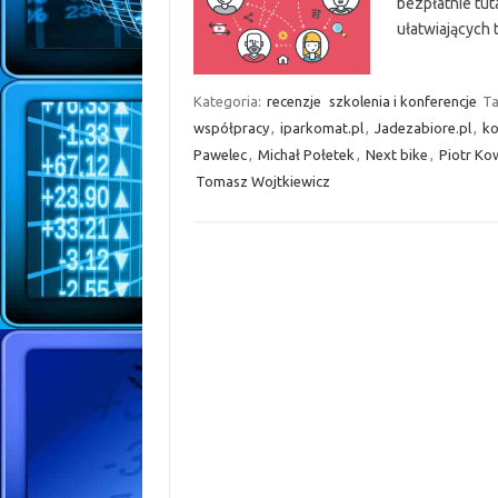
bezpłatnie tut
ułatwiających 
Kategoria:
recenzje
szkolenia i konferencje
Ta
współpracy
,
iparkomat.pl
,
Jadezabiore.pl
,
ko
Pawelec
,
Michał Połetek
,
Next bike
,
Piotr Ko
Tomasz Wojtkiewicz