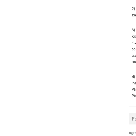
2)
za
3)
ko
st
to
pa
mo
4)
in
Ph
Pi
P
Agr