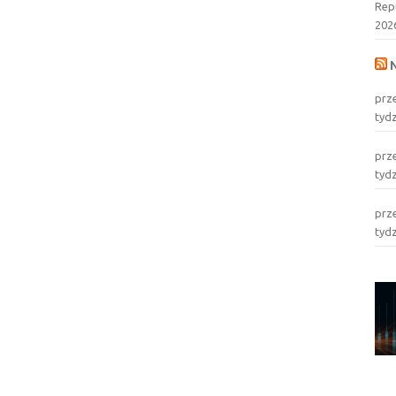
Rep
202
prz
tyd
prz
tyd
prz
tyd