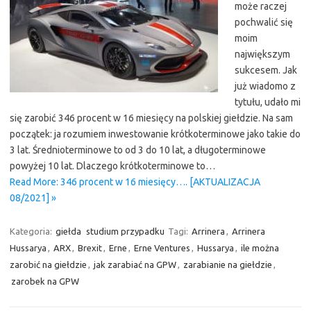
może raczej
pochwalić się
moim
największym
sukcesem. Jak
już wiadomo z
tytułu, udało mi
się zarobić 346 procent w 16 miesięcy na polskiej giełdzie. Na sam
początek: ja rozumiem inwestowanie krótkoterminowe jako takie do
3 lat. Średnioterminowe to od 3 do 10 lat, a długoterminowe
powyżej 10 lat. Dlaczego krótkoterminowe to…
Read More: 346 procent w 16 miesięcy…. [AKTUALIZACJA
08/2021] »
Kategoria:
giełda
studium przypadku
Tagi:
Arrinera
,
Arrinera
Hussarya
,
ARX
,
Brexit
,
Erne
,
Erne Ventures
,
Hussarya
,
ile można
zarobić na giełdzie
,
jak zarabiać na GPW
,
zarabianie na giełdzie
,
zarobek na GPW