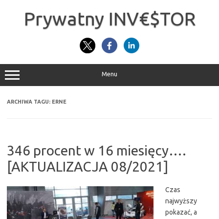
Przejdź
do
Prywatny INV€$TOR
treści
Menu
ARCHIWA TAGU:
ERNE
346 procent w 16 miesięcy….
[AKTUALIZACJA 08/2021]
Czas
najwyższy
pokazać, a