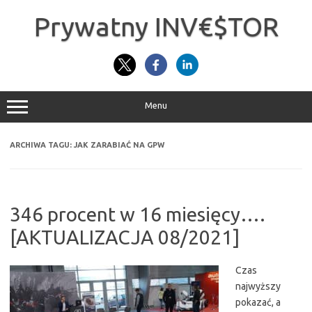
Przejdź
do
Prywatny INV€$TOR
treści
Menu
ARCHIWA TAGU:
JAK ZARABIAĆ NA GPW
346 procent w 16 miesięcy….
[AKTUALIZACJA 08/2021]
Czas
najwyższy
pokazać, a