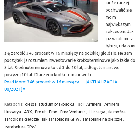
może raczej
pochwalić się
moim
największym
sukcesem. Jak
już wiadomo z
tytułu, udało mi
się zarobić 346 procent w 16 miesięcy na polskiej giełdzie. Na sam
początek: ja rozumiem inwestowanie krótkoterminowe jako takie do
3 lat. Średnioterminowe to od 3 do 10 lat, a długoterminowe
powyżej 10 lat. Dlaczego krótkoterminowe to…
Read More: 346 procent w 16 miesięcy…. [AKTUALIZACJA
08/2021] »
Kategoria:
giełda
studium przypadku
Tagi:
Arrinera
,
Arrinera
Hussarya
,
ARX
,
Brexit
,
Erne
,
Erne Ventures
,
Hussarya
,
ile można
zarobić na giełdzie
,
jak zarabiać na GPW
,
zarabianie na giełdzie
,
zarobek na GPW