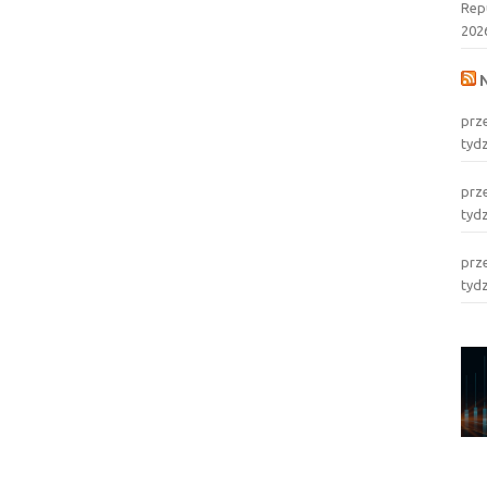
Rep
202
prz
tyd
prz
tyd
prz
tyd