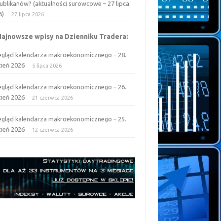
ublikanów? (aktualności surowcowe – 27 lipca
6)
27 lipca 2026
Najnowsze wpisy na Dzienniku Tradera:
egląd kalendarza makroekonomicznego – 28.
zień 2026
5 lipca 2026
egląd kalendarza makroekonomicznego – 26.
zień 2026
21 czerwca 2026
egląd kalendarza makroekonomicznego – 25.
zień 2026
12 czerwca 2026