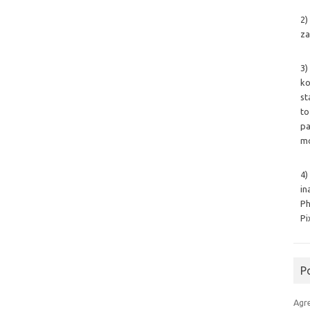
2)
za
3)
ko
st
to
pa
mo
4)
in
Ph
Pi
P
Agr