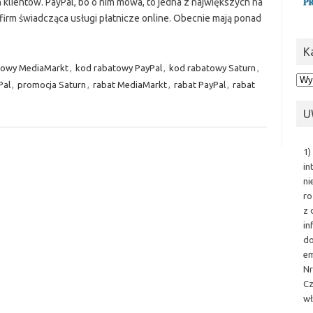
 klientów. PayPal, bo o nim mowa, to jedna z największych na
 firm świadcząca usługi płatnicze online. Obecnie mają ponad
K
towy MediaMarkt
,
kod rabatowy PayPal
,
kod rabatowy Saturn
,
Kat
Pal
,
promocja Saturn
,
rabat MediaMarkt
,
rabat PayPal
,
rabat
U
1)
in
ni
ro
z 
in
do
em
Nr
Cz
wł