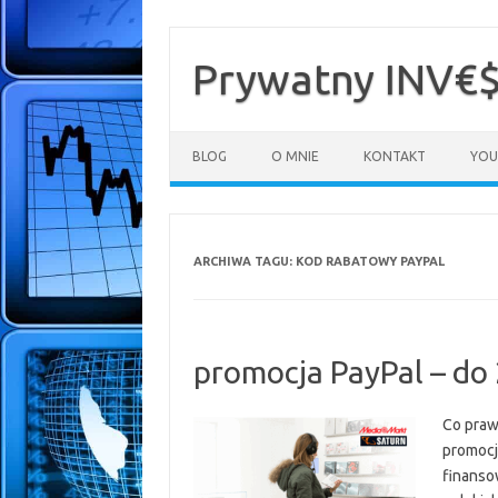
Przejdź
do
treści
Prywatny INV€
BLOG
O MNIE
KONTAKT
YOU
ARCHIWA TAGU:
KOD RABATOWY PAYPAL
promocja PayPal – do
Co praw
promocj
finanso