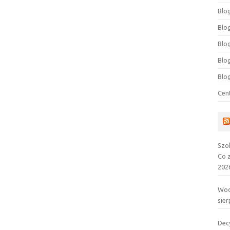
Blog
Blog
Blo
Blo
Blo
Cen
Szo
Co 
202
Wod
sier
Dec