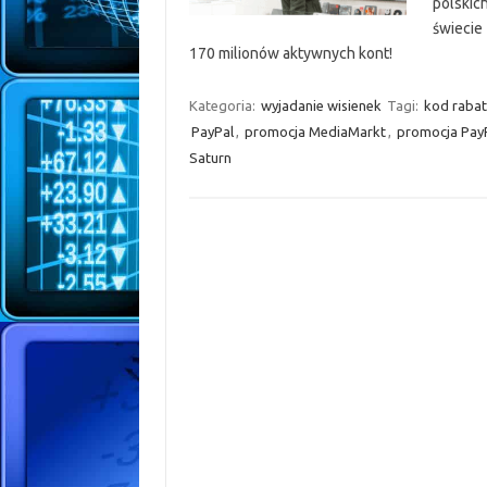
polskich
świecie
170 milionów aktywnych kont!
Kategoria:
wyjadanie wisienek
Tagi:
kod raba
PayPal
,
promocja MediaMarkt
,
promocja Pay
Saturn