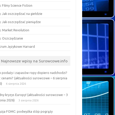
: Filmy Science Fiction
: Jak oszczędzać na giełdzie
g: Jak oszczędzać pieniądze
g: Market Revolution
g: Oszczędzanie
trum Językowe Harvard
Najnowsze wpisy na Surowcowe.info
k podaży i zapasów ropy dopiero nadchodzi?
z cenami? (aktualności surowcowe – 6 sierpnia
6)
6 sierpnia 2026
ny kryzys Europy! (aktualności surowcowe – 3
pnia 2026)
3 sierpnia 2026
yzja FOMC: podwyżka stóp pogrąży