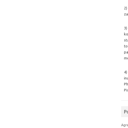
2)
za
3)
ko
st
to
pa
mo
4)
in
Ph
Pi
P
Agr