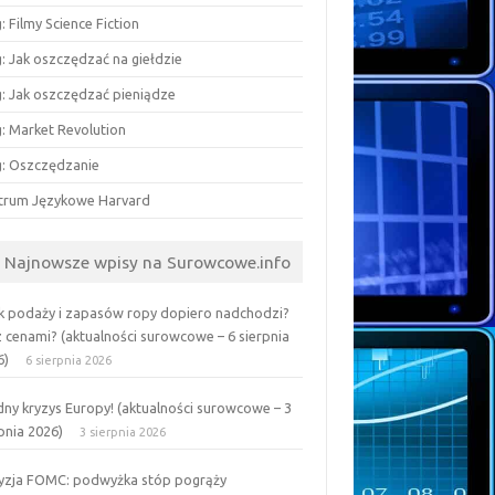
: Filmy Science Fiction
: Jak oszczędzać na giełdzie
g: Jak oszczędzać pieniądze
g: Market Revolution
g: Oszczędzanie
trum Językowe Harvard
Najnowsze wpisy na Surowcowe.info
k podaży i zapasów ropy dopiero nadchodzi?
z cenami? (aktualności surowcowe – 6 sierpnia
6)
6 sierpnia 2026
ny kryzys Europy! (aktualności surowcowe – 3
pnia 2026)
3 sierpnia 2026
yzja FOMC: podwyżka stóp pogrąży