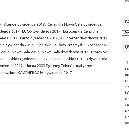
K
7
,
Atende dywidenda 2017
,
Ceramika Nowa Gala dywidenda
denda 2017
,
EUCO dywidenda 2017
,
Europejskie Centrum
Kat
denda 2017
,
Ferro dywidenda 2017
,
K2 Internet dywidenda 2017
,
amin dywidenda 2017
,
Lubelskie Zakłady Przemysłu Skórzanego
U
 2017
,
Nowa Gala 2017
,
Nowa Gala dywidenda 2017
,
Protektor
vano Fashion dywidenda 2017
,
Silvano Fashion Group dywidenda
1)
widenda 2017
,
Unima 2000 Systemy Teleinformatyczne
in
rocławskich KOGENERACJA dywidenda 2017
ni
ro
z 
in
do
em
Nr
Cz
wł