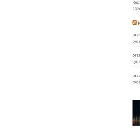
Rep
202
prz
tyd
prz
tyd
prz
tyd