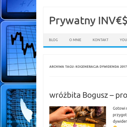
Przejdź
do
treści
Prywatny INV€
BLOG
O MNIE
KONTAKT
YOU
ARCHIWA TAGU:
KOGENERACJA DYWIDENDA 2017
wróżbita Bogusz – pro
Gotowi 
przygot
dywiden