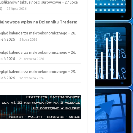
ublikanów? (aktualności surowcowe – 27 lipca
6)
27 lipca 2026
Najnowsze wpisy na Dzienniku Tradera:
egląd kalendarza makroekonomicznego – 28.
zień 2026
5 lipca 2026
egląd kalendarza makroekonomicznego – 26.
zień 2026
21 czerwca 2026
egląd kalendarza makroekonomicznego – 25.
zień 2026
12 czerwca 2026