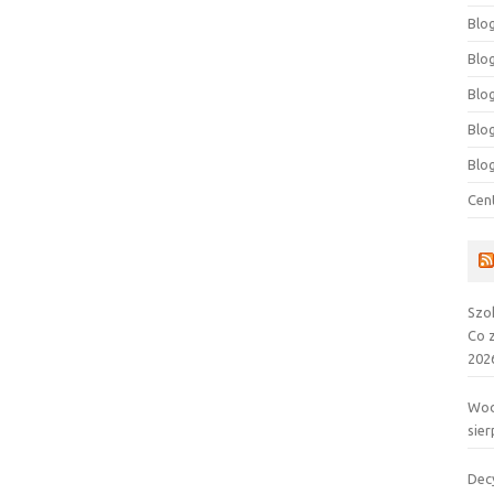
Blog
Blog
Blo
Blo
Blo
Cen
Szo
Co 
202
Wod
sier
Dec