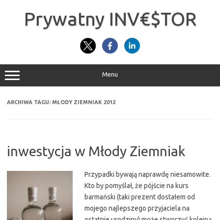
Przejdź
do
Prywatny INV€$TOR
treści
Menu
ARCHIWA TAGU:
MŁODY ZIEMNIAK 2012
inwestycja w Młody Ziemniak
Przypadki bywają naprawdę niesamowite.
Kto by pomyślał, że pójście na kurs
barmański (taki prezent dostałem od
mojego najlepszego przyjaciela na
ostatnie urodziny) może stworzyć kolejną