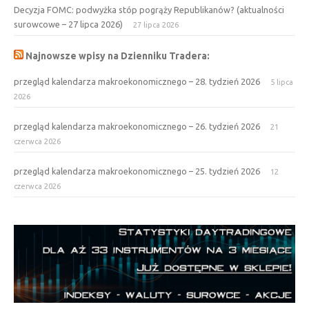
Decyzja FOMC: podwyżka stóp pogrąży Republikanów? (aktualności
surowcowe – 27 lipca 2026)
27 lipca 2026
Najnowsze wpisy na Dzienniku Tradera:
przegląd kalendarza makroekonomicznego – 28. tydzień 2026
5 lipca
2026
przegląd kalendarza makroekonomicznego – 26. tydzień 2026
21
czerwca 2026
przegląd kalendarza makroekonomicznego – 25. tydzień 2026
12
czerwca 2026