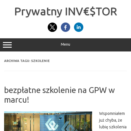
Przejdź
do
Prywatny INV€$TOR
treści
Menu
ARCHIWA TAGU:
SZKOLENIE
bezpłatne szkolenie na GPW w
marcu!
Wspomniałem
już chyba, że
lubię szkolenia