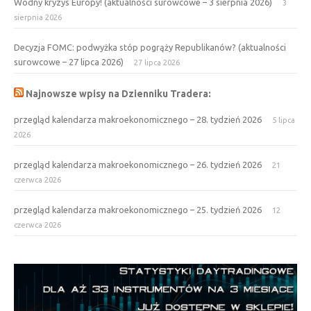
Wodny kryzys Europy! (aktualności surowcowe – 3 sierpnia 2026)
3
sierpnia 2026
Decyzja FOMC: podwyżka stóp pogrąży Republikanów? (aktualności
surowcowe – 27 lipca 2026)
27 lipca 2026
Najnowsze wpisy na Dzienniku Tradera:
przegląd kalendarza makroekonomicznego – 28. tydzień 2026
5 lipca
2026
przegląd kalendarza makroekonomicznego – 26. tydzień 2026
21
czerwca 2026
przegląd kalendarza makroekonomicznego – 25. tydzień 2026
12
czerwca 2026