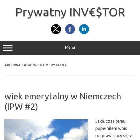
Przejdź
do
Prywatny INV€$TOR
treści
Menu
ARCHIWA TAGU:
WIEK EMERYTALNY
wiek emerytalny w Niemczech
(IPW #2)
Jakiś czas temu
popełniłem wpis
rozprawiający się z