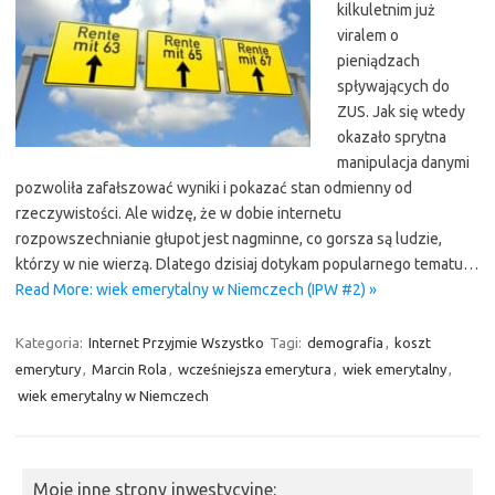
kilkuletnim już
viralem o
pieniądzach
spływających do
ZUS. Jak się wtedy
okazało sprytna
manipulacja danymi
pozwoliła zafałszować wyniki i pokazać stan odmienny od
rzeczywistości. Ale widzę, że w dobie internetu
rozpowszechnianie głupot jest nagminne, co gorsza są ludzie,
którzy w nie wierzą. Dlatego dzisiaj dotykam popularnego tematu…
Read More: wiek emerytalny w Niemczech (IPW #2) »
Kategoria:
Internet Przyjmie Wszystko
Tagi:
demografia
,
koszt
emerytury
,
Marcin Rola
,
wcześniejsza emerytura
,
wiek emerytalny
,
wiek emerytalny w Niemczech
Moje inne strony inwestycyjne: