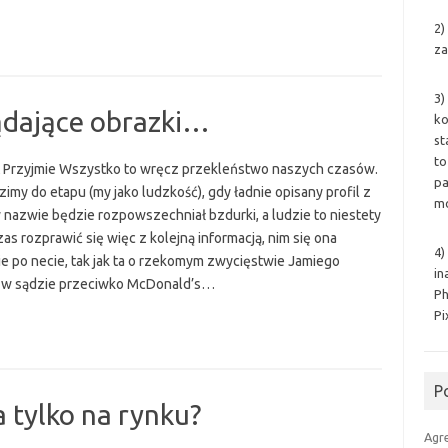
2)
za
3)
ądające obrazki…
ko
st
to
t Przyjmie Wszystko to wręcz przekleństwo naszych czasów.
pa
imy do etapu (my jako ludzkość), gdy ładnie opisany profil z
mo
 nazwie będzie rozpowszechniał bzdurki, a ludzie to niestety
zas rozprawić się więc z kolejną informacją, nim się ona
4)
ie po necie, tak jak ta o rzekomym zwycięstwie Jamiego
in
a w sądzie przeciwko McDonald’s…
Ph
Pi
P
a tylko na rynku?
Agr