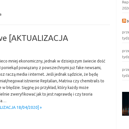
Rep
202
a
prz
kowe [AKTUALIZACJA
tyd
prz
tyd
ieco mniej ekonomiczny, jednak w dzisiejszym świecie dość
. I poniekąd powiązany z powszechnymi już fake newsami,
prz
asz raczą media i internet. Jeśli jednak sądzicie, że będę
tyd
ał/negował istnienie Reptalian, Matrixa czy chemitrails to
e w błędzie. Sięgnę po przykład, który każdy może
elnie zweryfikować jak to jest naprawdę i czy teoria
wa…
ALIZACJA 18/04/2020] »