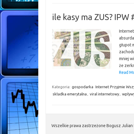
ile kasy ma ZUS? IPW 
Internet
absurda
głupot 
zachodu
mniej w
że zerk
Read Mo
Kategoria:
gospodarka
Internet Przyjmie Wsz
składka emerytalna
,
viral internetowy
,
wpływ
Wszelkie prawa zastrzeżone Bogusz Julian 