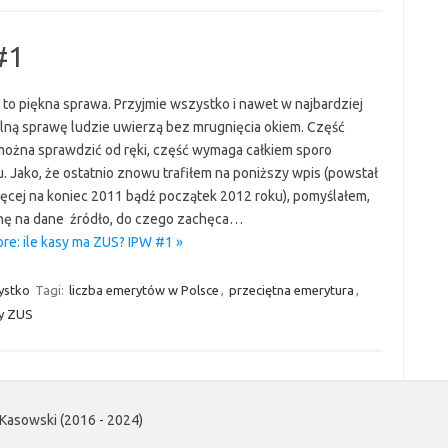
#1
 to piękna sprawa. Przyjmie wszystko i nawet w najbardziej
lną sprawę ludzie uwierzą bez mrugnięcia okiem. Część
można sprawdzić od ręki, część wymaga całkiem sporo
. Jako, że ostatnio znowu trafiłem na poniższy wpis (powstał
ięcej na koniec 2011 bądź początek 2012 roku), pomyślałem,
nę na dane źródło, do czego zachęca…
re: ile kasy ma ZUS? IPW #1 »
ystko
Tagi:
liczba emerytów w Polsce
,
przeciętna emerytura
,
y ZUS
Kasowski (2016 - 2024)