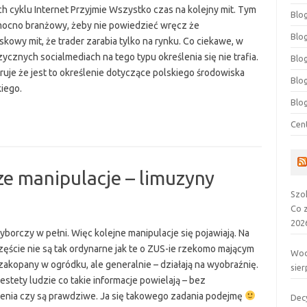
h cyklu Internet Przyjmie Wszystko czas na kolejny mit. Tym
Blog
ocno branżowy, żeby nie powiedzieć wręcz że
Blog
kowy mit, że trader zarabia tylko na rynku. Co ciekawe, w
ycznych socialmediach na tego typu określenia się nie trafia.
Blo
ruje że jest to określenie dotyczące polskiego środowiska
Blo
kiego.
Blo
Cen
e manipulacje – limuzyny
Szo
Co 
202
borczy w pełni. Więc kolejne manipulacje się pojawiają. Na
zęście nie są tak ordynarne jak te o ZUS-ie rzekomo mającym
Wod
zakopany w ogródku, ale generalnie – działają na wyobraźnię.
sier
iestety ludzie co takie informacje powielają – bez
nia czy są prawdziwe. Ja się takowego zadania podejmę
Dec