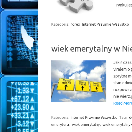
rynku je
Kategoria:
forex
Internet Przyjmie Wszystko
wiek emerytalny w Ni
Jakiś czas
viralem o
sprytna m
stan odmi
rozpowsze
nie wierz
Read More
Kategoria:
Internet Przyjmie Wszystko
Tagi:
d
emerytura
,
wiek emerytalny
,
wiek emerytalny