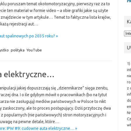
yklu poruszam temat okołomotoryzacyjny, pierwszy raz za to
cie ten materiał w formie video – a obie grafiki jakie są użyte
 znajdziecie w tym artykule… Temat to faktyczna lista krajów,
K
każą rejestracji aut…
Kat
aut spalinowych po 2035 roku? »
U
ystko
polityka
YouTube
1)
in
a elektryczne…
ni
ro
nipulacji jakiej dopuszczają się „dziennikarze” sięga zenitu,
z 
in
raczej dna. I o ile gdybym mówił o pracownikach (bo na tytuł
do
karza nie zasługują) mediów państwowych w Polsce to nikt
em
by zaskoczony, ale to proces postępujący. Dziś przytoczę dwa
Nr
y z popularnych (nie państwowych) stron motoryzacyjnych i
Cz
uwagę na pewne detale, które…
wł
re: IPW #9: cudowne auta elektryczne… »