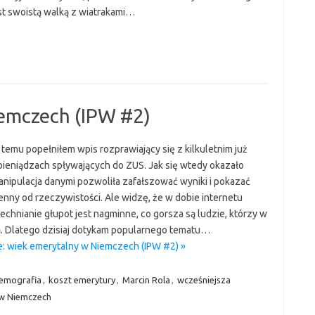
st swoistą walką z wiatrakami…
emczech (IPW #2)
 temu popełniłem wpis rozprawiający się z kilkuletnim już
 pieniądzach spływających do ZUS. Jak się wtedy okazało
anipulacja danymi pozwoliła zafałszować wyniki i pokazać
enny od rzeczywistości. Ale widzę, że w dobie internetu
chnianie głupot jest nagminne, co gorsza są ludzie, którzy w
ą. Dlatego dzisiaj dotykam popularnego tematu…
: wiek emerytalny w Niemczech (IPW #2) »
emografia
,
koszt emerytury
,
Marcin Rola
,
wcześniejsza
 w Niemczech