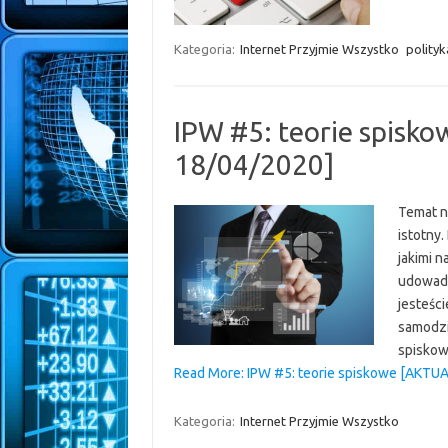
Kategoria:
Internet Przyjmie Wszystko
polityk
IPW #5: teorie spis
18/04/2020]
Temat n
istotny
jakimi n
udowadni
jesteści
samodzi
spisko
Read More: IPW #5: teorie spiskowe [AKTU
Kategoria:
Internet Przyjmie Wszystko