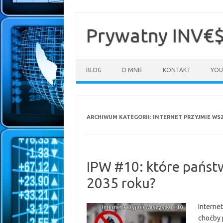
Przejdź
do
treści
Prywatny INV€
BLOG
O MNIE
KONTAKT
YOU
ARCHIWUM KATEGORII:
INTERNET PRZYJMIE WS
IPW #10: które państ
2035 roku?
Internet
choćby 