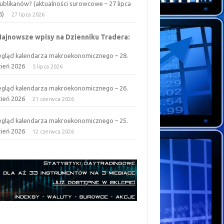
ublikanów? (aktualności surowcowe – 27 lipca
6)
27 lipca 2026
Najnowsze wpisy na Dzienniku Tradera:
egląd kalendarza makroekonomicznego – 28.
zień 2026
5 lipca 2026
egląd kalendarza makroekonomicznego – 26.
zień 2026
21 czerwca 2026
egląd kalendarza makroekonomicznego – 25.
zień 2026
12 czerwca 2026