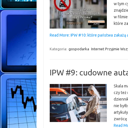
w tym c
znajdzie
w filmie
które za
Read More: IPW #10: które państwa zakażą 
Kategoria:
gospodarka
Internet Przyjmie Wsz
IPW #9: cudowne aut
Skala ma
czy też 
dzienni
nie był
artykuł
zwrócę 
Read Mo