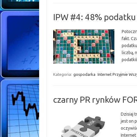
IPW #4: 48% podatku 
Potoczn
fakt. C
podatku
liczbą,
podatkó
Kategoria:
gospodarka
Internet Przyjmie Wsz
czarny PR rynków FO
Dzisiaj 
jest on 
oczywiśc
Internet