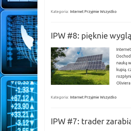
Kategoria:
Internet Przyjmie Wszystko
IPW #8: pięknie wygl
Interne
Dochodz
nauką w
kupią. c
rozpłyn
Olivier
Kategoria:
Internet Przyjmie Wszystko
IPW #7: trader zarabi