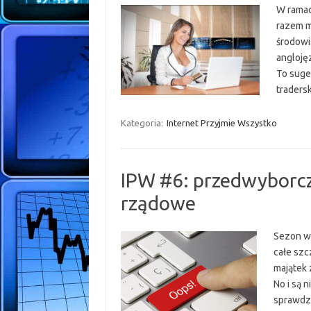
W ramac
razem m
środowis
anglojęz
To suge
traders
Kategoria:
Internet Przyjmie Wszystko
IPW #6: przedwyborcz
rządowe
Sezon wy
całe szc
majątek 
No i są n
sprawdze