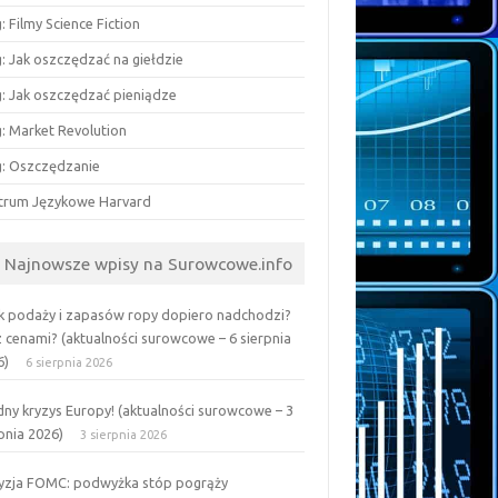
: Filmy Science Fiction
: Jak oszczędzać na giełdzie
g: Jak oszczędzać pieniądze
g: Market Revolution
g: Oszczędzanie
trum Językowe Harvard
Najnowsze wpisy na Surowcowe.info
k podaży i zapasów ropy dopiero nadchodzi?
z cenami? (aktualności surowcowe – 6 sierpnia
6)
6 sierpnia 2026
ny kryzys Europy! (aktualności surowcowe – 3
pnia 2026)
3 sierpnia 2026
yzja FOMC: podwyżka stóp pogrąży