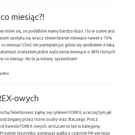
co miesiąc?!
ie mówi się, że podatków mamy bardzo dużo. I to w sumie jest
zasem spotyka się wręcz stwierdzenie mówiące nawet o 70%
 co miesiąc! Choć nie pamiętam już gdzie się spotkałem z taką
 natomiast znalazłem jedne wyliczenia mówiące o 48% różnych
w co miesiąc. No to ja mówię: sprawdzam!
ystko
REX-owych
trochę felietonowo zajmę się rynkiem FOREX, a raczej tym jak
postrzegany przez różne osoby oraz dlaczego. Prócz
ie kwestii FOREX-owych, wrzucam to też w kategorię
 Przyjmie Wszystko, ponieważ walka z czarnym PR-em tego