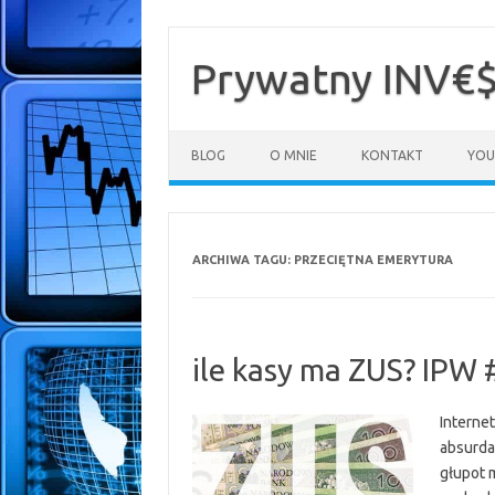
Przejdź
do
treści
Prywatny INV€
BLOG
O MNIE
KONTAKT
YOU
ARCHIWA TAGU:
PRZECIĘTNA EMERYTURA
ile kasy ma ZUS? IPW 
Internet
absurda
głupot 