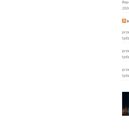
Rep
202
prz
tyd
prz
tyd
prz
tyd