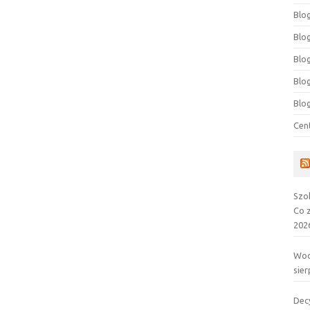
Blog
Blog
Blo
Blo
Blo
Cen
Szo
Co 
202
Wod
sier
Dec