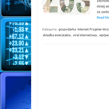
zachodu
mniej w
że zerk
Read Mo
Kategoria:
gospodarka
Internet Przyjmie Wsz
składka emerytalna
,
viral internetowy
,
wpływ