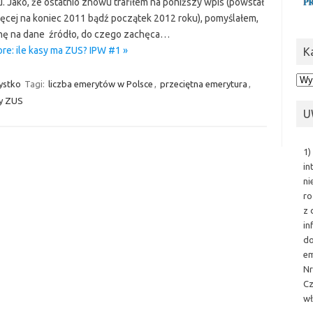
. Jako, że ostatnio znowu trafiłem na poniższy wpis (powstał
ięcej na koniec 2011 bądź początek 2012 roku), pomyślałem,
nę na dane źródło, do czego zachęca…
re: ile kasy ma ZUS? IPW #1 »
K
Kat
ystko
Tagi:
liczba emerytów w Polsce
,
przeciętna emerytura
,
y ZUS
U
1)
in
ni
ro
z 
in
do
em
Nr
Cz
wł