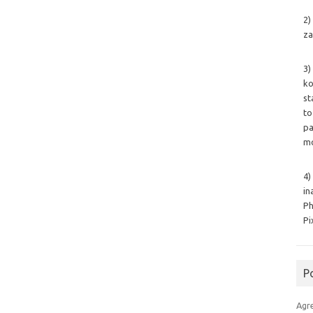
2)
za
3)
ko
st
to
pa
mo
4)
in
Ph
Pi
P
Agr