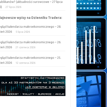
ublikanów? (aktualności surowcowe – 27 lipca
6)
27 lipca 2026
Najnowsze wpisy na Dzienniku Tradera:
egląd kalendarza makroekonomicznego – 28.
zień 2026
5 lipca 2026
egląd kalendarza makroekonomicznego – 26.
zień 2026
21 czerwca 2026
egląd kalendarza makroekonomicznego – 25.
zień 2026
12 czerwca 2026