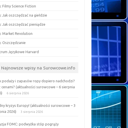
: Filmy Science Fiction
: Jak oszczędzać na giełdzie
g: Jak oszczędzać pieniądze
g: Market Revolution
g: Oszczędzanie
trum Językowe Harvard
Najnowsze wpisy na Surowcowe.info
k podaży i zapasów ropy dopiero nadchodzi?
z cenami? (aktualności surowcowe – 6 sierpnia
6)
6 sierpnia 2026
ny kryzys Europy! (aktualności surowcowe – 3
pnia 2026)
3 sierpnia 2026
yzja FOMC: podwyżka stóp pogrąży