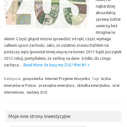
najbardziej
absurdalną
sprawę ludzie
uwierzą bez
mrugnięcia
okiem. Część głupot można sprawdzić od ręki, część wymaga
całkiem sporo zachodu. Jako, że ostatnio znowu trafiłem na
poniższy wpis (powstał mniej więcej na koniec 2011 bądź początek
2012 roku), pomyślałem, że zerknę na dane źródło, do czego
zachęca…
Read More: ile kasy ma ZUS? IPW #1 »
Kategoria:
gospodarka
Internet Przyjmie Wszystko
Tagi:
liczba
emerytów w Polsce
,
przeciętna emerytura
,
składka emerytalna
,
viral
internetowy
,
wpływy ZUS
Moje inne strony inwestycyjne: