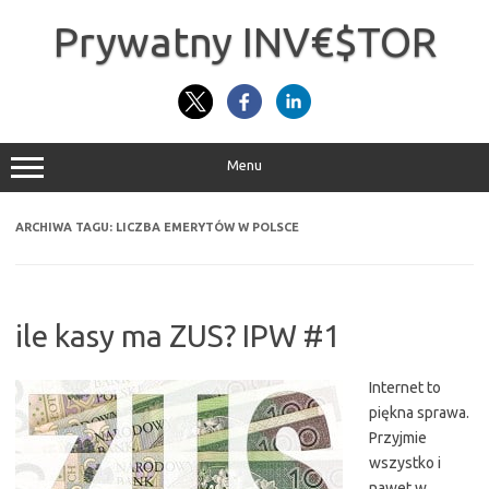
Przejdź
do
Prywatny INV€$TOR
treści
Menu
ARCHIWA TAGU:
LICZBA EMERYTÓW W POLSCE
ile kasy ma ZUS? IPW #1
Internet to
piękna sprawa.
Przyjmie
wszystko i
nawet w