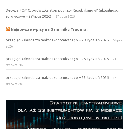
Decyzja FOMC: podwyżka stóp pogrąży Republikanów? (aktualności
surowcowe – 27 lipca 2026)
27 lipca 2026
Najnowsze wpisy na Dzienniku Tradera:
przegląd kalendarza makroekonomicznego – 28. tydzień 2026
5 lipca
2026
przegląd kalendarza makroekonomicznego – 26. tydzień 2026
21
czerwca 2026
przegląd kalendarza makroekonomicznego – 25. tydzień 2026
12
czerwca 2026