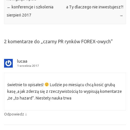
←
konferencje i szkolenia
a Ty dlaczego nie inwestujesz?!
sierpień 2017
→
2 komentarze do „
czarny PR rynków FOREX-owych
”
lucaa
1 września 2017
świetnie to opisałeś!
Ludzie po miesiącu chcą kosić grubą
kasę ,a jak zderzą się z rzeczywistością to wypisują komentarze
,że „to hazard”. Niestety nauka trwa
↓
Odpowiedz