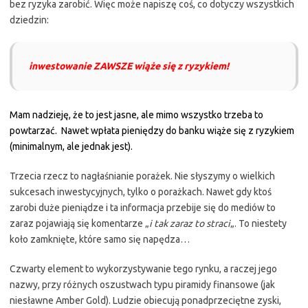
bez ryzyka zarobić. Więc może napiszę coś, co dotyczy wszystkich
dziedzin:
inwestowanie ZAWSZE wiąże się z ryzykiem!
Mam nadzieję, że to jest jasne, ale mimo wszystko trzeba to
powtarzać. Nawet wpłata pieniędzy do banku wiąże się z ryzykiem
(minimalnym, ale jednak jest).
Trzecia rzecz to nagłaśnianie porażek. Nie słyszymy o wielkich
sukcesach inwestycyjnych, tylko o porażkach. Nawet gdy ktoś
zarobi duże pieniądze i ta informacja przebije się do mediów to
zaraz pojawiają się komentarze „
i tak zaraz to straci
„. To niestety
koło zamknięte, które samo się napędza…
Czwarty element to wykorzystywanie tego rynku, a raczej jego
nazwy, przy różnych oszustwach typu piramidy finansowe (jak
niesławne Amber Gold). Ludzie obiecują ponadprzeciętne zyski,