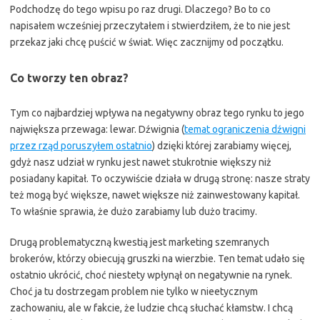
Podchodzę do tego wpisu po raz drugi. Dlaczego? Bo to co
napisałem wcześniej przeczytałem i stwierdziłem, że to nie jest
przekaz jaki chcę puścić w świat. Więc zacznijmy od początku.
Co tworzy ten obraz?
Tym co najbardziej wpływa na negatywny obraz tego rynku to jego
największa przewaga: lewar. Dźwignia (
temat ograniczenia dźwigni
przez rząd poruszyłem ostatnio
) dzięki której zarabiamy więcej,
gdyż nasz udział w rynku jest nawet stukrotnie większy niż
posiadany kapitał. To oczywiście działa w drugą stronę: nasze straty
też mogą być większe, nawet większe niż zainwestowany kapitał.
To właśnie sprawia, że dużo zarabiamy lub dużo tracimy.
Drugą problematyczną kwestią jest marketing szemranych
brokerów, którzy obiecują gruszki na wierzbie. Ten temat udało się
ostatnio ukrócić, choć niestety wpłynął on negatywnie na rynek.
Choć ja tu dostrzegam problem nie tylko w nieetycznym
zachowaniu, ale w fakcie, że ludzie chcą słuchać kłamstw. I chcą