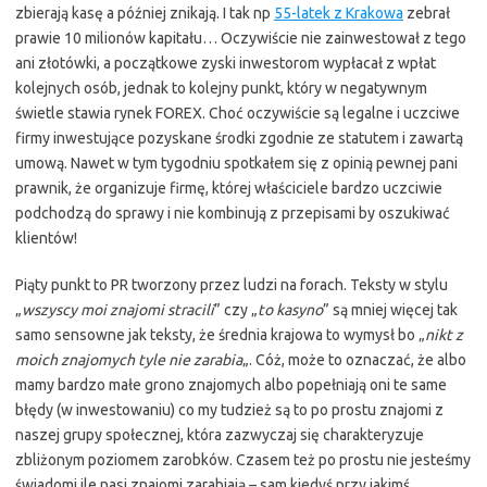
zbierają kasę a później znikają. I tak np
55-latek z Krakowa
zebrał
prawie 10 milionów kapitału… Oczywiście nie zainwestował z tego
ani złotówki, a początkowe zyski inwestorom wypłacał z wpłat
kolejnych osób, jednak to kolejny punkt, który w negatywnym
świetle stawia rynek FOREX. Choć oczywiście są legalne i uczciwe
firmy inwestujące pozyskane środki zgodnie ze statutem i zawartą
umową. Nawet w tym tygodniu spotkałem się z opinią pewnej pani
prawnik, że organizuje firmę, której właściciele bardzo uczciwie
podchodzą do sprawy i nie kombinują z przepisami by oszukiwać
klientów!
Piąty punkt to PR tworzony przez ludzi na forach. Teksty w stylu
„
wszyscy moi znajomi stracili
” czy „
to kasyno
” są mniej więcej tak
samo sensowne jak teksty, że średnia krajowa to wymysł bo „
nikt z
moich znajomych tyle nie zarabia
„. Cóż, może to oznaczać, że albo
mamy bardzo małe grono znajomych albo popełniają oni te same
błędy (w inwestowaniu) co my tudzież są to po prostu znajomi z
naszej grupy społecznej, która zazwyczaj się charakteryzuje
zbliżonym poziomem zarobków. Czasem też po prostu nie jesteśmy
świadomi ile nasi znajomi zarabiają – sam kiedyś przy jakimś