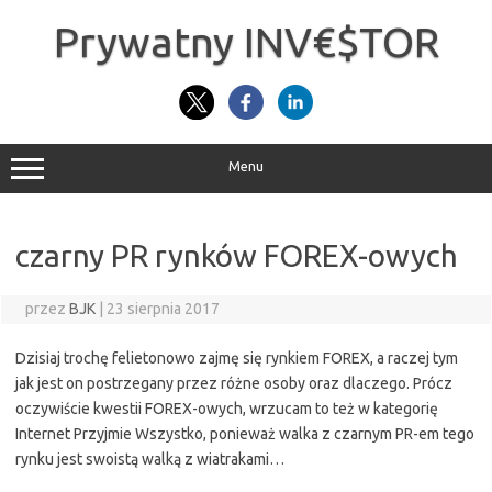
Przejdź
do
Prywatny INV€$TOR
treści
Menu
czarny PR rynków FOREX-owych
przez
BJK
|
23 sierpnia 2017
Dzisiaj trochę felietonowo zajmę się rynkiem FOREX, a raczej tym
jak jest on postrzegany przez różne osoby oraz dlaczego. Prócz
oczywiście kwestii FOREX-owych, wrzucam to też w kategorię
Internet Przyjmie Wszystko, ponieważ walka z czarnym PR-em tego
rynku jest swoistą walką z wiatrakami…