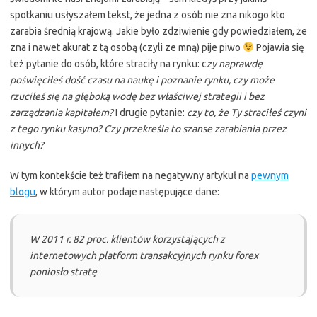
spotkaniu usłyszałem tekst, że jedna z osób nie zna nikogo kto
zarabia średnią krajową. Jakie było zdziwienie gdy powiedziałem, że
zna i nawet akurat z tą osobą (czyli ze mną) pije piwo
Pojawia się
też pytanie do osób, które straciły na rynku: c
zy naprawdę
poświęciłeś dość czasu na naukę i poznanie rynku, czy może
rzuciłeś się na głęboką wodę bez właściwej strategii i bez
zarządzania kapitałem?
I drugie pytanie:
czy to, że Ty straciłeś czyni
z tego rynku kasyno? Czy przekreśla to szanse zarabiania przez
innych?
W tym kontekście też trafiłem na negatywny artykuł na
pewnym
blogu
, w którym autor podaje następujące dane:
W 2011 r. 82 proc. klientów korzystających z
internetowych platform transakcyjnych rynku forex
poniosło stratę