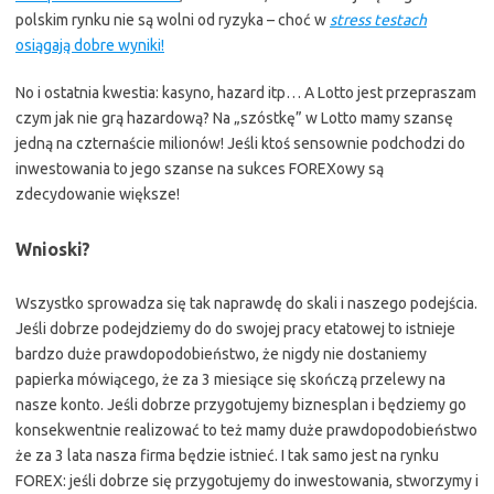
polskim rynku nie są wolni od ryzyka – choć w
stress testach
osiągają dobre wyniki!
No i ostatnia kwestia: kasyno, hazard itp… A Lotto jest przepraszam
czym jak nie grą hazardową? Na „szóstkę” w Lotto mamy szansę
jedną na czternaście milionów! Jeśli ktoś sensownie podchodzi do
inwestowania to jego szanse na sukces FOREXowy są
zdecydowanie większe!
Wnioski?
Wszystko sprowadza się tak naprawdę do skali i naszego podejścia.
Jeśli dobrze podejdziemy do do swojej pracy etatowej to istnieje
bardzo duże prawdopodobieństwo, że nigdy nie dostaniemy
papierka mówiącego, że za 3 miesiące się skończą przelewy na
nasze konto. Jeśli dobrze przygotujemy biznesplan i będziemy go
konsekwentnie realizować to też mamy duże prawdopodobieństwo
że za 3 lata nasza firma będzie istnieć. I tak samo jest na rynku
FOREX: jeśli dobrze się przygotujemy do inwestowania, stworzymy i