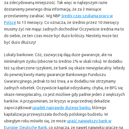
za zdecydowaną mniejszość. Tak więc w najlepszym razie
dostaniemy pewnego dnia informację, że za 3 miesiące
przestaniemy zarabiać. Wg NBP
średni czas szukania pracy w
Polsce
to 13 miesięcy. Co oznacza, że średnio przez 10 miesięcy
musimy żyć nie mając żadnych dochodów! Oczywiście średnia ma to
do siebie, że ten czas może być dużo krótszy. Niestety może też
być dużo dłuższy!
Lokaty bankowe. Cóż, zazwyczaj dają duże gwarancje, ale na
minimalnym zysku (obecnie to średnio 2% w skali roku). W dodatku
też są obarczone ryzykiem, że bank się okaże niewypłacalny. Wtedy
do pewnej kwoty mamy gwarancje Bankowego Funduszu
Gwarancyjnego, jednak to też trwa, a w dodatku nie otrzymamy
żadnych odsetek. Oczywiście kapitał odzyskamy, chyba, że BFG się
okaże niewypłacalny, co jest możliwe gdy padnie jeden z większych
banków. A przypominam, że kryzys w poprzedniej dekadzie
zapoczątkował
upadek naprawdę dużego banku
, którego
kapitalizacja przewyższała dochody polskiego budżetu. W
ubiegłym roku mówiło się, że może
upaść największy bank w
Europie: Deutsche Bank
, co oznacza, że nawet najwięksi gracze na