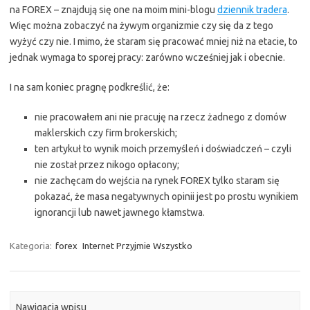
na FOREX – znajdują się one na moim mini-blogu
dziennik tradera
.
Więc można zobaczyć na żywym organizmie czy się da z tego
wyżyć czy nie. I mimo, że staram się pracować mniej niż na etacie, to
jednak wymaga to sporej pracy: zarówno wcześniej jak i obecnie.
I na sam koniec pragnę podkreślić, że:
nie pracowałem ani nie pracuję na rzecz żadnego z domów
maklerskich czy firm brokerskich;
ten artykuł to wynik moich przemyśleń i doświadczeń – czyli
nie został przez nikogo opłacony;
nie zachęcam do wejścia na rynek FOREX tylko staram się
pokazać, że masa negatywnych opinii jest po prostu wynikiem
ignorancji lub nawet jawnego kłamstwa.
Kategoria:
forex
Internet Przyjmie Wszystko
Nawigacja wpisu