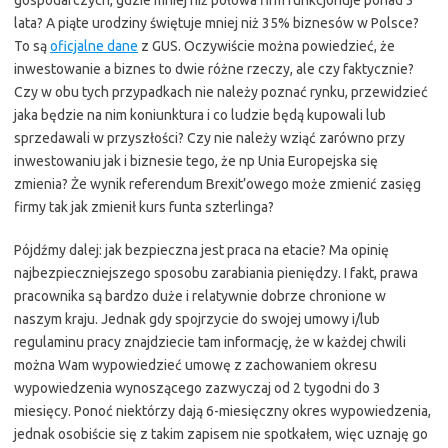
gospodarczych, gdzie mniej niż połowa firm funkcjonuje ponad 3
lata? A piąte urodziny świętuje mniej niż 35% biznesów w Polsce?
To są
oficjalne dane
z GUS. Oczywiście można powiedzieć, że
inwestowanie a biznes to dwie różne rzeczy, ale czy faktycznie?
Czy w obu tych przypadkach nie należy poznać rynku, przewidzieć
jaka będzie na nim koniunktura i co ludzie będą kupowali lub
sprzedawali w przyszłości? Czy nie należy wziąć zarówno przy
inwestowaniu jak i biznesie tego, że np Unia Europejska się
zmienia? Że wynik referendum Brexit’owego może zmienić zasięg
firmy tak jak zmienił kurs funta szterlinga?
Pójdźmy dalej: jak bezpieczna jest praca na etacie? Ma opinię
najbezpieczniejszego sposobu zarabiania pieniędzy. I fakt, prawa
pracownika są bardzo duże i relatywnie dobrze chronione w
naszym kraju. Jednak gdy spojrzycie do swojej umowy i/lub
regulaminu pracy znajdziecie tam informację, że w każdej chwili
można Wam wypowiedzieć umowę z zachowaniem okresu
wypowiedzenia wynoszącego zazwyczaj od 2 tygodni do 3
miesięcy. Ponoć niektórzy dają 6-miesięczny okres wypowiedzenia,
jednak osobiście się z takim zapisem nie spotkałem, więc uznaję go