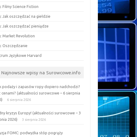
: Filmy Science Fiction
: Jak oszczędzać na giełdzie
g: Jak oszczędzać pieniądze
g: Market Revolution
g: Oszczędzanie
trum Językowe Harvard
Najnowsze wpisy na Surowcowe.info
k podaży i zapasów ropy dopiero nadchodzi?
z cenami? (aktualności surowcowe – 6 sierpnia
6)
6 sierpnia 2026
ny kryzys Europy! (aktualności surowcowe – 3
pnia 2026)
3 sierpnia 2026
yzja FOMC: podwyżka stóp pogrąży