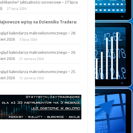
ublikanów? (aktualności surowcowe – 27 lipca
6)
27 lipca 2026
Najnowsze wpisy na Dzienniku Tradera:
egląd kalendarza makroekonomicznego – 28.
zień 2026
5 lipca 2026
egląd kalendarza makroekonomicznego – 26.
zień 2026
21 czerwca 2026
egląd kalendarza makroekonomicznego – 25.
zień 2026
12 czerwca 2026