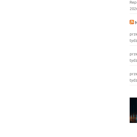
Rep
202
prz
tyd
prz
tyd
prz
tyd