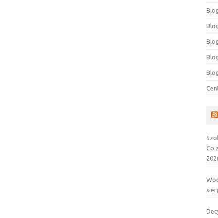
Blog
Blog
Blo
Blo
Blo
Cen
Szo
Co 
202
Wod
sier
Dec