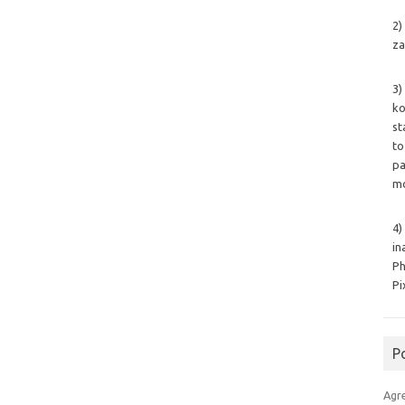
2)
za
3)
ko
st
to
pa
mo
4)
in
Ph
Pi
P
Agr