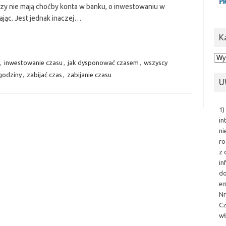
zy nie mają choćby konta w banku, o inwestowaniu w
jąc. Jest jednak inaczej…
K
Kat
,
inwestowanie czasu
,
jak dysponować czasem
,
wszyscy
godziny
,
zabijać czas
,
zabijanie czasu
U
1)
in
ni
ro
z 
in
do
em
Nr
Cz
wł