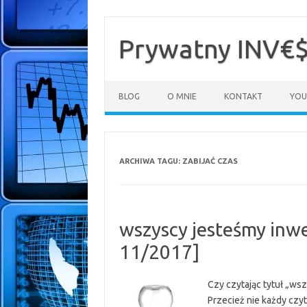
Przejdź
do
treści
Prywatny INV€
BLOG
O MNIE
KONTAKT
YOU
ARCHIWA TAGU:
ZABIJAĆ CZAS
wszyscy jesteśmy in
11/2017]
Czy czytając tytuł „ws
Przecież nie każdy czyt