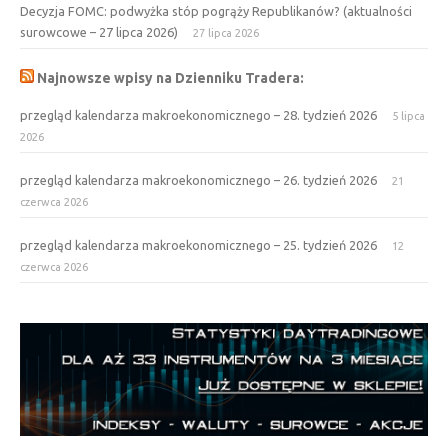
Decyzja FOMC: podwyżka stóp pogrąży Republikanów? (aktualności
surowcowe – 27 lipca 2026)
27 lipca 2026
Najnowsze wpisy na Dzienniku Tradera:
przegląd kalendarza makroekonomicznego – 28. tydzień 2026
5 lipca
2026
przegląd kalendarza makroekonomicznego – 26. tydzień 2026
21
czerwca 2026
przegląd kalendarza makroekonomicznego – 25. tydzień 2026
12
czerwca 2026