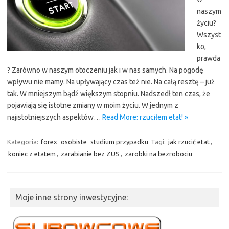
naszym
życiu?
Wszyst
ko,
prawda
? Zarówno w naszym otoczeniu jak i w nas samych. Na pogodę
wpływu nie mamy. Na upływający czas też nie. Na całą resztę – już
tak. W mniejszym bądź większym stopniu. Nadszedł ten czas, że
pojawiają się istotne zmiany w moim życiu. W jednym z
najistotniejszych aspektów…
Read More: rzuciłem etat! »
Kategoria:
forex
osobiste
studium przypadku
Tagi:
jak rzucić etat
,
koniec z etatem
,
zarabianie bez ZUS
,
zarobki na bezrobociu
Moje inne strony inwestycyjne: