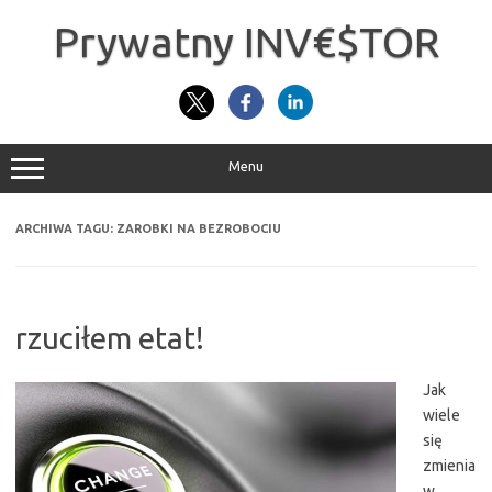
Przejdź
do
Prywatny INV€$TOR
treści
Menu
ARCHIWA TAGU:
ZAROBKI NA BEZROBOCIU
rzuciłem etat!
Jak
wiele
się
zmienia
w