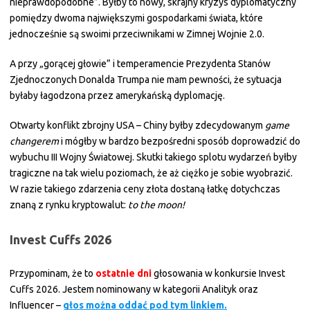
nieprawdopodobne”. Byłby to nowy, skrajny kryzys dyplomatyczny
pomiędzy dwoma największymi gospodarkami świata, które
jednocześnie są swoimi przeciwnikami w Zimnej Wojnie 2.0.
A przy „gorącej głowie” i temperamencie Prezydenta Stanów
Zjednoczonych Donalda Trumpa nie mam pewności, że sytuacja
byłaby łagodzona przez amerykańską dyplomację.
Otwarty konflikt zbrojny USA – Chiny byłby zdecydowanym
game
changerem
i mógłby w bardzo bezpośredni sposób doprowadzić do
wybuchu III Wojny Światowej. Skutki takiego splotu wydarzeń byłby
tragiczne na tak wielu poziomach, że aż ciężko je sobie wyobrazić.
W razie takiego zdarzenia ceny złota dostaną łatkę dotychczas
znaną z rynku kryptowalut:
to the moon!
Invest Cuffs 2026
Przypominam, że to
ostatnie dni
głosowania w konkursie Invest
Cuffs 2026. Jestem nominowany w kategorii Analityk oraz
Influencer –
głos można oddać pod tym linkiem.