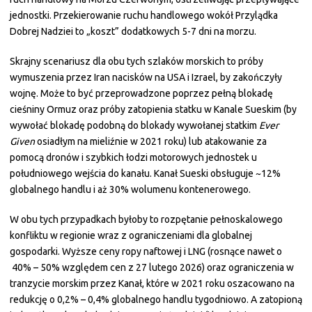
jednostki. Przekierowanie ruchu handlowego wokół Przylądka
Dobrej Nadziei to „koszt” dodatkowych 5-7 dni na morzu.
Skrajny scenariusz dla obu tych szlaków morskich to próby
wymuszenia przez Iran nacisków na USA i Izrael, by zakończyły
wojnę. Może to być przeprowadzone poprzez pełną blokadę
cieśniny Ormuz oraz próby zatopienia statku w Kanale Sueskim (by
wywołać blokadę podobną do blokady wywołanej statkim
Ever
Given
osiadłym na mieliźnie w 2021 roku) lub atakowanie za
pomocą dronów i szybkich łodzi motorowych jednostek u
południowego wejścia do kanału. Kanał Sueski obsługuje ~12%
globalnego handlu i aż 30% wolumenu kontenerowego.
W obu tych przypadkach byłoby to rozpętanie pełnoskalowego
konfliktu w regionie wraz z ograniczeniami dla globalnej
gospodarki. Wyższe ceny ropy naftowej i LNG (rosnące nawet o
40% – 50% względem cen z 27 lutego 2026) oraz ograniczenia w
tranzycie morskim przez Kanał, które w 2021 roku oszacowano na
redukcję o 0,2% – 0,4% globalnego handlu tygodniowo. A zatopioną