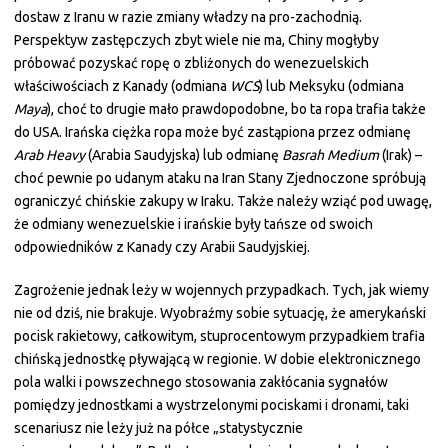
dostaw z Iranu w razie zmiany władzy na pro-zachodnią.
Perspektyw zastępczych zbyt wiele nie ma, Chiny mogłyby
próbować pozyskać ropę o zbliżonych do wenezuelskich
właściwościach z Kanady (odmiana
WCS
) lub Meksyku (odmiana
Maya
), choć to drugie mało prawdopodobne, bo ta ropa trafia także
do USA. Irańska ciężka ropa może być zastąpiona przez odmianę
Arab Heavy
(Arabia Saudyjska) lub odmianę
Basrah Medium
(Irak) –
choć pewnie po udanym ataku na Iran Stany Zjednoczone spróbują
ograniczyć chińskie zakupy w Iraku. Także należy wziąć pod uwagę,
że odmiany wenezuelskie i irańskie były tańsze od swoich
odpowiedników z Kanady czy Arabii Saudyjskiej.
Zagrożenie jednak leży w wojennych przypadkach. Tych, jak wiemy
nie od dziś, nie brakuje. Wyobraźmy sobie sytuację, że amerykański
pocisk rakietowy, całkowitym, stuprocentowym przypadkiem trafia
chińską jednostkę pływającą w regionie. W dobie elektronicznego
pola walki i powszechnego stosowania zakłócania sygnałów
pomiędzy jednostkami a wystrzelonymi pociskami i dronami, taki
scenariusz nie leży już na półce „statystycznie