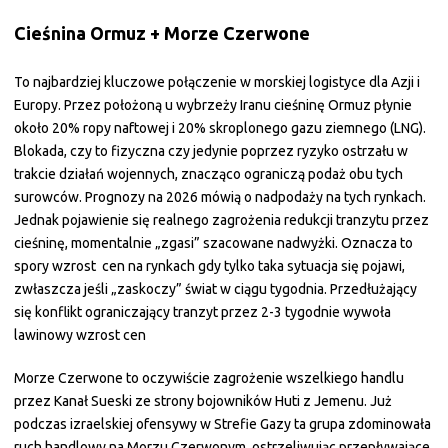
Cieśnina Ormuz + Morze Czerwone
To najbardziej kluczowe połączenie w morskiej logistyce dla Azji i
Europy. Przez położoną u wybrzeży Iranu cieśninę Ormuz płynie
około 20% ropy naftowej i 20% skroplonego gazu ziemnego (LNG).
Blokada, czy to fizyczna czy jedynie poprzez ryzyko ostrzału w
trakcie działań wojennych, znacząco ograniczą podaż obu tych
surowców. Prognozy na 2026 mówią o nadpodaży na tych rynkach.
Jednak pojawienie się realnego zagrożenia redukcji tranzytu przez
cieśninę, momentalnie „zgasi” szacowane nadwyżki. Oznacza to
spory wzrost cen na rynkach gdy tylko taka sytuacja się pojawi,
zwłaszcza jeśli „zaskoczy” świat w ciągu tygodnia. Przedłużający
się konflikt ograniczający tranzyt przez 2-3 tygodnie wywoła
lawinowy wzrost cen
Morze Czerwone to oczywiście zagrożenie wszelkiego handlu
przez Kanał Sueski ze strony bojowników Huti z Jemenu. Już
podczas izraelskiej ofensywy w Strefie Gazy ta grupa zdominowała
ruch handlowy na Morzu Czerwonym, ostrzeliwując przepływające