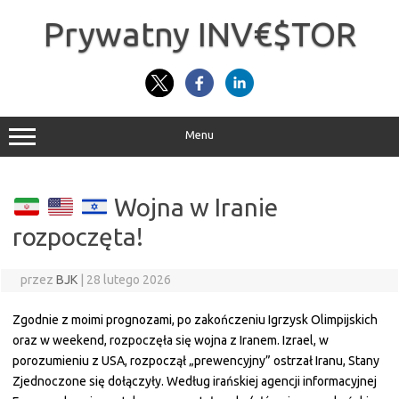
Przejdź
do
Prywatny INV€$TOR
treści
Menu
Wojna w Iranie
rozpoczęta!
przez
BJK
|
28 lutego 2026
Zgodnie z moimi prognozami, po zakończeniu Igrzysk Olimpijskich
oraz w weekend, rozpoczęła się wojna z Iranem. Izrael, w
porozumieniu z USA, rozpoczął „prewencyjny” ostrzał Iranu, Stany
Zjednoczone się dołączyły. Według irańskiej agencji informacyjnej