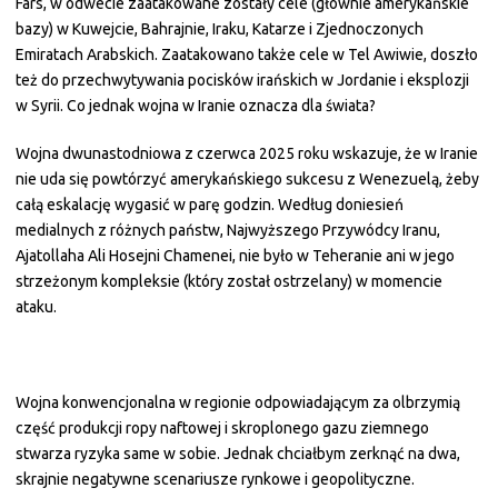
Fars, w odwecie zaatakowane zostały cele (głównie amerykańskie
bazy) w Kuwejcie, Bahrajnie, Iraku, Katarze i Zjednoczonych
Emiratach Arabskich. Zaatakowano także cele w Tel Awiwie, doszło
też do przechwytywania pocisków irańskich w Jordanie i eksplozji
w Syrii. Co jednak wojna w Iranie oznacza dla świata?
Wojna dwunastodniowa z czerwca 2025 roku wskazuje, że w Iranie
nie uda się powtórzyć amerykańskiego sukcesu z Wenezuelą, żeby
całą eskalację wygasić w parę godzin. Według doniesień
medialnych z różnych państw, Najwyższego Przywódcy Iranu,
Ajatollaha Ali Hosejni Chamenei, nie było w Teheranie ani w jego
strzeżonym kompleksie (który został ostrzelany) w momencie
ataku.
Wojna konwencjonalna w regionie odpowiadającym za olbrzymią
część produkcji ropy naftowej i skroplonego gazu ziemnego
stwarza ryzyka same w sobie. Jednak chciałbym zerknąć na dwa,
skrajnie negatywne scenariusze rynkowe i geopolityczne.