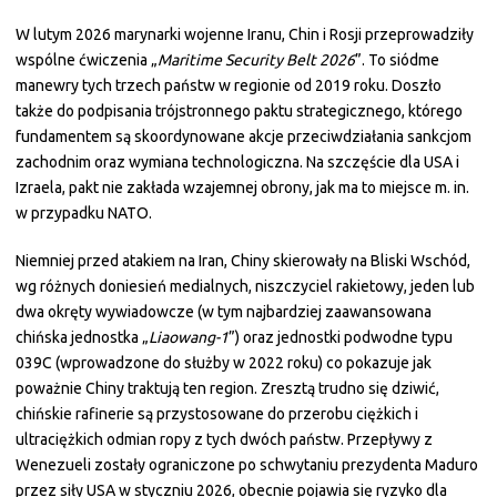
W lutym 2026 marynarki wojenne Iranu, Chin i Rosji przeprowadziły
wspólne ćwiczenia „
Maritime Security Belt 2026
”. To siódme
manewry tych trzech państw w regionie od 2019 roku. Doszło
także do podpisania trójstronnego paktu strategicznego, którego
fundamentem są skoordynowane akcje przeciwdziałania sankcjom
zachodnim oraz wymiana technologiczna. Na szczęście dla USA i
Izraela, pakt nie zakłada wzajemnej obrony, jak ma to miejsce m. in.
w przypadku NATO.
Niemniej przed atakiem na Iran, Chiny skierowały na Bliski Wschód,
wg różnych doniesień medialnych, niszczyciel rakietowy, jeden lub
dwa okręty wywiadowcze (w tym najbardziej zaawansowana
chińska jednostka „
Liaowang-1
”) oraz jednostki podwodne typu
039C (wprowadzone do służby w 2022 roku) co pokazuje jak
poważnie Chiny traktują ten region. Zresztą trudno się dziwić,
chińskie rafinerie są przystosowane do przerobu ciężkich i
ultraciężkich odmian ropy z tych dwóch państw. Przepływy z
Wenezueli zostały ograniczone po schwytaniu prezydenta Maduro
przez siły USA w styczniu 2026, obecnie pojawia się ryzyko dla