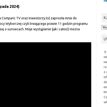
pada 2024)
K
 Comparic TV oraz Inwestorzy.tv) zaprosiła mnie do
cy Wyborczej czyli trwającego prawie 11 godzin programu
Kat
ię o surowcach. Moje wystąpienie (jak i całość) można
U
1)
in
ni
ro
z 
in
do
em
Nr
Cz
wł