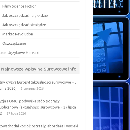
: Filmy Science Fiction
: Jak oszczędzać na giełdzie
g: Jak oszczędzać pieniądze
g: Market Revolution
g: Oszczędzanie
trum Językowe Harvard
Najnowsze wpisy na Surowcowe.info
ny kryzys Europy! (aktualności surowcowe – 3
pnia 2026)
3 sierpnia 2026
yzja FOMC: podwyżka stóp pogrąży
ublikanów? (aktualności surowcowe – 27 lipca
6)
27 lipca 2026
kowschodni kocioł: ostrzały, abordaże i wycieki