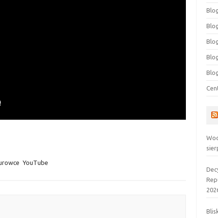
Blog
Blog
Blo
Blo
Blo
Cen
Wod
sier
urowce
YouTube
Dec
Rep
202
Blis