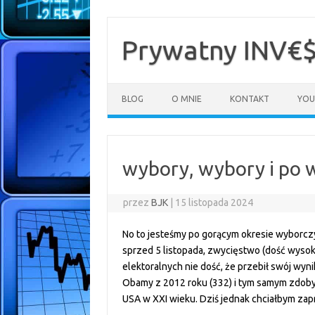
Przejdź
do
treści
Prywatny INV€
BLOG
O MNIE
KONTAKT
YOU
wybory, wybory i po 
przez
BJK
|
15 listopada 2024
No to jesteśmy po gorącym okresie wybor
sprzed 5 listopada, zwycięstwo (dość wyso
elektoralnych nie dość, że przebił swój wyni
Obamy z 2012 roku (332) i tym samym zdob
USA w XXI wieku. Dziś jednak chciałbym za