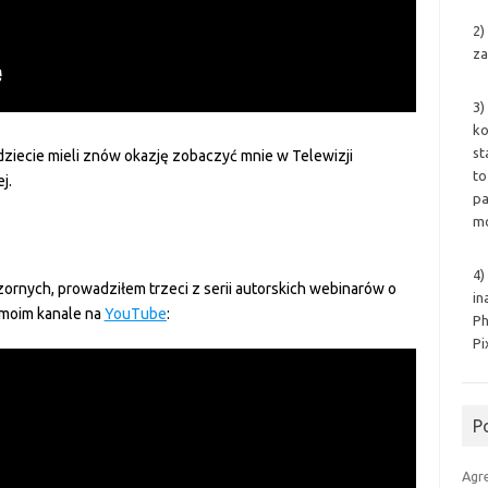
2)
za
3)
ko
st
ziecie mieli znów okazję zobaczyć mnie w Telewizji
to
j.
pa
mo
4)
zornych, prowadziłem trzeci z serii autorskich webinarów o
in
 moim kanale na
YouTube
:
Ph
Pi
P
Agr