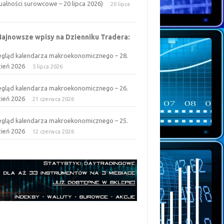
ualności surowcowe – 20 lipca 2026)
20 lipca
6
Najnowsze wpisy na Dzienniku Tradera:
egląd kalendarza makroekonomicznego – 28.
zień 2026
5 lipca 2026
egląd kalendarza makroekonomicznego – 26.
zień 2026
21 czerwca 2026
egląd kalendarza makroekonomicznego – 25.
zień 2026
12 czerwca 2026