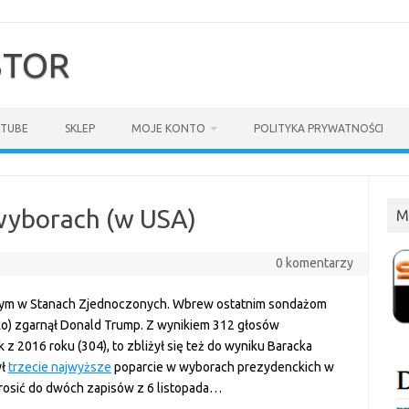
$TOR
TUBE
SKLEP
MOJE KONTO
POLITYKA PRYWATNOŚCI
wyborach (w USA)
M
0 komentarzy
czym w Stanach Zjednoczonych. Wbrew ostatnim sondażom
ko) zgarnął Donald Trump. Z wynikiem 312 głosów
k z 2016 roku (304), to zbliżył się też do wyniku Baracka
ył
trzecie najwyższe
poparcie w wyborach prezydenckich w
prosić do dwóch zapisów z 6 listopada…