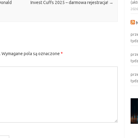
(akt
Donald
Invest Cuffs 2025 – darmowa rejestracja!
→
202
prz
tyd
.
Wymagane pola są oznaczone
*
prz
tyd
prz
tyd