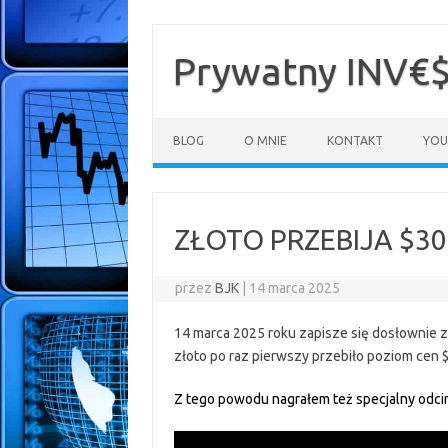
Przejdź
do
treści
Prywatny INV€
BLOG
O MNIE
KONTAKT
YOU
ZŁOTO PRZEBIJA $3
przez
BJK
|
14 marca 2025
14 marca 2025 roku zapisze się dosłownie zł
złoto po raz pierwszy przebiło poziom cen 
Z tego powodu nagrałem też specjalny odc