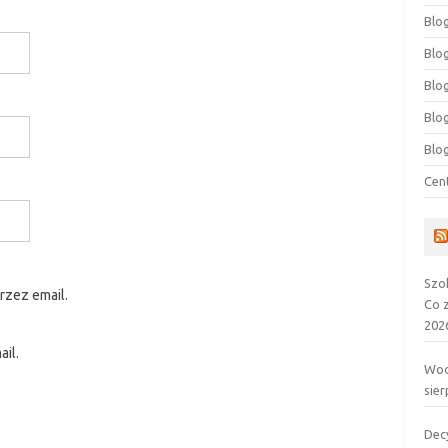
Blog
Blog
Blo
Blo
Blo
Cen
Szo
rzez email.
Co 
202
il.
Wod
sier
Dec