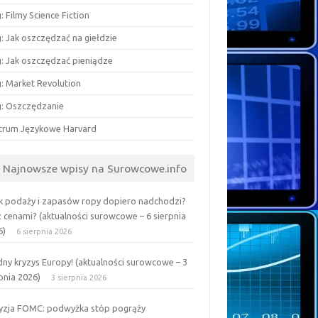
: Filmy Science Fiction
: Jak oszczędzać na giełdzie
g: Jak oszczędzać pieniądze
g: Market Revolution
g: Oszczędzanie
trum Językowe Harvard
Najnowsze wpisy na Surowcowe.info
k podaży i zapasów ropy dopiero nadchodzi?
z cenami? (aktualności surowcowe – 6 sierpnia
6)
6 sierpnia 2026
ny kryzys Europy! (aktualności surowcowe – 3
pnia 2026)
3 sierpnia 2026
yzja FOMC: podwyżka stóp pogrąży