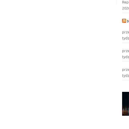
Rep
202
prz
tyd
prz
tyd
prz
tyd