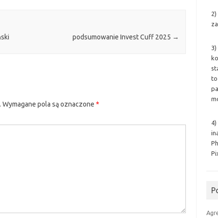
2)
za
ski
podsumowanie Invest Cuff 2025
→
3)
ko
st
to
pa
mo
.
Wymagane pola są oznaczone
*
4)
in
Ph
Pi
P
Agr