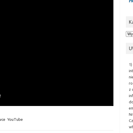
K
Kat
U
1)
in
ni
ro
z 
in
do
em
Nr
wce
YouTube
Cz
wł