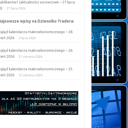
ublikanów? (aktualności surowcowe – 27 lipca
6)
27 lipca 2026
Najnowsze wpisy na Dzienniku Tradera:
egląd kalendarza makroekonomicznego – 28.
zień 2026
5 lipca 2026
egląd kalendarza makroekonomicznego – 26.
zień 2026
21 czerwca 2026
egląd kalendarza makroekonomicznego – 25.
zień 2026
12 czerwca 2026