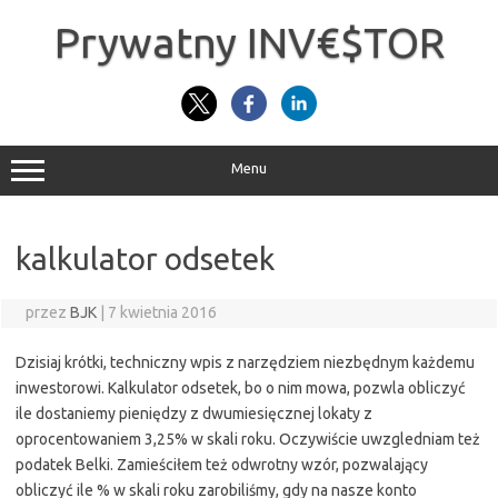
Przejdź
do
Prywatny INV€$TOR
treści
Menu
kalkulator odsetek
przez
BJK
|
7 kwietnia 2016
Dzisiaj krótki, techniczny wpis z narzędziem niezbędnym każdemu
inwestorowi. Kalkulator odsetek, bo o nim mowa, pozwla obliczyć
ile dostaniemy pieniędzy z dwumiesięcznej lokaty z
oprocentowaniem 3,25% w skali roku. Oczywiście uwzgledniam też
podatek Belki. Zamieściłem też odwrotny wzór, pozwalający
obliczyć ile % w skali roku zarobiliśmy, gdy na nasze konto