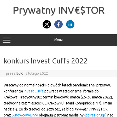
Przejdź
do
Prywatny INV€$TOR
treści
Menu
konkurs Invest Cuffs 2022
przez
BJK
|
5 lutego 2022
Wracamy do normalności! Po dwóch latach pandemicznej przerwy,
konferencja
Invest Cuffs
powraca w stacjonarnej formie do
Krakowa! Tradycyjny już termin końcówki marca (25-26 marca 2022),
tradycyjne tez miejsce: ICE Kraków (ul. Marii Konopnickiej 17). I mam
nadzieję, że do tradycji dołączy też, że blog
Prywatny
INV€$TOR
oraz
Surowcowe.info
obejmują patronat medialny (
po raz drugi!
) nad