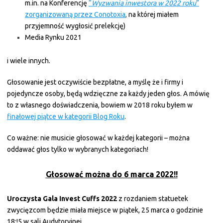
m.in. na Konferencję
“
Wyzwania inwestora w 2022 roku
”
zorganizowaną przez Conotoxia
,
na której miałem
przyjemność wygłosić prelekcję)
Media Rynku 2021
i wiele innych.
Głosowanie jest oczywiście bezpłatne, a myślę że i firmy i
pojedyncze osoby, będą wdzięczne za każdy jeden głos. A mówię
to z własnego doświadczenia, bowiem w 2018 roku byłem w
finałowej piątce w kategorii Blog Roku
.
Co ważne: nie musicie głosować w każdej kategorii – można
oddawać głos tylko w wybranych kategoriach!
Głosować można do 6 marca 2022!!
Uroczysta Gala Invest Cuffs 2022
z rozdaniem statuetek
zwycięzcom będzie miała miejsce w piątek, 25 marca o godzinie
18:!5 w sali Audytoryjnej.