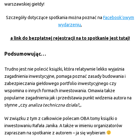
warszawskiej giełdy!
Szczegóły dotyczące spotkania można poznać na
Facebook’owym
wydarzeniu
,
a link do bezpłatnej rejestracji na to spotkanie jest tutaj!
Podsumowując…
Trudno jest nie polecić książki, która relatywnie lekko wyjaśnia
zagadnienia inwestycyjne, pomaga poznać zasady budowania i
zabezpieczania giełdowego portfolio inwestycyjnego czy
wspomina o innych formach inwestowania. Omawia także
popularne zagadnienia jak i przedstawia punkt widzenia autora na
słynne „czy
analiza techniczna działa?
„.
W związku z tym z całkowicie polecam OBA tomy książki o
inwestowaniu Rafała Janika. A także w imieniu organizatorów
zapraszam na spotkanie z autorem – ja się wybieram