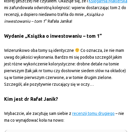
której (jeszcze) nie czytałem. Okazuje się, że i
Księgarnia Maklerska
mi zafundowała odwrotną kolejność: wpierw dostarczając tom 2 do
recenzji, a dopiero niedawno trafiła do mnie „
Książka o
inwestowaniu – tom 1
” Rafała Janika!
Wydanie „Książka o inwestowaniu – tom 1”
Wizerunkowo oba tomy są identyczne
Co oznacza, że nie mam
uwag do jakości wykonania. Bardzo mi się podoba szczegół jakim
jest różne wykończenie kolorystyczne: drobne detale na tomie
pierwszym (tak jak nr tomu czy dosłownie siedem słów na okładce)
są w tomie pierwszym czerwone, a w tomie drugim zielone.
Szczegół, ale pozytywnie rzucający się w oczy…
Kim jest dr Rafał Janik?
Wybaczcie, ale zacytuję sam siebie z
recenzji tomu drugiego
– nie
ma co wynajdować koła na nowo: