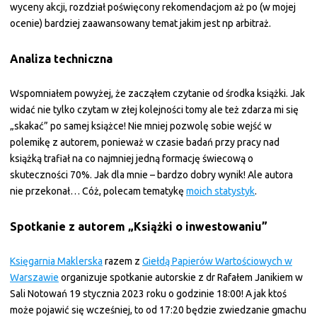
wyceny akcji, rozdział poświęcony rekomendacjom aż po (w mojej
ocenie) bardziej zaawansowany temat jakim jest np arbitraż.
Analiza techniczna
Wspomniałem powyżej, że zacząłem czytanie od środka książki. Jak
widać nie tylko czytam w złej kolejności tomy ale też zdarza mi się
„skakać” po samej książce! Nie mniej pozwolę sobie wejść w
polemikę z autorem, ponieważ w czasie badań przy pracy nad
książką trafiał na co najmniej jedną formację świecową o
skuteczności 70%. Jak dla mnie – bardzo dobry wynik! Ale autora
nie przekonał… Cóż, polecam tematykę
moich statystyk
.
Spotkanie z autorem „Książki o inwestowaniu”
Księgarnia Maklerska
razem z
Giełdą Papierów Wartościowych w
Warszawie
organizuje spotkanie autorskie z dr Rafałem Janikiem w
Sali Notowań 19 stycznia 2023 roku o godzinie 18:00! A jak ktoś
może pojawić się wcześniej, to od 17:20 będzie zwiedzanie gmachu