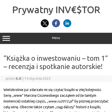
Przejdź
do
Prywatny INV€$TOR
treści
Menu
“Książka o inwestowaniu – tom 1”
– recenzja i spotkanie autorskie!
przez
BJK
|
14 stycznia 2023
Wielokrotnie już zdarzało mi się czytać książki w złej kolejności.
Serię „www” Marcina Ciszewskiego zacząłem od (w tamtym
momencie) ostatniej części, „
www.ru2012.pl
” by później przeczytać
całą serię. Obe
cnie także czytam „ciąg dalszy” historii z książki,