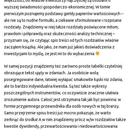
większości, bo właśnie inwestorzy najczęściej są osobami o
wyższej świadomości gospodarczo-ekonomicznej. W tomie
pierwszym poznajemy podstawy giełdy papierów wartościowych –
ale nie są to nudne formułki, a ciekawie sformułowane i rozpisane
rozdziały. Znajdziemy w niej także rozdziały poświęcone mitom,
prawdom i półprawdą oraz skuteczności analizy technicznej –
przyznam się, że czytając spis treści od tych rozdziałów właśnie
zacząłem książkę. Ale jako, że mam już jakieś doświadczenia z
inwestycjami to myślę, że jest mi to do wybaczenia
W samej pozycji znajdziemy też zarówno proste tabelki czytelniej
obrazujące tekst ujęty w zdaniach. Ja osobiście wolę
posegregowane dane, łatwiej wyłapać smakowite kąski niż zdania,
ale to bardzo indywidualna kwestia. Są też także wykresy
poszczególnych instrumentów, co oczywiście znacznie ułatwia
zrozumienie autora. Całość jest utrzymana tak jak być powinna: w
formie przyjemnego przewodnika dla osób nowych w tej branży.
Samo przejrzenie spisu treści już mocno pokazuje, że warto
zerknąć do środka! A w nim znajdziemy prócz w/w rozdziałów także
kwestie dywidendy, przewartościowania i niedowartościowania