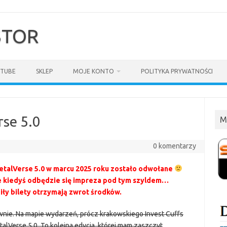
$TOR
TUBE
SKLEP
MOJE KONTO
POLITYKA PRYWATNOŚCI
se 5.0
M
0 komentarzy
etalVerse 5.0 w marcu 2025 roku zostało odwołane
e kiedyś odbędzie się impreza pod tym szyldem…
iły bilety otrzymają zwrot środków.
nie. Na mapie wydarzeń, prócz krakowskiego Invest Cuffs
lVerse 5.0. To kolejna edycja, której mam zaszczyt