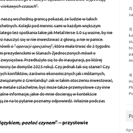
w ciekawych czasach
”.
2)
za
naszą wschodnią granicą pokazał, że ludzie w takich
lachetnych. Kolejki pod mennic sami w każdym większym
3)
atego też spotkania takie jak MetalVerse 5.0 są ważne, by nie
ko
eż nauczyć się w nie inwestować z głową, a nie w panice.
st
ówili o ”
operacji specjalnej
”, która miała trwać do 2 tygodni.
to
i prezydenckimi w Stanach Zjednoczonych mówił o
pa
zwycięstwa. Przedłużyło się to do inauguracji, po której
mo
wiosny (w domyśle 2025 roku). Czy jednak tak się stanie? Czy
h konfliktów, zarówno ekonomicznych jak i militarnych,
4)
związanymi z Grenlandią? Jak w takim otoczeniu inwestować,
in
tałe metale szlachetne, być może także przemysłowe czy inne
Ph
Pi
alne informacje, jakie do mnie docierają w kontekście
ją że na to pytanie poznamy odpowiedź. Właśnie podczas
P
językiem, pozłoć czynem
” – przysłowie
Agr