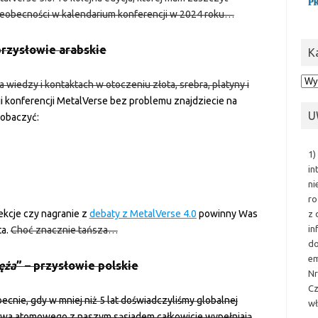
nieobecności w kalendarium konferencji w 2024 roku…
przysłowie arabskie
K
Kat
 wiedzy i kontaktach w otoczeniu złota, srebra, platyny i
i konferencji MetalVerse bez problemu znajdziecie na
U
zobaczyć:
1)
in
ni
ro
lekcje czy nagranie z
debaty z MetalVerse 4.0
powinny Was
z 
in
ta.
Choć znacznie tańsza…
do
em
ęża
” – przysłowie polskie
Nr
Cz
ecnie, gdy w mniej niż 5 lat doświadczyliśmy globalnej
wł
twa atomowego z naszym sąsiadem całkowicie wypełniają