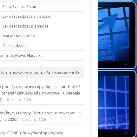
: Filmy Science Fiction
: Jak oszczędzać na giełdzie
g: Jak oszczędzać pieniądze
g: Market Revolution
g: Oszczędzanie
trum Językowe Harvard
Najnowsze wpisy na Surowcowe.info
k podaży i zapasów ropy dopiero nadchodzi?
z cenami? (aktualności surowcowe – 6 sierpnia
6)
6 sierpnia 2026
ny kryzys Europy! (aktualności surowcowe – 3
pnia 2026)
3 sierpnia 2026
yzja FOMC: podwyżka stóp pogrąży