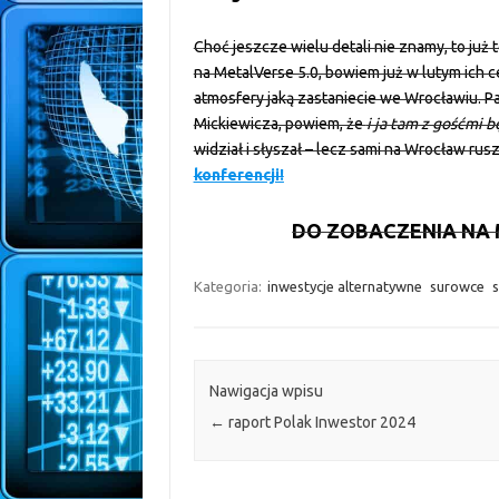
Choć jeszcze wielu detali nie znamy, to ju
na MetalVerse 5.0, bowiem już w lutym ich c
atmosfery jaką zastaniecie we Wrocławiu. 
Mickiewicza, powiem, że
i ja tam z gośćmi 
widział i słyszał – lecz sami na Wrocław rus
konferencji!
DO ZOBACZENIA NA 
Kategoria:
inwestycje alternatywne
surowce
s
Nawigacja wpisu
←
raport Polak Inwestor 2024