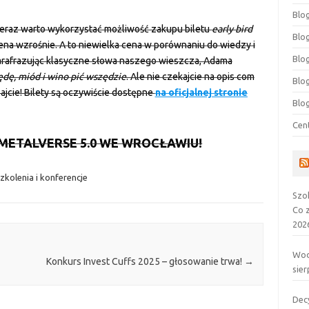
Blog
ż teraz warto wykorzystać możliwość zakupu biletu
early bird
Blog
ena wzrośnie. A to niewielka cena w porównaniu do wiedzy i
Blo
Parafrazując klasyczne słowa naszego wieszcza, Adama
będę, miód i wino pić wszędzie
. Ale nie czekajcie na opis com
Blo
zajcie! Bilety są oczywiście dostępne
na oficjalnej stronie
Blo
Cen
METALVERSE 5.0 WE WROCŁAWIU!
zkolenia i konferencje
Szo
Co 
202
Wod
Konkurs Invest Cuffs 2025 – głosowanie trwa!
→
sier
Dec