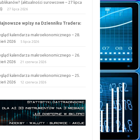
ublikanów? (aktualności surowcowe – 27 lipca
6)
27 lipca 2026
Najnowsze wpisy na Dzienniku Tradera:
egląd kalendarza makroekonomicznego – 28.
zień 2026
5 lipca 2026
egląd kalendarza makroekonomicznego – 26.
zień 2026
21 czerwca 2026
egląd kalendarza makroekonomicznego – 25.
zień 2026
12 czerwca 2026