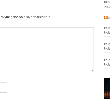
Rep
202
.
Wymagane pola są oznaczone
*
prz
tyd
prz
tyd
prz
tyd