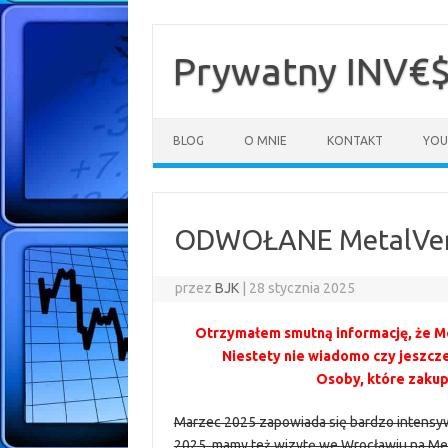
Przejdź
do
treści
Prywatny INV€
BLOG
O MNIE
KONTAKT
YOU
ODWOŁANE MetalVer
przez
BJK
|
28 stycznia 2025
Otrzymałem smutną informację, że M
Niestety nie wiadomo czy jeszcz
Osoby, które zakup
Marzec 2025 zapowiada się bardzo intensyw
2025, mamy też wizytę we Wrocławiu na Meta