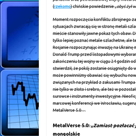
(
rzekomo
) chińskie powiedzenie „
obyś żył 
Moment rozpoczęcia konfliktu zbrojnego za 
sytuacjach zwracają się w stronę metali sz
mieście stanowiły jawne pokaz tych obaw. Dl
tylko lepiej poznać metale szlachetne, ale t
Rosjanie rozpoczynając inwazję na Ukrainę m
Donald Trump przed listopadowymi wyboram
zakończeniu tej wojny w ciągu 24 godzin od 
stwierdził, że pokój zostanie osiągnięty do 
może powinniśmy obawiać się wybuchu nowyc
związanych na przykład z zakusami Trumpa 
nie tylko w złoto i srebro, ale też w pozos
surowce i instrumenty inwestycyjne. Nieoficj
marcowej konferencji we Wrocławiu, sugeru
MetalVerse 5.0…
MetalVerse 5.0: „
Zamiast pozłacać 
mongolskie