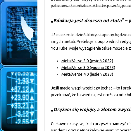
patronować medialnie. A także powrót, po 
„
Edukacja jest droższa od złota
” – 
15 marzec to dzień, który skupiony będzie na
innych metali.
Prelekcje z poprzednich edycj
YouTube. Moje wystąpienia także możecie 
MetalVerse 2.0 (jesień 2022)
MetalVerse 3.0 (wiosna 2023)
MetalVerse 4.0 (jesień 2023)
Jeśli macie wątpliwości czy jechać – to i pre
przekonać, że ta wiedza jest droższa od zło
„
Orężem się wojuje, a złotem zwyci
Ciekawe czasy, w jakich przyszło nam żyć ob
pandemii oraz pełnoskalowej wojny mocars