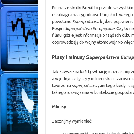
Pierwsze skutki Brexit to przede wszystkim 
osłabiająca wiarygodność Unii jako trwałego
powstanie
Superpaństwa
będzie pojawieniem
Rosja i
Superpaństwo Europejskie
. Czy to 
filmu, gdzie jest informacja o rządach kil
doprowadzają do wojny atomowej? No więc
Plusy i minusy S
uperpaństwa Europ
Jak zawsze na każdą sytuację można spojrzeć
a w jednym z tysięcy odcieni skali szarości,
tworzenia
superpaństwa
, ani tego kiedy i c
takiego rozwiązania w kontekście gospodar
Minusy
Zacznijmy wymieniać: