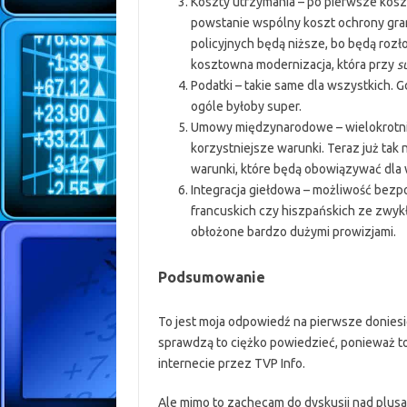
Koszty utrzymania – po pierwsze koszt
powstanie wspólny koszt ochrony gran
policyjnych będą niższe, bo będą roz
kosztowna modernizacja, która przy
s
Podatki – takie same dla wszystkich. G
ogóle byłoby super.
Umowy międzynarodowe – wielokrotni
korzystniejsze warunki. Teraz już tak
warunki, które będą obowiązywać dla 
Integracja giełdowa – możliwość bezp
francuskich czy hiszpańskich ze zwyk
obłożone bardzo dużymi prowizjami.
Podsumowanie
To jest moja odpowiedź na pierwsze donies
sprawdzą to ciężko powiedzieć, ponieważ to
internecie przez TVP Info.
Ale mimo to zachęcam do dyskusji nad plusa