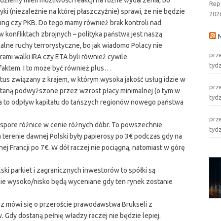
ędziemy mieli możliwości reakcji na różne wydarzenia, bo
Rep
yki (niezależnie na której płaszczyźnie) sprawi, że nie będzie
202
ing czy PKB. Do tego mamy również brak kontroli nad
 konfliktach zbrojnych – polityka państwa jest naszą
alne ruchy terrorystyczne, bo jak wiadomo Polacy nie
prz
rami walki IRA czy ETA byli również cywile.
tyd
faktem. I to może być również plus…
tus związany z krajem, w którym wysoka jakość usług idzie w
prz
staną podwyższone przez wzrost płacy minimalnej (o tym w
tyd
a to odpływ kapitału do tańszych regionów nowego państwa
prz
ć spore różnice w cenie różnych dóbr. To powszechnie
tyd
 terenie dawnej Polski były papierosy po 3€ podczas gdy na
j Francji po 7€. W dół raczej nie pociągną, natomiast w górę
i parkiet i zagranicznych inwestorów to spółki są
ie wysoko/nisko będą wyceniane gdy ten rynek zostanie
az mówi się o przeroście prawodawstwa Brukseli z
 Gdy dostaną pełnię władzy raczej nie będzie lepiej.