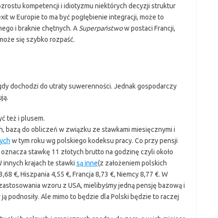
ozrostu kompetencji i idiotyzmu niektórych decyzji struktur
exit w Europie to ma być pogłębienie integracji, może to
ego i braknie chętnych. A
Superpaństwo
w postaci Francji,
może się szybko rozpaść.
gdy dochodzi do utraty suwerenności. Jednak gospodarczy
ją.
ć też i plusem.
h, bazą do obliczeń w związku ze stawkami miesięcznymi i
ych
w tym roku wg polskiego kodeksu pracy. Co przy pensji
 oznacza stawkę 11 złotych brutto na godzinę czyli około
W innych krajach te stawki
są inne
(z założeniem polskich
3,68 €, Hiszpania 4,55 €, Francja 8,73 €, Niemcy 8,77 €. W
 zastosowania wzoru z USA, mielibyśmy jedną pensję bazową i
ą podnosiły. Ale mimo to będzie dla Polski będzie to raczej