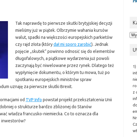
K
Tak naprawdę to pierwsze skutki brytyjskiej decyzji
mieliśmy już w piątek. Olbrzymie wahania kursów
Kat
walut, spadki na większości europejskich parkietów
czy rajd złota (który
dał mi sporo zarobić
). Jednak
U
pojęcie „skutek” powinno odnosić się do elementów
długofalowych, a piątkowe wydarzenia już powoli
zaczynają być niwelowane przez rynek. Dlatego też
1)
wypłynięcie dokumentu, o którym tu mowa, tuż po
in
ni
spotkaniu europejskich ministrów spraw
ro
um uznaję za pierwsze skutki Brexit.
z 
in
formacjami od
TVP Info
powstał projekt przekształcenia Unii
do
obniej o strukturze bardzo zbliżonej do Stanów
em
ować władza francusko-niemiecka. Co to oznacza dla
Nr
, inwestorów?
Cz
wł