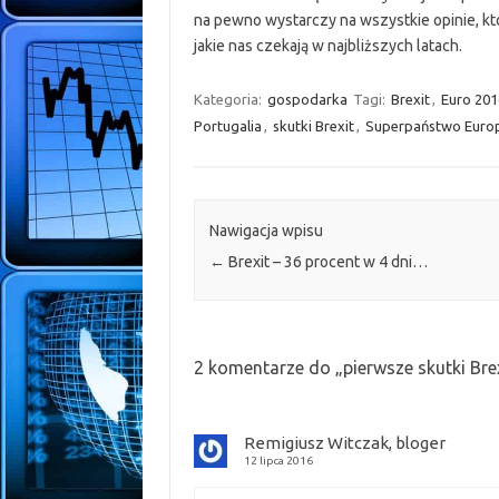
na pewno wystarczy na wszystkie opinie, kt
jakie nas czekają w najbliższych latach.
Kategoria:
gospodarka
Tagi:
Brexit
,
Euro 201
Portugalia
,
skutki Brexit
,
Superpaństwo Europ
Nawigacja wpisu
←
Brexit – 36 procent w 4 dni…
2 komentarze do „
pierwsze skutki Bre
Remigiusz Witczak, bloger
12 lipca 2016