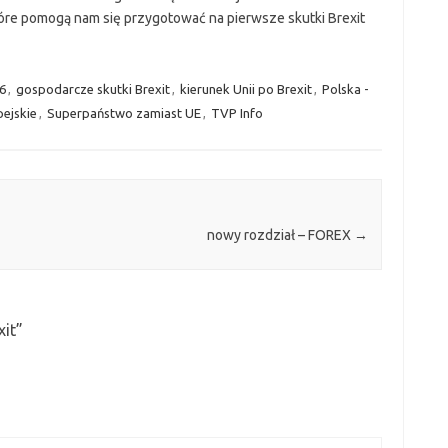
óre pomogą nam się przygotować na pierwsze skutki Brexit
6
,
gospodarcze skutki Brexit
,
kierunek Unii po Brexit
,
Polska -
ejskie
,
Superpaństwo zamiast UE
,
TVP Info
nowy rozdział – FOREX
→
xit
”