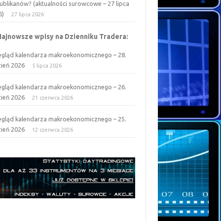
ublikanów? (aktualności surowcowe – 27 lipca
6)
27 lipca 2026
Najnowsze wpisy na Dzienniku Tradera:
egląd kalendarza makroekonomicznego – 28.
zień 2026
5 lipca 2026
egląd kalendarza makroekonomicznego – 26.
zień 2026
21 czerwca 2026
egląd kalendarza makroekonomicznego – 25.
zień 2026
12 czerwca 2026