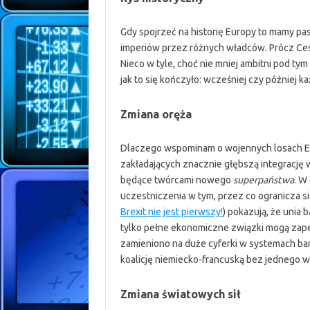
Gdy spojrzeć na historię Europy to mamy pa
imperiów przez różnych władców. Prócz Ce
Nieco w tyle, choć nie mniej ambitni pod t
jak to się kończyło: wcześniej czy później k
Zmiana oręża
Dlaczego wspominam o wojennych losach Eur
zakładających znacznie głębszą integrację 
będące twórcami nowego
superpaństwa
. W
uczestniczenia w tym, przez co ogranicza się
Brexit nie jest pierwszy!
) pokazują, że unia 
tylko pełne ekonomiczne związki mogą zapewn
zamieniono na duże cyferki w systemach ban
koalicję niemiecko-francuską bez jednego w
Zmiana światowych sił