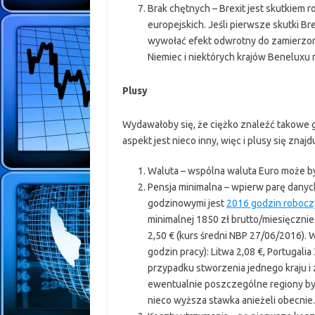
Brak chętnych – Brexit jest skutkiem r
europejskich. Jeśli pierwsze skutki Br
wywołać efekt odwrotny do zamierzon
Niemiec i niektórych krajów Beneluxu 
Plusy
Wydawałoby się, że ciężko znaleźć takowe 
aspekt jest nieco inny, więc i plusy się znajdu
Waluta – wspólna waluta Euro może by
Pensja minimalna – wpierw parę danyc
godzinowymi jest
2016 godzin robocz
minimalnej 1850 zł brutto/miesięcznie
2,50 € (kurs średni NBP 27/06/2016). 
godzin pracy): Litwa 2,08 €, Portugalia 
przypadku stworzenia jednego kraju i
ewentualnie poszczególne regiony by j
nieco wyższa stawka anieżeli obecnie.