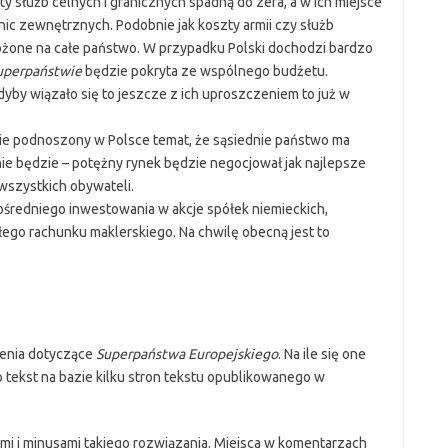
y służb celnych i granicznych spadną do zera, a w ich miejsce
ic zewnętrznych. Podobnie jak koszty armii czy służb
łożone na całe państwo. W przypadku Polski dochodzi bardzo
uperpaństwie
będzie pokryta ze wspólnego budżetu.
dyby wiązało się to jeszcze z ich uproszczeniem to już w
e podnoszony w Polsce temat, że sąsiednie państwo ma
 nie będzie – potężny rynek będzie negocjował jak najlepsze
wszystkich obywateli.
ośredniego inwestowania w akcje spółek niemieckich,
łego rachunku maklerskiego. Na chwilę obecną jest to
ienia dotyczące
Superpaństwa Europejskiego
. Na ile się one
 tekst na bazie kilku stron tekstu opublikowanego w
mi i minusami takiego rozwiązania. Miejsca w komentarzach