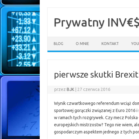
Przejdź
do
treści
Prywatny INV€
BLOG
O MNIE
KONTAKT
YOU
pierwsze skutki Brexit
przez
BJK
|
27 czerwca 2016
Wynik czwartkowego referendum wciąż dom
sportowej gorączki związanej z Euro 2016 i
w ramach tych rozgrywek. Czy mecz Polska 
europejskich mistrzostw? Tego nie wiem, ale 
gospodarczym aspektem jednego z tych pomy