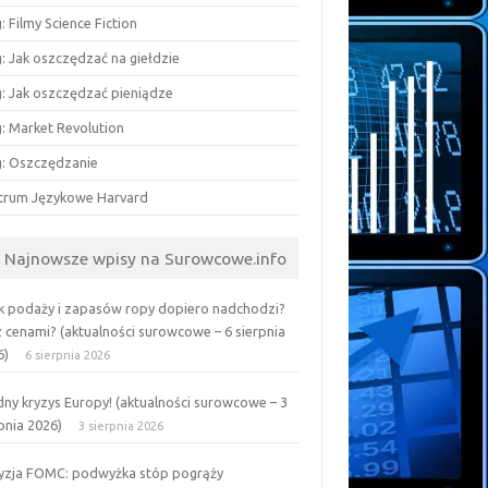
: Filmy Science Fiction
: Jak oszczędzać na giełdzie
g: Jak oszczędzać pieniądze
g: Market Revolution
g: Oszczędzanie
trum Językowe Harvard
Najnowsze wpisy na Surowcowe.info
k podaży i zapasów ropy dopiero nadchodzi?
z cenami? (aktualności surowcowe – 6 sierpnia
6)
6 sierpnia 2026
ny kryzys Europy! (aktualności surowcowe – 3
pnia 2026)
3 sierpnia 2026
yzja FOMC: podwyżka stóp pogrąży