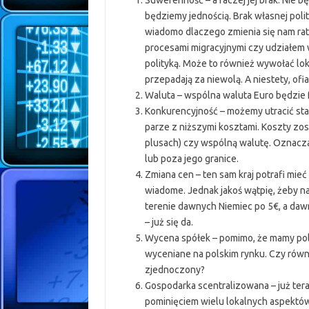
Suwerenność – a raczej jej brak. Nie b
będziemy jednością. Brak własnej polit
wiadomo dlaczego zmienia się nam rat
procesami migracyjnymi czy udziałem w
polityką. Może to również wywołać lok
przepadają za niewolą. A niestety, ofia
Waluta – wspólna waluta Euro będzie 
Konkurencyjność – możemy utracić sta
parze z niższymi kosztami. Koszty zo
plusach) czy wspólną walutę. Oznacz
lub poza jego granice.
Zmiana cen – ten sam kraj potrafi mie
wiadome. Jednak jakoś wątpię, żeby na
terenie dawnych Niemiec po 5€, a dawne
– już się da.
Wycena spółek – pomimo, że mamy polsk
wyceniane na polskim rynku. Czy równ
zjednoczony?
Gospodarka scentralizowana – już ter
pominięciem wielu lokalnych aspektów.