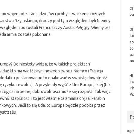
2)
smo wojen od zarania dziejów i próby stworzenia różnych
za
sarstwa Rzymskiego, drudzy pod tym względem byli Niemcy.
ym względem pozostali Francuzi czy Austro-Węgry. Wiemy też
3)
ażda armia została pokonana.
ko
st
to
pa
mo
opy? Bo niestety widzę, że w takich projektach
widać kto ma wieść prym nowego tworu. Niemcy i Francja
4)
 dodatku postanowiono to opakować w swoistą dowolność
in
 ryzyko rewolucji. A przykłady wyjść z Unii Europejskiej (tak,
Ph
bazująca na pełnej dobrowolności może się rozpaść. Tak więc
Pi
ić stabilność. I to jest właśnie ta zmiana oręża: karabin
kowych. Jeśli to się uda, to Europa będzie podbita przez
ystrzału!
P
Agr