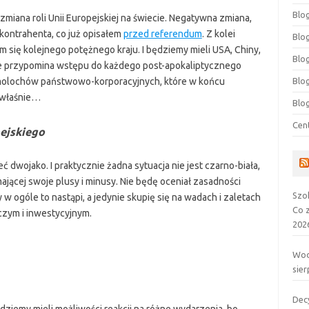
Blog
zmiana roli Unii Europejskiej na świecie. Negatywna zmiana,
 kontrahenta, co już opisałem
przed referendum
. Z kolei
Blog
 się kolejnego potężnego kraju. I będziemy mieli USA, Chiny,
Blo
nie przypomina wstępu do każdego post-apokaliptycznego
Blo
ku molochów państwowo-korporacyjnych, które w końcu
 właśnie…
Blo
Cen
ejskiego
 dwojako. I praktycznie żadna sytuacja nie jest czarno-biała,
 mającej swoje plusy i minusy. Nie będę oceniał zasadności
Szo
zy w ogóle to nastąpi, a jedynie skupię się na wadach i zaletach
Co 
czym i inwestycyjnym.
202
Wod
sier
Dec