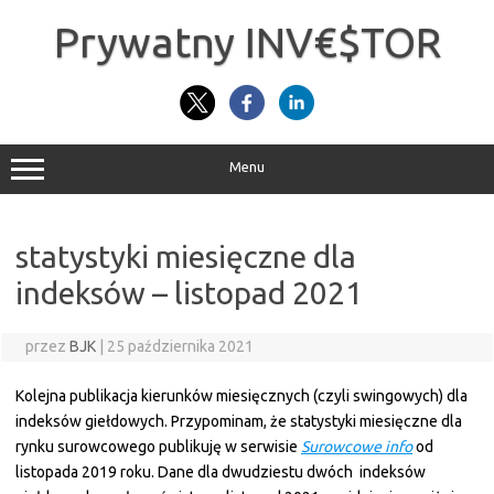
Przejdź
do
Prywatny INV€$TOR
treści
Menu
statystyki miesięczne dla
indeksów – listopad 2021
przez
BJK
|
25 października 2021
Kolejna publikacja kierunków miesięcznych (czyli swingowych) dla
indeksów giełdowych. Przypominam, że statystyki miesięczne dla
rynku surowcowego publikuję w serwisie
Surowcowe info
od
listopada 2019 roku. Dane dla dwudziestu dwóch indeksów